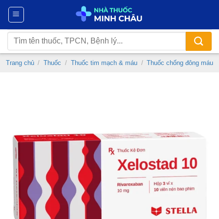
Chuyển
đến
nội
Tìm
dung
kiếm:
Trang chủ
/
Thuốc
/
Thuốc tim mạch & máu
/
Thuốc chống đông máu