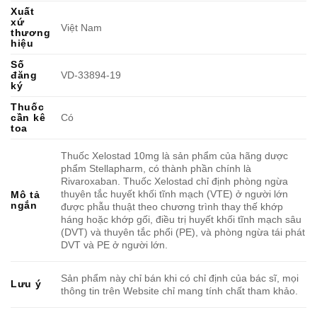
Xuất
xứ
Việt Nam
thương
hiệu
Số
đăng
VD-33894-19
ký
Thuốc
cần kê
Có
toa
Thuốc Xelostad 10mg là sản phẩm của hãng dược
phẩm Stellapharm, có thành phần chính là
Rivaroxaban. Thuốc Xelostad chỉ định phòng ngừa
thuyên tắc huyết khối tĩnh mạch (VTE) ở người lớn
Mô tả
ngắn
được phẫu thuật theo chương trình thay thế khớp
háng hoặc khớp gối, điều trị huyết khối tĩnh mạch sâu
(DVT) và thuyên tắc phổi (PE), và phòng ngừa tái phát
DVT và PE ở người lớn.
Sản phẩm này chỉ bán khi có chỉ định của bác sĩ, mọi
Lưu ý
thông tin trên Website chỉ mang tính chất tham khảo.