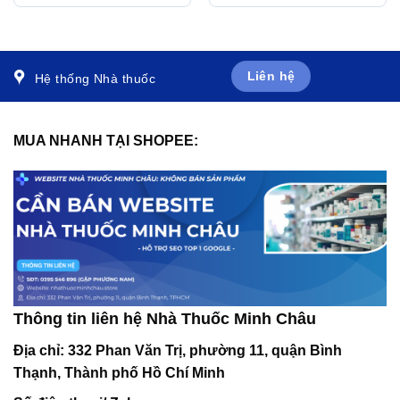
thoái hóa cột sống cổ,
biến mạch máu não, thiểu
bệnh mạch máu não (3 vỉ
năng tuần hoàn não (6 vỉ
x 10 viên)
x 10 viên)
Liên hệ
Hệ thống Nhà thuốc
MUA NHANH TẠI SHOPEE:
Thông tin liên hệ Nhà Thuốc Minh Châu
Địa chỉ:
332 Phan Văn Trị, phường 11, quận Bình
Thạnh, Thành phố Hồ Chí Minh