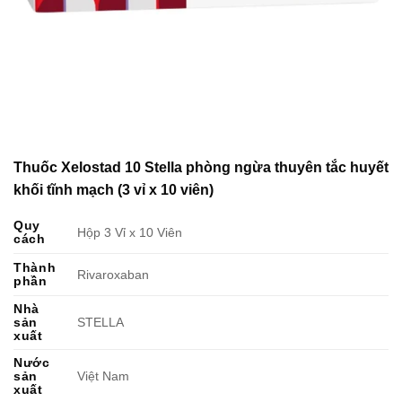
Thuốc Xelostad 10 Stella phòng ngừa thuyên tắc huyết
khối tĩnh mạch (3 vỉ x 10 viên)
Quy
Hộp 3 Vỉ x 10 Viên
cách
Thành
Rivaroxaban
phần
Nhà
sản
STELLA
xuất
Nước
sản
Việt Nam
xuất