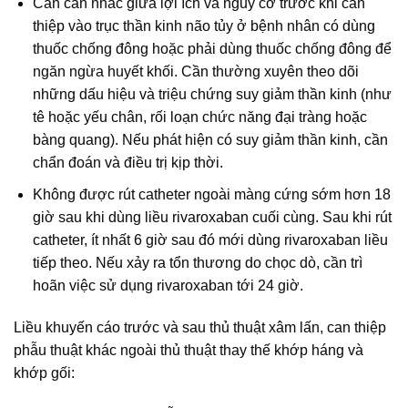
Cần cân nhắc giữa lợi ích và nguy cơ trước khi can
thiệp vào trục thần kinh não tủy ở bệnh nhân có dùng
thuốc chống đông hoặc phải dùng thuốc chống đông để
ngăn ngừa huyết khối. Cần thường xuyên theo dõi
những dấu hiệu và triệu chứng suy giảm thần kinh (như
tê hoặc yếu chân, rối loạn chức năng đại tràng hoặc
bàng quang). Nếu phát hiện có suy giảm thần kinh, cần
chẩn đoán và điều trị kịp thời.
Không được rút catheter ngoài màng cứng sớm hơn 18
giờ sau khi dùng liều rivaroxaban cuối cùng. Sau khi rút
catheter, ít nhất 6 giờ sau đó mới dùng rivaroxaban liều
tiếp theo. Nếu xảy ra tổn thương do chọc dò, cần trì
hoãn việc sử dụng rivaroxaban tới 24 giờ.
Liều khuyến cáo trước và sau thủ thuật xâm lấn, can thiệp
phẫu thuật khác ngoài thủ thuật thay thế khớp háng và
khớp gối: