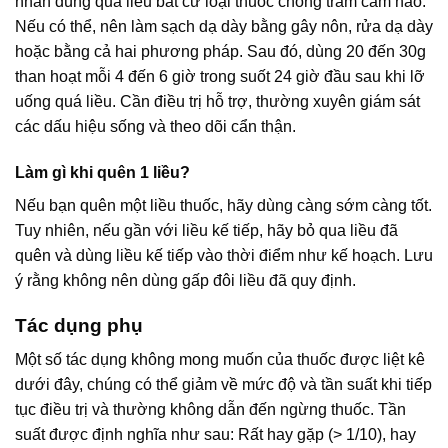
nhân dùng quá liều bất cứ loại thuốc chống trầm cảm nào.
Nếu có thể, nên làm sạch dạ dày bằng gây nôn, rửa dạ dày
hoặc bằng cả hai phương pháp. Sau đó, dùng 20 đến 30g
than hoạt mỗi 4 đến 6 giờ trong suốt 24 giờ đầu sau khi lỡ
uống quá liều. Cần điều trị hỗ trợ, thường xuyên giám sát
các dấu hiệu sống và theo dõi cẩn thận.
Làm gì khi quên 1 liều?
Nếu bạn quên một liều thuốc, hãy dùng càng sớm càng tốt.
Tuy nhiên, nếu gần với liều kế tiếp, hãy bỏ qua liều đã
quên và dùng liều kế tiếp vào thời điểm như kế hoạch. Lưu
ý rằng không nên dùng gấp đôi liều đã quy định.
Tác dụng phụ
Một số tác dụng không mong muốn của thuốc được liệt kê
dưới đây, chúng có thể giảm về mức độ và tần suất khi tiếp
tục điều trị và thường không dẫn đến ngừng thuốc. Tần
suất được định nghĩa như sau: Rất hay gặp (> 1/10), hay