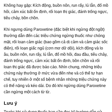
Không hay gặp: Kích động, buồn nôn, run rẩy, lú lẫn, đổ mồ
hôi, cảm xúc bất ổn định, rối loạn thị giác, đánh trống ngực,
tiêu chảy, bồn chồn.
Khi ngưng dùng Paroxetine (đặc biệt khi ngừng đột ngột)
thường dẫn đến các triệu chứng ngừng thuốc như chóng
mặt, rối loạn cảm giác (bao gồm cả dị cảm và cảm giác sốc
điện), rối loạn giấc ngủ (cơn mơ dữ dội), kích động và lo
âu, buồn nôn, run rẩy, lú lẫn, đổ mồ hôi, đau đầu, tiêu chảy,
đánh trống ngực, cảm xúc bất ổn định, bồn chồn và rối
loạn thị giác đã được báo cáo. Nhìn chung, những triệu
chứng này thường ở mức vừa đến nhẹ và có thể tự hạn
chế, tuy nhiên ở một số bệnh nhân những triệu chứng này
có thể nặng và kéo dài. Do đó khi ngừng dùng Paroxetine
cần ngừng một cách từ từ.
Lưu ý
Trước khi sử dụng thuốc bạn cần đọc kỹ hướng dẫn sử