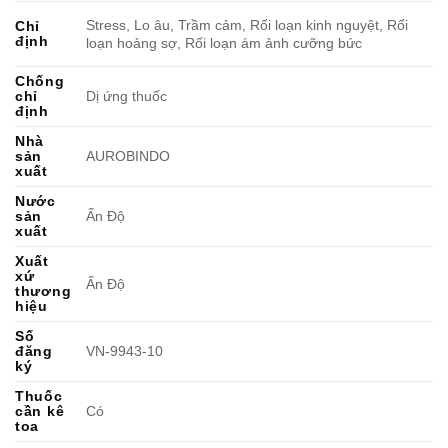
Stress, Lo âu, Trầm cảm, Rối loạn kinh nguyệt, Rối
Chỉ
định
loạn hoảng sợ, Rối loạn ám ảnh cưỡng bức
Chống
chỉ
Dị ứng thuốc
định
Nhà
sản
AUROBINDO
xuất
Nước
sản
Ấn Độ
xuất
Xuất
xứ
Ấn Độ
thương
hiệu
Số
đăng
VN-9943-10
ký
Thuốc
cần kê
Có
toa