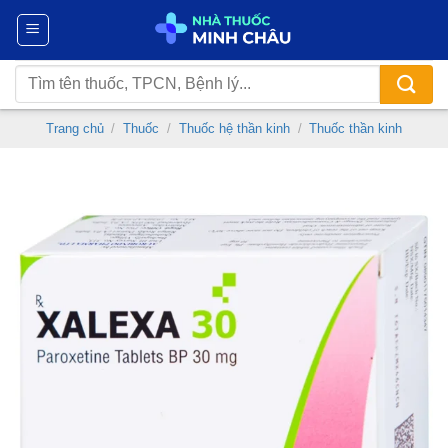
Chuyển
đến
nội
Tìm
dung
kiếm:
Trang chủ
/
Thuốc
/
Thuốc hệ thần kinh
/
Thuốc thần kinh