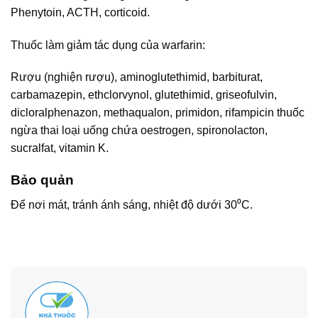
Phenytoin, ACTH, corticoid.
Thuốc làm giảm tác dụng của warfarin:
Rượu (nghiện rượu), aminoglutethimid, barbiturat,
carbamazepin, ethclorvynol, glutethimid, griseofulvin,
dicloralphenazon, methaqualon, primidon, rifampicin thuốc
ngừa thai loại uống chứa oestrogen, spironolacton,
sucralfat, vitamin K.
Bảo quản
Để nơi mát, tránh ánh sáng, nhiệt độ dưới 30⁰C.