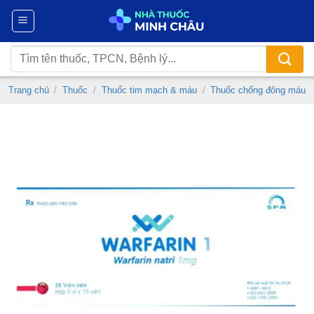
Chuyển
đến
nội
Tìm
dung
kiếm:
Trang chủ
/
Thuốc
/
Thuốc tim mạch & máu
/
Thuốc chống đông máu