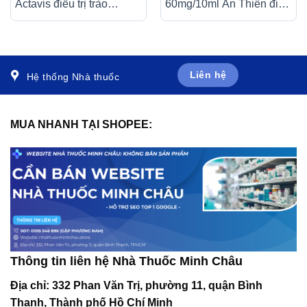
Actavis điều trị trào
60mg/10ml An Thiên điều
ngược dạ dày – thực
trị triệu chứng viêm mũi dị
quản (3 vỉ x 10 viên)
ứng theo mùa (30 ống x
10ml)
Liên hệ
Hệ thống Nhà thuốc
MUA NHANH TẠI SHOPEE:
Thông tin liên hệ Nhà Thuốc Minh Châu
Địa chỉ:
332 Phan Văn Trị, phường 11, quận Bình
Thạnh, Thành phố Hồ Chí Minh