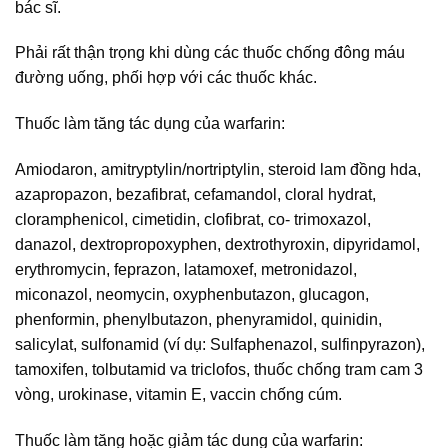
bác sĩ.
Phải rất thận trọng khi dùng các thuốc chống đông máu
đường uống, phối hợp với các thuốc khác.
Thuốc làm tăng tác dụng của warfarin:
Amiodaron, amitryptylin/nortriptylin, steroid lam đồng hda,
azapropazon, bezafibrat, cefamandol, cloral hydrat,
cloramphenicol, cimetidin, clofibrat, co- trimoxazol,
danazol, dextropropoxyphen, dextrothyroxin, dipyridamol,
erythromycin, feprazon, latamoxef, metronidazol,
miconazol, neomycin, oxyphenbutazon, glucagon,
phenformin, phenylbutazon, phenyramidol, quinidin,
salicylat, sulfonamid (ví dụ: Sulfaphenazol, sulfinpyrazon),
tamoxifen, tolbutamid va triclofos, thuốc chống tram cam 3
vòng, urokinase, vitamin E, vaccin chống cúm.
Thuốc làm tăng hoặc giảm tác dung của warfarin: