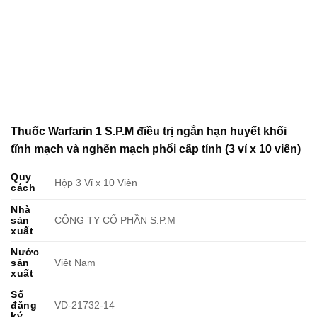
Thuốc Warfarin 1 S.P.M điều trị ngắn hạn huyết khối
tĩnh mạch và nghẽn mạch phổi cấp tính (3 vỉ x 10 viên)
Quy
Hộp 3 Vỉ x 10 Viên
cách
Nhà
sản
CÔNG TY CỔ PHẦN S.P.M
xuất
Nước
sản
Việt Nam
xuất
Số
đăng
VD-21732-14
ký