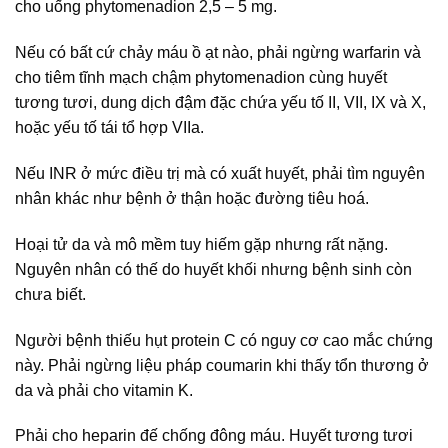
cho uống phytomenadion 2,5 – 5 mg.
Nếu có bất cứ chảy máu ồ ạt nào, phải ngừng warfarin và
cho tiêm tĩnh mạch chậm phytomenadion cùng huyết
tương tươi, dung dịch đậm đặc chứa yếu tố II, VII, IX và X,
hoặc yếu tố tái tổ hợp VIIa.
Nếu INR ở mức điều trị mà có xuất huyết, phải tìm nguyên
nhân khác như bệnh ở thận hoặc đường tiêu hoá.
Hoại tử da và mô mềm tuy hiếm gặp nhưng rất nặng.
Nguyên nhân có thế do huyết khối nhưng bệnh sinh còn
chưa biết.
Người bệnh thiếu hụt protein C có nguy cơ cao mắc chứng
này. Phải ngừng liệu pháp coumarin khi thấy tổn thương ở
da và phải cho vitamin K.
Phải cho heparin đế chống đông máu. Huyết tương tươi