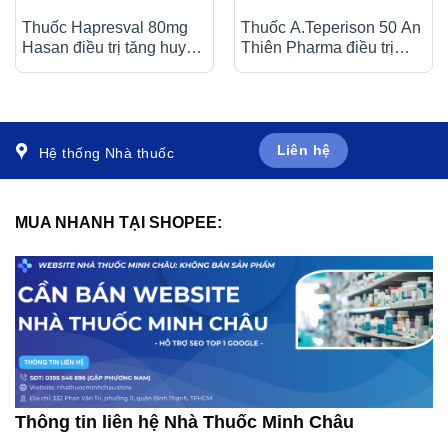
Thuốc Hapresval 80mg
Thuốc A.Teperison 50 An
Hasan điều trị tăng huyết
Thiên Pharma điều trị
áp nguyên phát (10 vỉ x
thoái hóa cột sống cổ,
10 viên)
bệnh mạch máu não (3 vỉ
x 10 viên)
Liên hệ
Hệ thống Nhà thuốc
MUA NHANH TẠI SHOPEE:
Thông tin liên hệ Nhà Thuốc Minh Châu