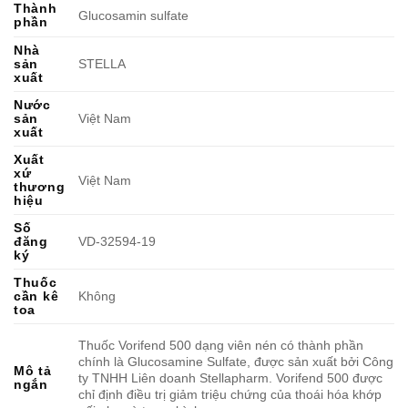
Thành
Glucosamin sulfate
phần
Nhà
sản
STELLA
xuất
Nước
sản
Việt Nam
xuất
Xuất
xứ
Việt Nam
thương
hiệu
Số
đăng
VD-32594-19
ký
Thuốc
cần kê
Không
toa
Thuốc Vorifend 500 dạng viên nén có thành phần
chính là Glucosamine Sulfate, được sản xuất bởi Công
Mô tả
ty TNHH Liên doanh Stellapharm. Vorifend 500 được
ngắn
chỉ định điều trị giảm triệu chứng của thoái hóa khớp