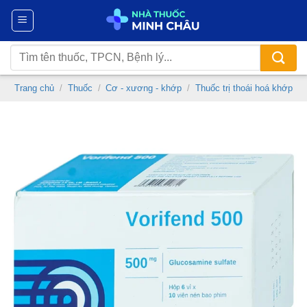
Chuyển
đến
nội
Tìm
dung
kiếm:
Trang chủ
/
Thuốc
/
Cơ - xương - khớp
/
Thuốc trị thoái hoá khớp