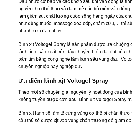
Đau nhức cơ bắp và các khớp sau khi vận động là tình 
người chơi thể thao và đam mê các bộ môn vận động. Đ
làm giảm sút chất lượng cuộc sống hàng ngày của chún
như dùng thuốc, massage xoa bóp, châm cứu,… thì sử
nhanh cơn đau nhức.
Bình xịt Voltogel Spray là sản phẩm được ưa chuộng 
lành tính, sản xuất trên dây chuyền hiện đại đạt tiê
bầm tím bằng công nghệ làm lạnh sâu vùng đâu. Voltog
chuyên nghiệp hay nghiệp dư.
Ưu điểm bình xịt Voltogel Spray
Theo một số chuyên gia, nguyên lý hoạt động của bình x
không truyền được cơn đau. Bình xịt Voltogel Spray 
Bình xịt lạnh sẽ làm tê cứng vùng cơ thể bị chấn thươn
cầu thủ sẽ được xịt vào vùng chấn thương để giảm đau 