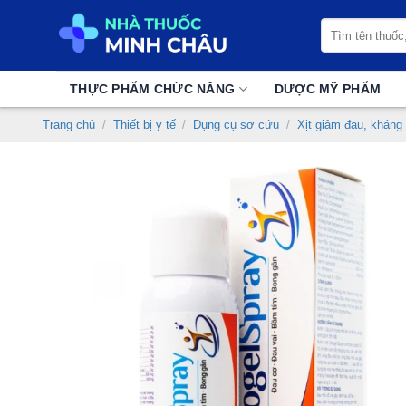
Chuyển
Tìm
đến
kiếm:
nội
dung
THỰC PHẨM CHỨC NĂNG
DƯỢC MỸ PHẨM
Trang chủ
/
Thiết bị y tế
/
Dụng cụ sơ cứu
/
Xịt giảm đau, kháng