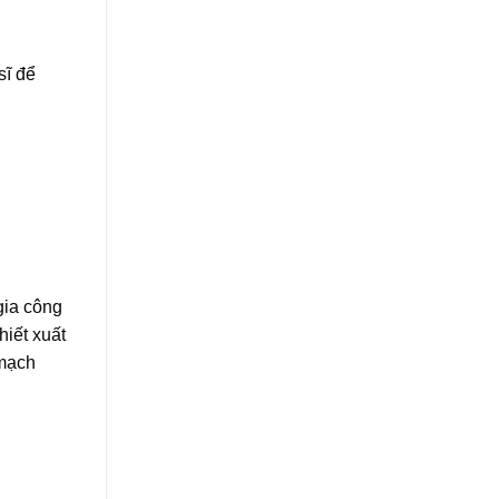
sĩ để
gia công
hiết xuất
 mạch