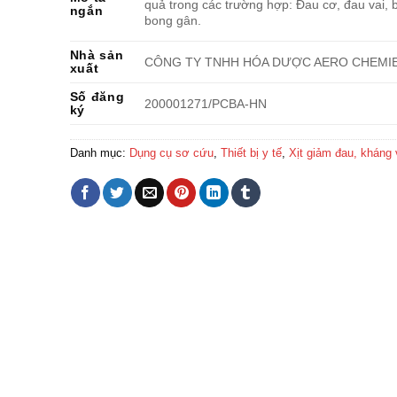
quả trong các trường hợp: Đau cơ, đau vai, 
ngắn
bong gân.
Nhà sản
CÔNG TY TNHH HÓA DƯỢC AERO CHEMI
xuất
Số đăng
200001271/PCBA-HN
ký
Danh mục:
Dụng cụ sơ cứu
,
Thiết bị y tế
,
Xịt giảm đau, kháng