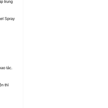
ập trung
gel Spray
hao tác.
ện thì