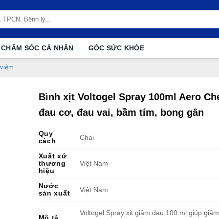
CHĂM SÓC CÁ NHÂN
GÓC SỨC KHỎE
 viêm
Bình xịt Voltogel Spray 100ml Aero C
đau cơ, đau vai, bầm tím, bong gân
Quy
Chai
cách
Xuất xứ
thương
Việt Nam
hiệu
Nước
Việt Nam
sản xuất
Voltogel Spray xịt giảm đau 100 ml giúp giả
Mô tả