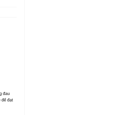
ng đau
 để đạt