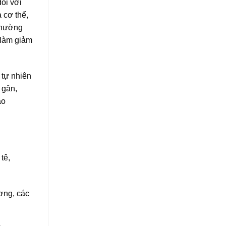
ối với
 cơ thể,
 thường
 làm giảm
 tự nhiên
 gân,
ao
tê,
ương, các