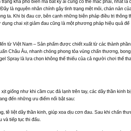
trạng khá phổ biến mà bất kỳ ai cũng có thể mắc phải, nhất là đ
ây là nguyên nhân chính gây tình trạng mệt mỏi, chán nản của
g ta. Khi bị đau cơ, bên cạnh những biện pháp điều trị thông
 dụng chai xịt giảm đau cũng là một phương pháp hiệu quả để
đến từ Việt Nam – Sản phẩm được chiết xuất từ các thành phần
u chuẩn Châu Âu, nhanh chóng phong tỏa vùng chấn thương, bong
el Spray là lựa chọn không thể thiếu của cả người chơi thể th
ịt giống như khi cầm cục đá lạnh trên tay, các dây thần kinh bị 
mang đến những ưu điểm nổi bật sau:
g, tê liệt dây thần kinh, giúp xoa dịu cơn đau. Sau khi chấn th
và tiếp tục thi đấu.