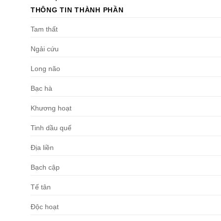
THÔNG TIN THÀNH PHẦN
Tam thất
Ngải cứu
Long não
Bạc hà
Khương hoạt
Tinh dầu quế
Địa liền
Bạch cập
Tế tân
Độc hoạt