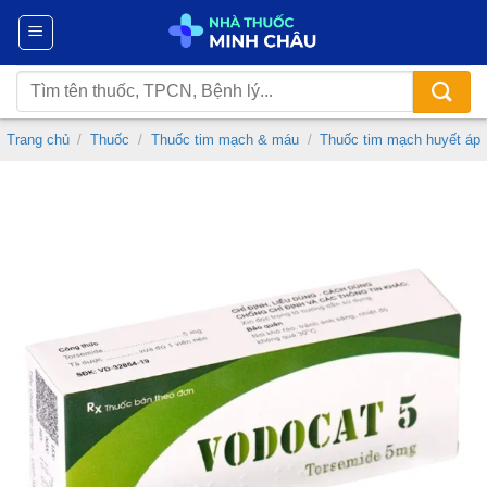
Chuyển
đến
nội
Tìm
dung
kiếm:
Trang chủ
/
Thuốc
/
Thuốc tim mạch & máu
/
Thuốc tim mạch huyết áp