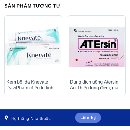
SẢN PHẨM TƯƠNG TỰ
Kem bôi da Knevate
Dung dịch uống Atersin
DaviPharm điều trị tình
An Thiên long đờm, giảm
trạng ngứa, vẩy nến, da
ho do hen phế quản, viêm
đóng vảy, mẩn đỏ (10g)
phế quản (30 ống x 5ml)
Liên hệ
Hệ thống Nhà thuốc