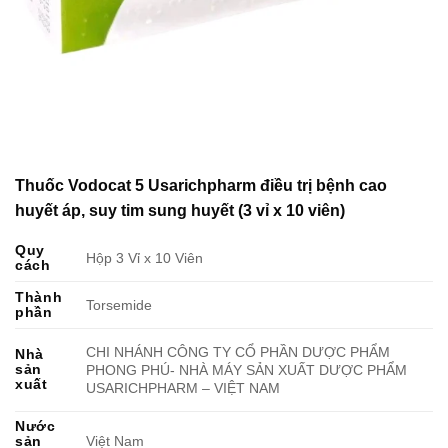
Thuốc Vodocat 5 Usarichpharm điều trị bệnh cao
huyết áp, suy tim sung huyết (3 vỉ x 10 viên)
Quy
Hộp 3 Vỉ x 10 Viên
cách
Thành
Torsemide
phần
CHI NHÁNH CÔNG TY CỔ PHẦN DƯỢC PHẨM
Nhà
sản
PHONG PHÚ- NHÀ MÁY SẢN XUẤT DƯỢC PHẨM
xuất
USARICHPHARM – VIỆT NAM
Nước
sản
Việt Nam