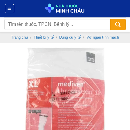
Chuyển
đến
nội
Tìm
dung
kiếm:
Trang chủ
/
Thiết bị y tế
/
Dụng cụ y tế
/
Vớ ngăn tĩnh mạch