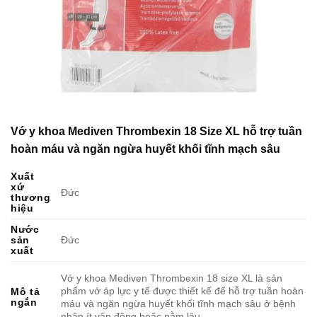
Vớ y khoa Mediven Thrombexin 18 Size XL hỗ trợ tuần
hoàn máu và ngăn ngừa huyết khối tĩnh mạch sâu
Xuất
xứ
Đức
thương
hiệu
Nước
sản
Đức
xuất
Vớ y khoa Mediven Thrombexin 18 size XL là sản
phẩm vớ áp lực y tế được thiết kế để hỗ trợ tuần hoàn
Mô tả
ngắn
máu và ngăn ngừa huyết khối tĩnh mạch sâu ở bệnh
nhân ít vận động hoặc nằm lâu.