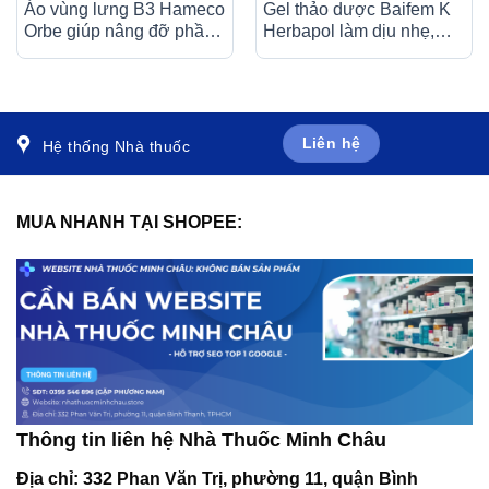
Áo vùng lưng B3 Hameco
Gel thảo dược Baifem K
Orbe giúp nâng đỡ phần
Herbapol làm dịu nhẹ,
trên cơ thể sau chấn
giảm cảm giác khó chịu
thương
do ngứa, kích ứng, mẩn
đỏ da (15g)
Liên hệ
Hệ thống Nhà thuốc
MUA NHANH TẠI SHOPEE:
Thông tin liên hệ Nhà Thuốc Minh Châu
Địa chỉ:
332 Phan Văn Trị, phường 11, quận Bình