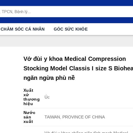
CHĂM SÓC CÁ NHÂN
GÓC SỨC KHỎE
Vớ đùi y khoa Medical Compression
Stocking Model Classis I size S Biohea
ngăn ngừa phù nề
Xuất
xứ
Úc
thương
hiệu
Nước
sản
TAIWAN, PROVINCE OF CHINA
xuất