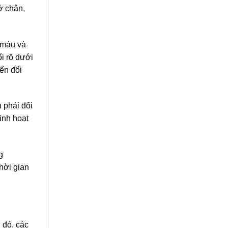
ở chân,
 máu và
i rõ dưới
ến đổi
n phải đối
inh hoạt
g
hời gian
 đó, các