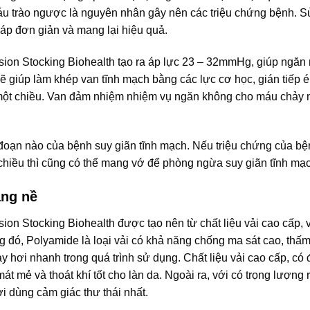
máu trào ngược là nguyên nhân gây nên các triệu chứng bệnh. 
áp đơn giản và mang lại hiệu quả.
ion Stocking Biohealth tạo ra áp lực 23 – 32mmHg, giúp ngăn
ẽ giúp làm khép van tĩnh mạch bằng các lực cơ học, gián tiếp 
n một chiều. Van đảm nhiệm nhiệm vụ ngăn không cho máu chảy
ai đoạn nào của bệnh suy giãn tĩnh mạch. Nếu triệu chứng của b
chiều thì cũng có thể mang vớ để phòng ngừa suy giãn tĩnh mạ
ặng nề
on Stocking Biohealth được tạo nên từ chất liệu vải cao cấp, 
đó, Polyamide là loại vải có khả năng chống ma sát cao, thấ
y hơi nhanh trong quá trình sử dụng. Chất liệu vải cao cấp, có
t mẻ và thoát khí tốt cho làn da. Ngoài ra, với có trọng lượng 
 dùng cảm giác thư thái nhất.