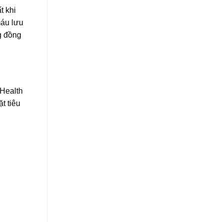
t khi
máu lưu
ng đồng
oHealth
t tiêu