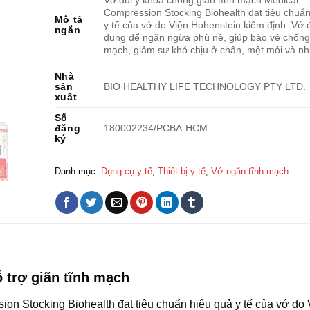
Vớ đùi y khoa chống giãn tĩnh mạch Medical
Compression Stocking Biohealth đạt tiêu chuẩ
Mô tả
y tế của vớ do Viện Hohenstein kiểm định. Vớ
ngắn
dụng để ngăn ngừa phù nề, giúp bảo vệ chống 
mạch, giảm sự khó chịu ở chân, mệt mỏi và nh
Nhà
sản
BIO HEALTHY LIFE TECHNOLOGY PTY LTD.
xuất
Số
đăng
180002234/PCBA-HCM
ký
Danh mục:
Dụng cụ y tế
,
Thiết bị y tế
,
Vớ ngăn tĩnh mạch
 trợ giãn tĩnh mạch
on Stocking Biohealth đạt tiêu chuẩn hiệu quả y tế của vớ do 