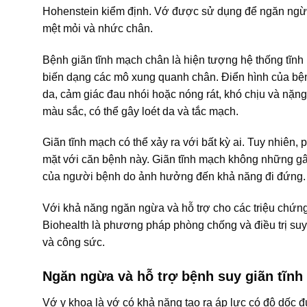
Hohenstein kiểm định. Vớ được sử dụng để ngăn ngừa 
mệt mỏi và nhức chân.
Bệnh giãn tĩnh mạch chân là hiện tượng hệ thống tĩn
biến dạng các mô xung quanh chân. Điển hình của bện
da, cảm giác đau nhói hoặc nóng rát, khó chịu và nặng
màu sắc, có thể gây loét da và tắc mạch.
Giãn tĩnh mạch có thể xảy ra với bất kỳ ai. Tuy nhiên,
mặt với căn bệnh này. Giãn tĩnh mạch không những g
của người bệnh do ảnh hưởng đến khả năng đi đứng.
Với khả năng ngăn ngừa và hỗ trợ cho các triệu chứn
Biohealth là phương pháp phòng chống và điều trị suy
và công sức.
Ngăn ngừa và hỗ trợ bệnh suy giãn tĩn
Vớ y khoa là vớ có khả năng tạo ra áp lực có độ dốc 