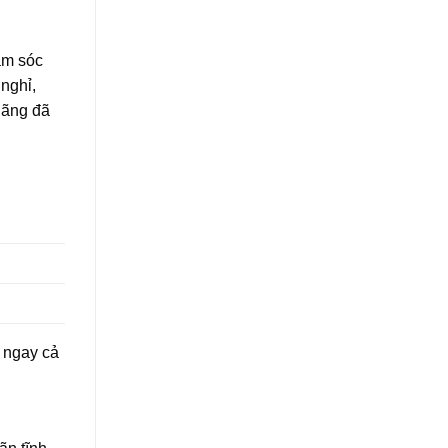
hăm sóc
nghỉ,
hãng đã
í ngay cả