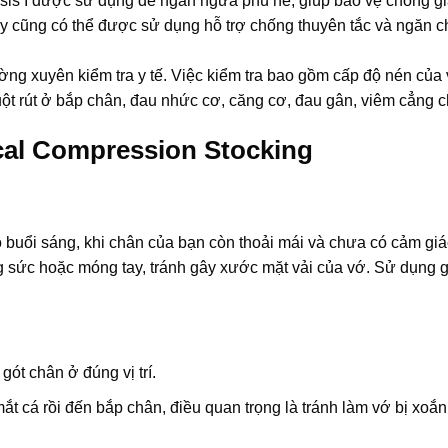
is I được sử dụng để ngăn ngừa phù nề, giúp bảo vệ chống gi
y cũng có thể được sử dụng hỗ trợ chống thuyên tắc và ngăn 
ờng xuyên kiểm tra y tế. Việc kiểm tra bao gồm cấp độ nén của
uột rút ở bắp chân, đau nhức cơ, căng cơ, đau gân, viêm cẳng c
cal Compression Stocking
 buổi sáng, khi chân của bạn còn thoải mái và chưa có cảm gi
g sức hoặc móng tay, tránh gây xước mặt vải của vớ. Sử dụng 
ót chân ở đúng vị trí.
ắt cá rồi đến bắp chân, điều quan trọng là tránh làm vớ bị xoắn