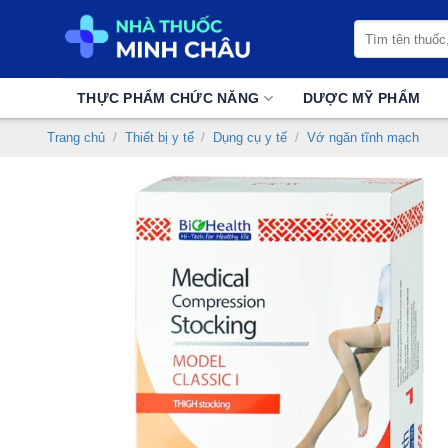
Chuyển
Tìm
đến
kiếm:
nội
dung
THỰC PHẨM CHỨC NĂNG
DƯỢC MỸ PHẨM
Trang chủ
/
Thiết bị y tế
/
Dụng cụ y tế
/
Vớ ngăn tĩnh mạch