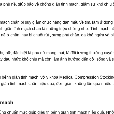
phù nề, giúp bảo vệ chống giãn tĩnh mạch, giảm sự khó chịu 
h mạch chân bị suy giảm chức năng dẫn máu về tim, làm ứ đọng
h giãn tĩnh mạch chân là những triệu chứng như: Tĩnh mạch nổ
 nề ở chân, hay bị chuột rút , sưng phù chân, da khô ngứa và bi
 phụ nữ, đặc biệt là phụ nữ mang thai, là đối tượng thường xuyê
ây đau nhức khó chịu mà còn làm ảnh hưởng đến đời sống và s
g bệnh giãn tĩnh mạch, vớ y khoa Medical Compression Stockin
 giãn tĩnh mạch chân hiệu quả, đơn giản, không tốn quá nhiều t
h mạch
đúng chuẩn mực giúp điều trị bệnh giãn tĩnh mạch hiệu quả. Nhờ