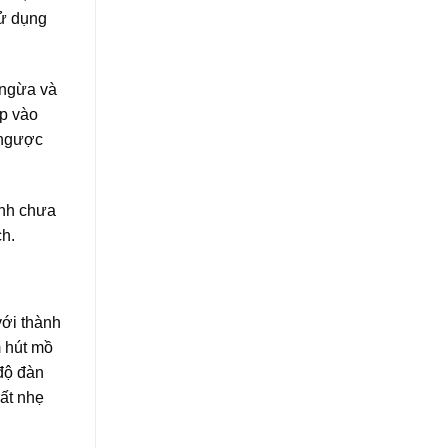
Sử dụng
 ngừa và
ép vào
 ngược
ệnh chưa
ch.
với thành
m hút mồ
 độ đàn
rất nhẹ