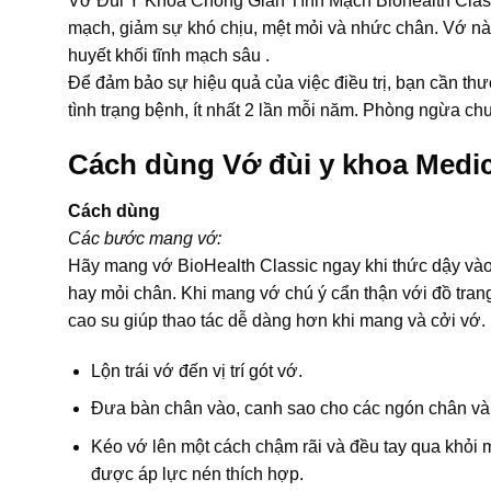
Vớ Đùi Y Khoa Chống Giãn Tĩnh Mạch Biohealth Class
mạch, giảm sự khó chịu, mệt mỏi và nhức chân. Vớ nà
huyết khối tĩnh mạch sâu .
Để đảm bảo sự hiệu quả của việc điều trị, bạn cần thư
tình trạng bệnh, ít nhất 2 lần mỗi năm. Phòng ngừa ch
Cách dùng Vớ đùi y khoa Medi
Cách dùng
Các bước mang vớ:
Hãy mang vớ BioHealth Classic ngay khi thức dậy vào
hay mỏi chân. Khi mang vớ chú ý cẩn thận với đồ tran
cao su giúp thao tác dễ dàng hơn khi mang và cởi vớ.
Lộn trái vớ đến vị trí gót vớ.
Đưa bàn chân vào, canh sao cho các ngón chân và g
Kéo vớ lên một cách chậm rãi và đều tay qua khỏi m
được áp lực nén thích hợp.