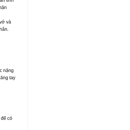
ãn tĩnh
chặn
 vớ và
hân.
ác nặng
găng tay
 để có