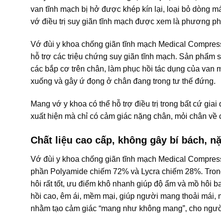
van tĩnh mạch bị hở được khép kín lại, loại bỏ dòng 
vớ điều trị suy giãn tĩnh mạch được xem là phương ph
Vớ đùi y khoa chống giãn tĩnh mạch Medical Compress
hỗ trợ các triệu chứng suy giãn tĩnh mạch. Sản phẩm s
các bắp cơ trên chân, làm phục hồi tác dụng của va
xuống và gây ứ đọng ở chân đang trong tư thế đứng.
Mang vớ y khoa có thể hỗ trợ điều trị trong bất cứ gi
xuất hiện mà chỉ có cảm giác nặng chân, mỏi chân về 
Chất liệu cao cấp, không gây bí bách, n
Vớ đùi y khoa chống giãn tĩnh mạch Medical Compressi
phần Polyamide chiếm 72% và Lycra chiếm 28%. Trong 
hôi rất tốt, ưu điểm khô nhanh giúp độ ẩm và mồ hôi ba
hồi cao, êm ái, mềm mại, giúp người mang thoải mái, má
nhằm tạo cảm giác “mang như không mang”, cho người