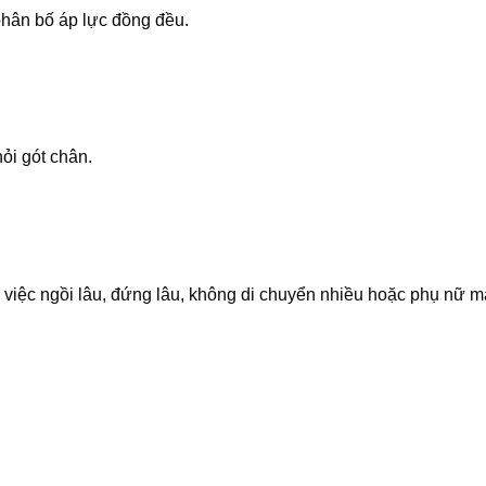
phân bố áp lực đồng đều.
ỏi gót chân.
việc ngồi lâu, đứng lâu, không di chuyển nhiều hoặc phụ nữ m