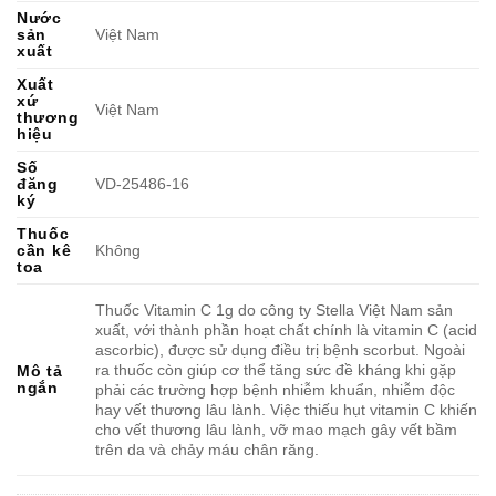
Nước
sản
Việt Nam
xuất
Xuất
xứ
Việt Nam
thương
hiệu
Số
đăng
VD-25486-16
ký
Thuốc
cần kê
Không
toa
Thuốc Vitamin C 1g do công ty Stella Việt Nam sản
xuất, với thành phần hoạt chất chính là vitamin C (acid
ascorbic), được sử dụng điều trị bệnh scorbut. Ngoài
ra thuốc còn giúp cơ thể tăng sức đề kháng khi gặp
Mô tả
ngắn
phải các trường hợp bệnh nhiễm khuẩn, nhiễm độc
hay vết thương lâu lành. Việc thiếu hụt vitamin C khiến
cho vết thương lâu lành, vỡ mao mạch gây vết bầm
trên da và chảy máu chân răng.