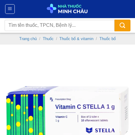
Chuyển
đến
nội
Tìm
dung
kiếm:
Trang chủ
/
Thuốc
/
Thuốc bổ & vitamin
/
Thuốc bổ