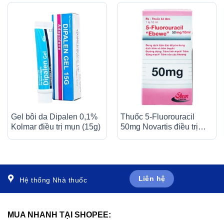
Gel bôi da Dipalen 0,1%
Thuốc 5-Fluorouracil
Kolmar điều trị mụn (15g)
50mg Novartis điều trị
giảm nhẹ trong nhiều loại
ung thư (10ml)
Liên hệ
Hệ thống Nhà thuốc
MUA NHANH TẠI SHOPEE: