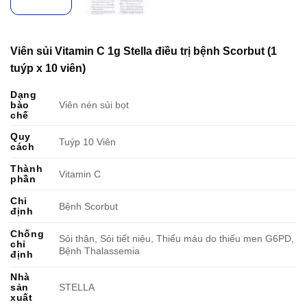
Viên sủi Vitamin C 1g Stella điều trị bệnh Scorbut (1
tuýp x 10 viên)
Dạng
bào
Viên nén sủi bọt
chế
Quy
Tuýp 10 Viên
cách
Thành
Vitamin C
phần
Chỉ
Bệnh Scorbut
định
Chống
Sỏi thận, Sỏi tiết niệu, Thiếu máu do thiếu men G6PD,
chỉ
Bệnh Thalassemia
định
Nhà
sản
STELLA
xuất