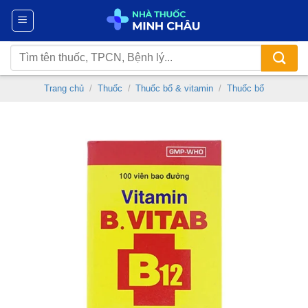
Chuyển
đến
nội
Tìm
dung
kiếm:
Trang chủ
/
Thuốc
/
Thuốc bổ & vitamin
/
Thuốc bổ