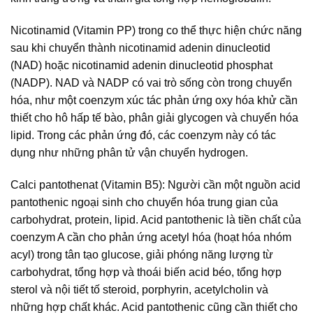
Nicotinamid (Vitamin PP) trong co thể thực hiện chức năng
sau khi chuyển thành nicotinamid adenin dinucleotid
(NAD) hoặc nicotinamid adenin dinucleotid phosphat
(NADP). NAD và NADP có vai trò sống còn trong chuyển
hóa, như một coenzym xúc tác phản ứng oxy hóa khử cần
thiết cho hô hấp tế bào, phân giải glycogen và chuyển hóa
lipid. Trong các phản ứng đó, các coenzym này có tác
dụng như những phân tử vận chuyển hydrogen.
Calci pantothenat (Vitamin B5): Người cần một nguồn acid
pantothenic ngoại sinh cho chuyển hóa trung gian của
carbohydrat, protein, lipid. Acid pantothenic là tiền chất của
coenzym A cần cho phản ứng acetyl hóa (hoạt hóa nhóm
acyl) trong tân tạo glucose, giải phóng năng lượng từ
carbohydrat, tổng hợp và thoái biến acid béo, tổng hợp
sterol và nội tiết tố steroid, porphyrin, acetylcholin và
những hợp chất khác. Acid pantothenic cũng cần thiết cho