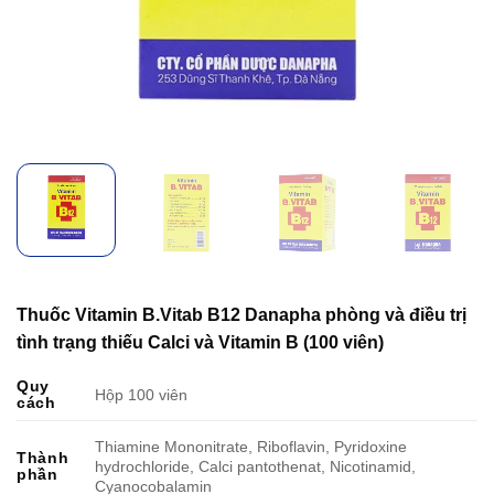
Thuốc Vitamin B.Vitab B12 Danapha phòng và điều trị
tình trạng thiếu Calci và Vitamin B (100 viên)
Quy
Hộp 100 viên
cách
Thiamine Mononitrate, Riboflavin, Pyridoxine
Thành
hydrochloride, Calci pantothenat, Nicotinamid,
phần
Cyanocobalamin