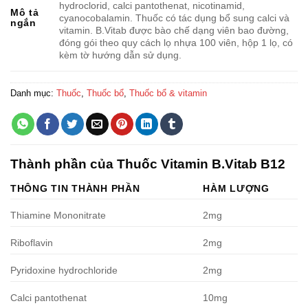
hydroclorid, calci pantothenat, nicotinamid,
Mô tả
cyanocobalamin. Thuốc có tác dụng bổ sung calci và
ngắn
vitamin. B.Vitab được bào chế dạng viên bao đường,
đóng gói theo quy cách lọ nhựa 100 viên, hộp 1 lọ, có
kèm tờ hướng dẫn sử dụng.
Danh mục:
Thuốc
,
Thuốc bổ
,
Thuốc bổ & vitamin
Thành phần của Thuốc Vitamin B.Vitab B12
THÔNG TIN THÀNH PHẦN
HÀM LƯỢNG
Thiamine Mononitrate
2mg
Riboflavin
2mg
Pyridoxine hydrochloride
2mg
Calci pantothenat
10mg