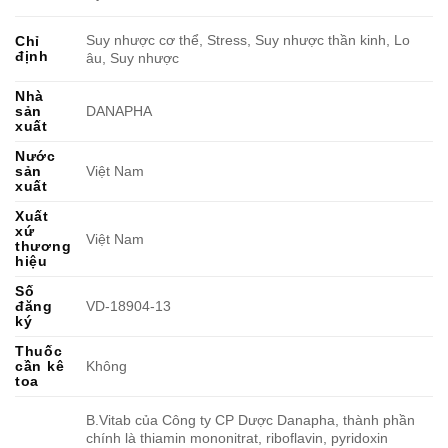
Suy nhược cơ thể, Stress, Suy nhược thần kinh, Lo
Chỉ
định
âu, Suy nhược
Nhà
sản
DANAPHA
xuất
Nước
sản
Việt Nam
xuất
Xuất
xứ
Việt Nam
thương
hiệu
Số
đăng
VD-18904-13
ký
Thuốc
cần kê
Không
toa
B.Vitab của Công ty CP Dược Danapha, thành phần
chính là thiamin mononitrat, riboflavin, pyridoxin