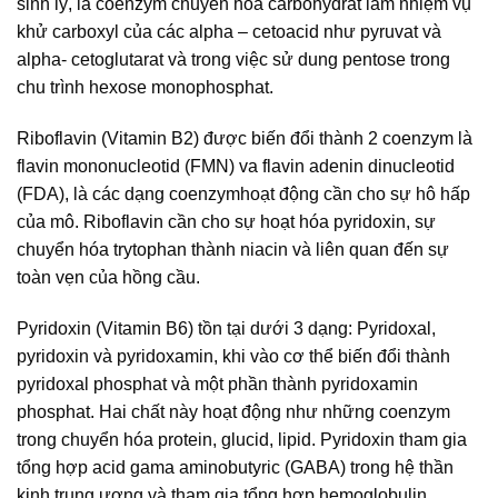
sinh lý, là coenzym chuyển hoá carbohydrat làm nhiệm vụ
khử carboxyl của các alpha – cetoacid như pyruvat và
alpha- cetoglutarat và trong việc sử dung pentose trong
chu trình hexose monophosphat.
Riboflavin (Vitamin B2) được biến đổi thành 2 coenzym là
flavin mononucleotid (FMN) va flavin adenin dinucleotid
(FDA), là các dạng coenzymhoạt động cần cho sự hô hấp
của mô. Riboflavin cần cho sự hoạt hóa pyridoxin, sự
chuyển hóa trytophan thành niacin và liên quan đến sự
toàn vẹn của hồng cầu.
Pyridoxin (Vitamin B6) tồn tại dưới 3 dạng: Pyridoxal,
pyridoxin và pyridoxamin, khi vào cơ thể biến đổi thành
pyridoxal phosphat và một phần thành pyridoxamin
phosphat. Hai chất này hoạt động như những coenzym
trong chuyển hóa protein, glucid, lipid. Pyridoxin tham gia
tổng hợp acid gama aminobutyric (GABA) trong hệ thần
kinh trung ương và tham gia tổng hợp hemoglobulin.