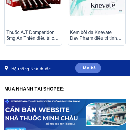
Thuốc A.T Domperidon
Kem bôi da Knevate
5mg An Thiên điều trị các
DaviPharm điều trị tình
trường hợp buồn nôn và
trạng ngứa, vẩy nến, da
nôn (30 ống)
đóng vảy, mẩn đỏ (10g)
Liên hệ
Hệ thống Nhà thuốc
MUA NHANH TẠI SHOPEE: