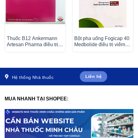
Thuốc B12 Ankermann
Bột pha uống Fogicap 40
Artesan Pharma điều trị
Medbolide điều trị viêm
các bệnh thiếu máu, đau
loét dạ dày, đường tiêu
dây thần kinh (2 vỉ x 25
hóa (20 gói)
viên)
Liên hệ
Hệ thống Nhà thuốc
MUA NHANH TẠI SHOPEE: