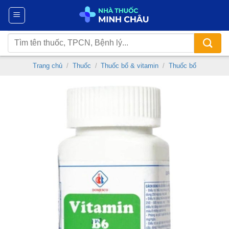
Chuyển
đến
nội
Tìm
dung
kiếm:
Trang chủ
/
Thuốc
/
Thuốc bổ & vitamin
/
Thuốc bổ