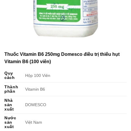
Thuốc Vitamin B6 250mg Domesco điều trị thiếu hụt
Vitamin B6 (100 viên)
Quy
Hộp 100 Viên
cách
Thành
Vitamin B6
phần
Nhà
sản
DOMESCO
xuất
Nước
sản
Việt Nam
xuất