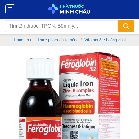
Chuyển
đến
nội
Tìm
dung
kiếm:
Trang chủ
/
Thực phẩm chức năng
/
Vitamin & Khoáng chất