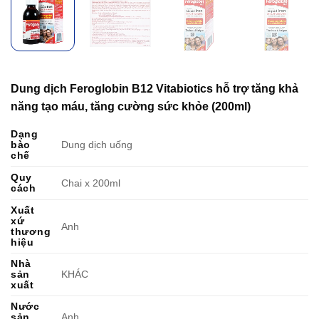
Dung dịch Feroglobin B12 Vitabiotics hỗ trợ tăng khả
năng tạo máu, tăng cường sức khỏe (200ml)
Dạng
bào
Dung dịch uống
chế
Quy
Chai x 200ml
cách
Xuất
xứ
Anh
thương
hiệu
Nhà
sản
KHÁC
xuất
Nước
sản
Anh