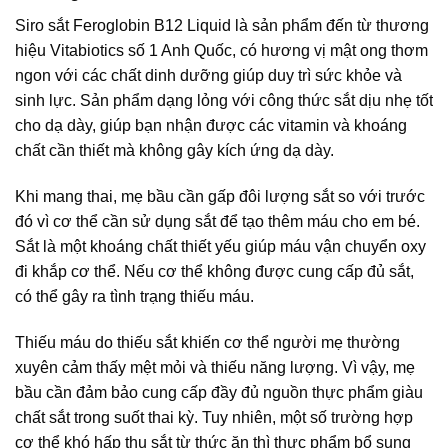
Siro sắt Feroglobin B12 Liquid là sản phẩm đến từ thương
hiệu Vitabiotics số 1 Anh Quốc, có hương vị mật ong thơm
ngon với các chất dinh dưỡng giúp duy trì sức khỏe và
sinh lực. Sản phẩm dạng lỏng với công thức sắt dịu nhẹ tốt
cho dạ dày, giúp bạn nhận được các
vitamin và khoáng
chất
cần thiết mà không gây kích ứng dạ dày.
Khi mang thai, mẹ bầu cần gấp đôi lượng sắt so với trước
đó vì cơ thể cần sử dụng sắt để tạo thêm máu cho em bé.
Sắt là một khoáng chất thiết yếu giúp máu vận chuyển oxy
đi khắp cơ thể. Nếu cơ thể không được cung cấp đủ sắt,
có thể gây ra tình trạng thiếu máu.
Thiếu máu do
thiếu sắt
khiến cơ thể người mẹ thường
xuyên cảm thấy mệt mỏi và thiếu năng lượng. Vì vậy, mẹ
bầu cần đảm bảo cung cấp đầy đủ nguồn
thực phẩm giàu
chất sắt
trong suốt thai kỳ. Tuy nhiên, một số trường hợp
cơ thể khó hấp thụ sắt từ thức ăn thì thực phẩm bổ sung