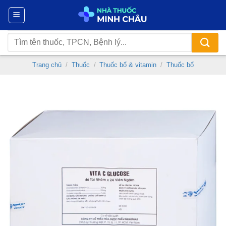
Chuyển
đến
nội
Tìm
dung
kiếm:
Trang chủ
/
Thuốc
/
Thuốc bổ & vitamin
/
Thuốc bổ