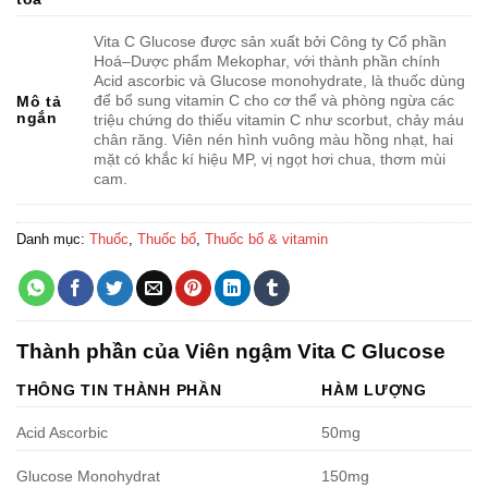
Vita C Glucose được sản xuất bởi Công ty Cổ phần
Hoá–Dược phẩm Mekophar, với thành phần chính
Acid ascorbic và Glucose monohydrate, là thuốc dùng
để bổ sung vitamin C cho cơ thể và phòng ngừa các
Mô tả
ngắn
triệu chứng do thiếu vitamin C như scorbut, chảy máu
chân răng. Viên nén hình vuông màu hồng nhạt, hai
mặt có khắc kí hiệu MP, vị ngọt hơi chua, thơm mùi
cam.
Danh mục:
Thuốc
,
Thuốc bổ
,
Thuốc bổ & vitamin
Thành phần của Viên ngậm Vita C Glucose
THÔNG TIN THÀNH PHẦN
HÀM LƯỢNG
Acid Ascorbic
50mg
Glucose Monohydrat
150mg