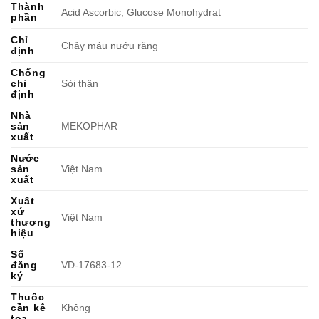
Thành
Acid Ascorbic, Glucose Monohydrat
phần
Chỉ
Chảy máu nướu răng
định
Chống
chỉ
Sỏi thận
định
Nhà
sản
MEKOPHAR
xuất
Nước
sản
Việt Nam
xuất
Xuất
xứ
Việt Nam
thương
hiệu
Số
đăng
VD-17683-12
ký
Thuốc
cần kê
Không
toa