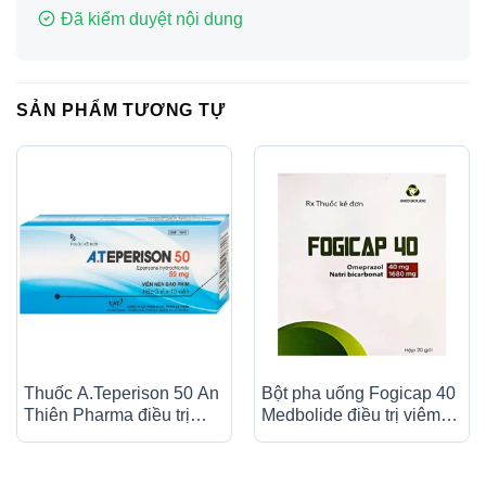
Đã kiểm duyệt nội dung
SẢN PHẨM TƯƠNG TỰ
Thuốc A.Teperison 50 An
Bột pha uống Fogicap 40
Thiên Pharma điều trị
Medbolide điều trị viêm
thoái hóa cột sống cổ,
loét dạ dày, đường tiêu
bệnh mạch máu não (3 vỉ
hóa (20 gói)
x 10 viên)