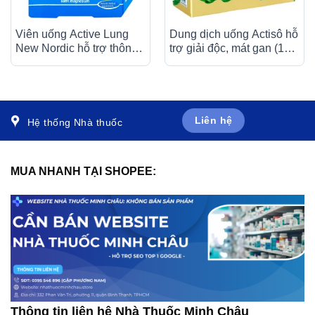
Viên uống Active Lung
Dung dịch uống Actisô hỗ
New Nordic hỗ trợ thông
trợ giải độc, mát gan (10
khí phổi, viêm phế quản,
ống x 10ml)
hen suyễn (2 vỉ x 15 viên)
Liên hệ
Hệ thống Nhà thuốc
MUA NHANH TẠI SHOPEE:
Thông tin liên hệ Nhà Thuốc Minh Châu