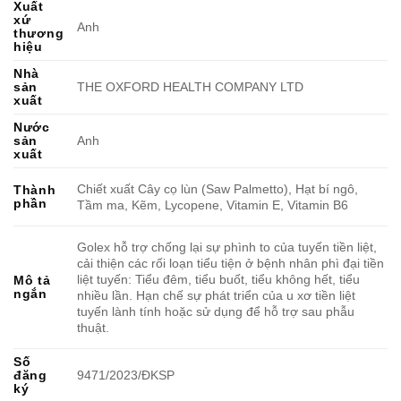
Xuất
xứ
Anh
thương
hiệu
Nhà
sản
THE OXFORD HEALTH COMPANY LTD
xuất
Nước
sản
Anh
xuất
Chiết xuất Cây cọ lùn (Saw Palmetto), Hạt bí ngô,
Thành
phần
Tầm ma, Kẽm, Lycopene, Vitamin E, Vitamin B6
Golex hỗ trợ chống lại sự phình to của tuyến tiền liệt,
cải thiện các rối loạn tiểu tiện ở bệnh nhân phì đại tiền
liệt tuyến: Tiểu đêm, tiểu buốt, tiểu không hết, tiểu
Mô tả
ngắn
nhiều lần. Hạn chế sự phát triển của u xơ tiền liệt
tuyến lành tính hoặc sử dụng để hỗ trợ sau phẫu
thuật.
Số
đăng
9471/2023/ĐKSP
ký