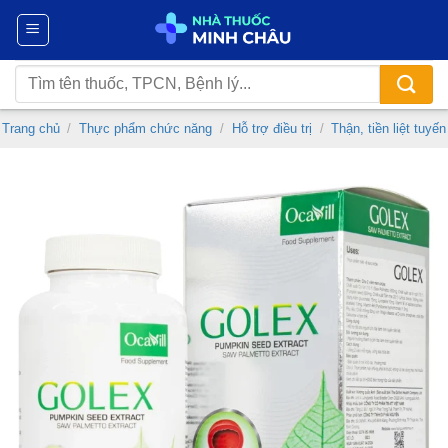
Chuyển
đến
nội
Tìm
dung
kiếm:
Trang chủ
/
Thực phẩm chức năng
/
Hỗ trợ điều trị
/
Thận, tiền liệt tuyến