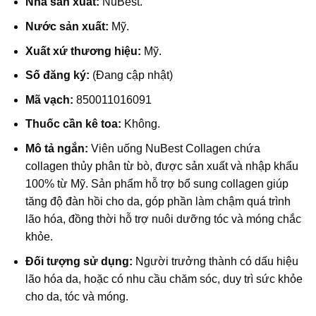
Nhà sản xuất:
NuBest.
Nước sản xuất:
Mỹ.
Xuất xứ thương hiệu:
Mỹ.
Số đăng ký:
(Đang cập nhật)
Mã vạch:
850011016091
Thuốc cần kê toa:
Không.
Mô tả ngắn:
Viên uống NuBest Collagen chứa
collagen thủy phân từ bò, được sản xuất và nhập khẩu
100% từ Mỹ. Sản phẩm hỗ trợ bổ sung collagen giúp
tăng độ đàn hồi cho da, góp phần làm chậm quá trình
lão hóa, đồng thời hỗ trợ nuôi dưỡng tóc và móng chắc
khỏe.
Đối tượng sử dụng:
Người trưởng thành có dấu hiệu
lão hóa da, hoặc có nhu cầu chăm sóc, duy trì sức khỏe
cho da, tóc và móng.