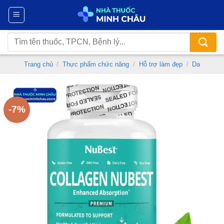
Chuyển
đến
nội
Tìm
dung
kiếm:
Trang chủ
/
Thực phẩm chức năng
/
Hỗ trợ làm đẹp
/
Da
-7%