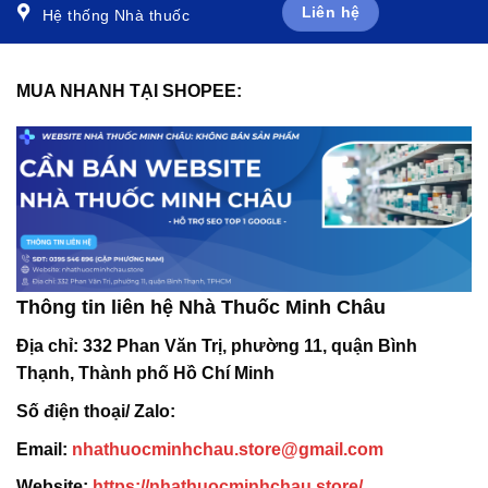
Liên hệ
Hệ thống Nhà thuốc
MUA NHANH TẠI SHOPEE:
Thông tin liên hệ Nhà Thuốc Minh Châu
Địa chỉ:
332 Phan Văn Trị, phường 11, quận Bình
Thạnh, Thành phố Hồ Chí Minh
Số điện thoại/ Zalo:
Email:
nhathuocminhchau.store@gmail.com
Website:
https://nhathuocminhchau.store/