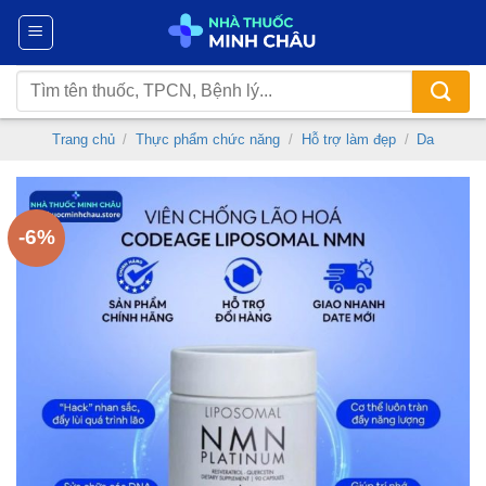
Chuyển
đến
nội
Tìm
dung
kiếm:
Trang chủ
/
Thực phẩm chức năng
/
Hỗ trợ làm đẹp
/
Da
-6%