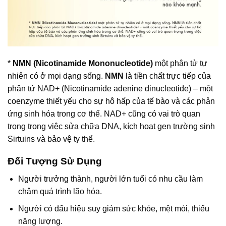
*
NMN (Nicotinamide Mononucleotide)
một phân tử tự
nhiên có ở mọi dạng sống.
NMN
là tiền chất trực tiếp của
phân tử NAD+ (Nicotinamide adenine dinucleotide) – một
coenzyme thiết yếu cho sự hô hấp của tế bào và các phản
ứng sinh hóa trong cơ thể. NAD+ cũng có vai trò quan
trọng trong việc sửa chữa DNA, kích hoạt gen trường sinh
Sirtuins và bảo v
ệ ty thể.
Đối Tượng Sử Dụng
Người trưởng thành, người lớn tuổi có nhu cầu làm
chậm quá trình lão hóa.
Người có dấu hiệu suy giảm sức khỏe, mệt mỏi, thiếu
năng lượng.