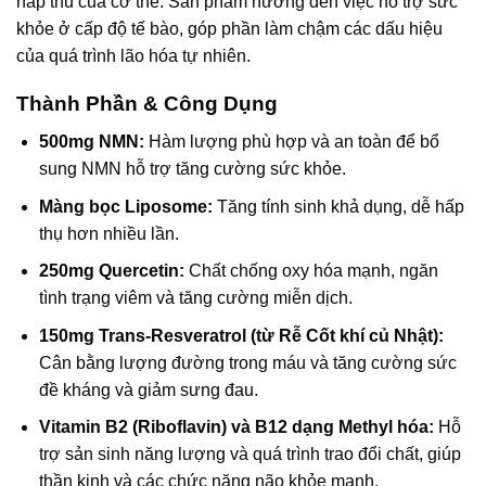
hấp thu của cơ thể. Sản phẩm hướng đến việc hỗ trợ sức
khỏe ở cấp độ tế bào, góp phần làm chậm các dấu hiệu
của quá trình lão hóa tự nhiên.
Thành Phần & Công Dụng
500mg NMN:
Hàm lượng phù hợp và an toàn để bổ
sung NMN hỗ trợ tăng cường sức khỏe.
Màng bọc Liposome:
Tăng tính sinh khả dụng, dễ hấp
thụ hơn nhiều lần.
250mg Quercetin:
Chất chống oxy hóa mạnh, ngăn
tình trạng viêm và tăng cường miễn dịch.
150mg Trans-Resveratrol (từ Rễ Cốt khí củ Nhật):
Cân bằng lượng đường trong máu và tăng cường sức
đề kháng và giảm sưng đau.
Vitamin B2 (Riboflavin) và B12 dạng Methyl hóa:
Hỗ
trợ sản sinh năng lượng và quá trình trao đổi chất, giúp
thần kinh và các chức năng não khỏe mạnh.