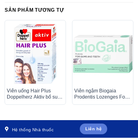
SẢN PHẨM TƯƠNG TỰ
Viên uống Hair Plus
Viên ngậm Biogaia
Doppelherz Aktiv bổ sung
Prodentis Lozenges For
vitamin và khoáng chất (2
Gums And Teeth vị bạc
vỉ x 15 viên)
hà hỗ trợ bảo vệ sức
khỏe răng lợi (3 vỉ x 10
viên)
Liên hệ
Hệ thống Nhà thuốc