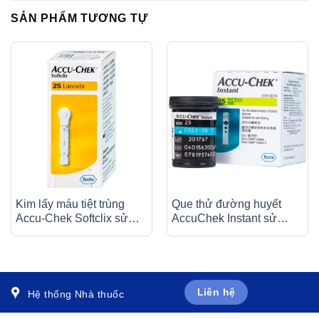
SẢN PHẨM TƯƠNG TỰ
Kim lấy máu tiệt trùng
Que thử đường huyết
Accu-Chek Softclix sử
AccuChek Instant sử
dụng cho thiết bị lấy máu
dụng cho các máy đo
Accu-Chek Softclix (25
Roul-Chek Instant và
cái)
Accu-Chek Instant S (25
cái)
Liên hệ
Hệ thống Nhà thuốc