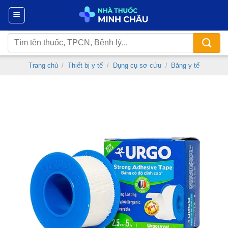
Chuyển
đến
nội
Tìm
dung
kiếm:
Trang chủ
/
Thiết bị y tế
/
Dụng cụ sơ cứu
/
Băng y tế