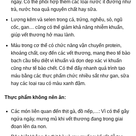
ngày. Có thể phối hợp thêm các loại nước ít đường như
trà, nước hoa quả nguyên chất hay sữa.
Lượng kẽm và selen trong cá, trứng, nghêu, sò, ngũ
cốc, gan… cũng có thể giảm khả năng nhiễm khuẩn,
giúp vết thương hở mau lành.
Máu trong cơ thể có chức năng vận chuyển protein,
khoáng chất, oxy đến các vết thương, mang theo tế bào
bạch cầu tiêu diệt vi khuẩn và dọn dẹp xác vi khuẩn
cũng như tế bào chết. Có thể đẩy nhanh quá trình tạo
máu bằng các thực phẩm chức nhiều sắt như gan, sữa
hay các loại rau có màu xanh đậm.
Thực phẩm không nên ăn:
Các món liên quan đến thịt gà, đồ nếp,…: Vì có thể gây
ngứa ngáy, mưng mủ khi vết thương đang trong giai
đoạn lên da non.