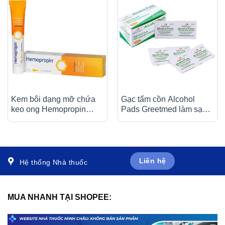
Kem bôi dạng mỡ chứa
Gạc tẩm cồn Alcohol
keo ong Hemopropin
Pads Greetmed làm sạch
ApiPharma giảm kích ứng
da và chống lại vi khuẩn
niêm mạc trực tràng (20g)
(100 miếng)
Liên hệ
Hệ thống Nhà thuốc
MUA NHANH TẠI SHOPEE: