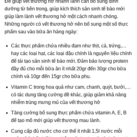
Để giúp vết thương hở nhanh lành cần bổ sung dinh
dưỡng từ bên trong, giúp kích thích sản sinh tế bào mới
giúp làm lành vết thương hở một cách nhanh chóng.
Những người có vết thương hở nên bổ sung một số thực
phẩm sau vào bữa ăn hàng ngày:
Các thực phẩm chứa nhiều đạm như thịt, cá, trứng,…
hay các loại hạt, các loại đậu chính là nguyên liệu chính
để tái tạo sản sinh tế bào mới. Đảm bảo lượng protein
đầy đủ cho mỗi bữa ăn ít nhất 20gr đến 30gr cho bữa
chính và 10gr đến 15gr cho bữa phụ.
Vitamin C trong hoa quả như cam, chanh, quýt, bưởi,…
có tác dụng tăng cường đề khác, giúp giảm khả năng
nhiễm trùng mưng mủ của vết thương hở
Tăng cường bổ sung thực phẩm chứa vitamin A, E, B
để tạo mô mới giúp vết thương mau lành.
Cung cấp đủ nước cho cơ thể ít nhất 1,5l nước mỗi