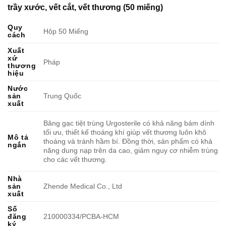
trầy xước, vết cắt, vết thương (50 miếng)
Quy
Hộp 50 Miếng
cách
Xuất
xứ
Pháp
thương
hiệu
Nước
sản
Trung Quốc
xuất
Băng gạc tiệt trùng Urgosterile có khả năng bám dính
tối ưu, thiết kế thoáng khí giúp vết thương luôn khô
Mô tả
thoáng và tránh hầm bí. Đồng thời, sản phẩm có khả
ngắn
năng dung nạp trên da cao, giảm nguy cơ nhiễm trùng
cho các vết thương.
Nhà
sản
Zhende Medical Co., Ltd
xuất
Số
đăng
210000334/PCBA-HCM
ký