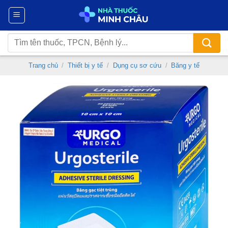
Chuyển
đến
nội
Tìm
dung
kiếm:
Trang chủ
/
Thiết bị y tế
/
Dụng cụ sơ cứu
/
Băng y tế