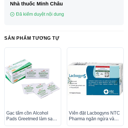
Nhà thuốc Minh Châu
Đã kiểm duyệt nội dung
SẢN PHẨM TƯƠNG TỰ
Gạc tẩm cồn Alcohol
Viên đặt Lacbogyns NTC
Pads Greetmed làm sạch
Pharma ngăn ngừa và
da và chống lại vi khuẩn
điều trị các bệnh âm đạo,