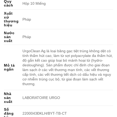
Quy
Hộp 10 Miếng
cách
Xuất
xứ
Pháp
thương
hiệu
Nước
sản
Pháp
xuất
UrgoClean Ag là loại băng gạc tiệt trùng không dệt có
tính thấm hút cao, làm từ sợi polyacrylate đa thấm hút,
độ gắn kết cao giúp loại bỏ mảnh hoại tử (hydro-
desloughing). Sản phẩm được chỉ định cho giai đoạn
Mô tả
ngắn
làm sạch ở các vết thương mạn tính, các vết thương
cấp tính, các vết thương tiết dịch có dấu hiệu và nguy
cơ nhiễm trùng cục bộ, từ giai đoạn làm sạch vết
thương.
Nhà
sản
LABORATOIRE URGO
xuất
Số
đăng
2200043ĐKLH/BYT-TB-CT