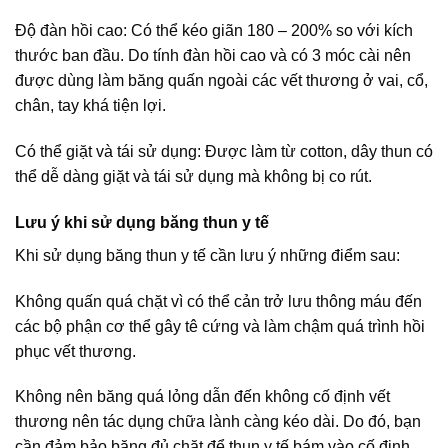
Độ đàn hồi cao: Có thể kéo giãn 180 – 200% so với kích
thước ban đầu. Do tính đàn hồi cao và có 3 móc cài nên
được dùng làm băng quấn ngoài các vết thương ở vai, cổ,
chân, tay khá tiện lợi.
Có thể giặt và tái sử dụng: Được làm từ cotton, dây thun có
thể dễ dàng giặt và tái sử dụng mà không bị co rút.
Lưu ý khi sử dụng băng thun y tế
Khi sử dụng băng thun y tế cần lưu ý những điểm sau:
Không quấn quá chặt vì có thể cản trở lưu thông máu đến
các bộ phận cơ thể gây tê cứng và làm chậm quá trình hồi
phục vết thương.
Không nên băng quá lỏng dẫn đến không cố định vết
thương nên tác dụng chữa lành càng kéo dài. Do đó, bạn
cần đảm bảo băng đủ chặt để thun y tế bám vào cố định