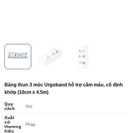
Băng thun 3 móc Urgoband hỗ trợ cầm máu, cố định
khớp (10cm x 4.5m)
Quy
Gói
cách
Xuất
xứ
Pháp
thương
hiệu