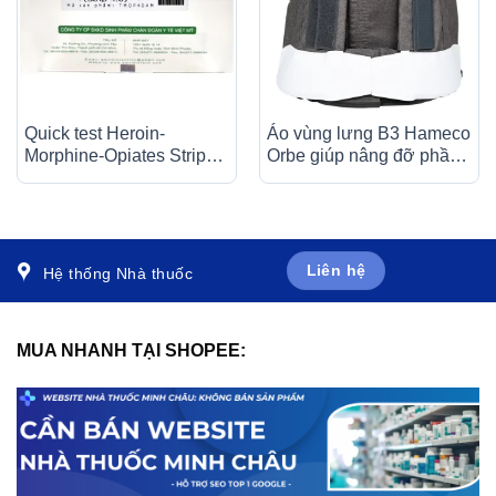
Quick test Heroin-
Áo vùng lưng B3 Hameco
Morphine-Opiates Strip
Orbe giúp nâng đỡ phần
4.0 Amvi phát hiện nhanh
trên cơ thể sau chấn
chất gây nghiện trong
thương
nước tiểu (50 cái)
Liên hệ
Hệ thống Nhà thuốc
MUA NHANH TẠI SHOPEE: