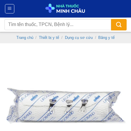
Chuyển
đến
nội
Tìm
dung
kiếm:
Trang chủ
/
Thiết bị y tế
/
Dụng cụ sơ cứu
/
Băng y tế