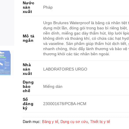
Nước
sản
Pháp
xuất
Urgo Brulures Waterproof là băng cá nhân tiệt 
dụng một lần, đóng gói trong bao bì riêng biệt
nền dính, miếng gạc dày thấm hút, lớp lưới lipid
Mô tả
không dính và thoáng khí, có chứa các hạt hydr
ngắn
và vaseline. Sản phẩm giúp thấm hút dịch tiết,
nhanh chóng, thúc đẩy lành thương và bảo vệ 
thương khỏi các tác nhân bên ngoài.
Nhà
sản
LABORATOIRES URGO
xuất
Dạng
bào
Miếng dán
chế
Số
đăng
230001678/PCBA-HCM
ký
Danh mục:
Băng y tế
,
Dụng cụ sơ cứu
,
Thiết bị y tế