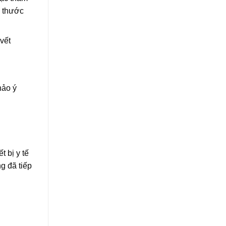
h thước
vết
hảo ý
 bị y tế
g đã tiếp