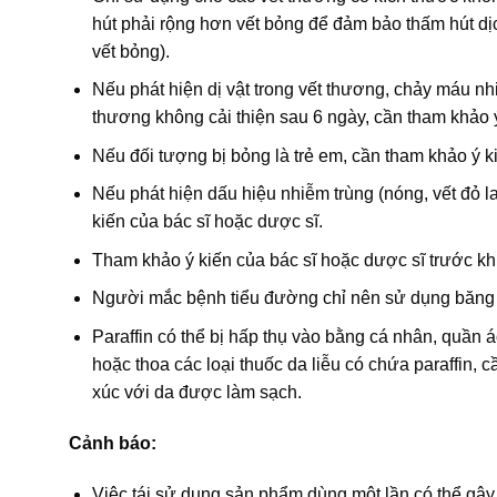
hút phải rộng hơn vết bỏng để đảm bảo thấm hút dịc
vết bỏng).
Nếu phát hiện dị vật trong vết thương, chảy máu nhi
thương không cải thiện sau 6 ngày, cần tham khảo ý
Nếu đối tượng bị bỏng là trẻ em, cần tham khảo ý k
Nếu phát hiện dấu hiệu nhiễm trùng (nóng, vết đỏ 
kiến của bác sĩ hoặc dược sĩ.
Tham khảo ý kiến của bác sĩ hoặc dược sĩ trước kh
Người mắc bệnh tiểu đường chỉ nên sử dụng băng h
Paraffin có thể bị hấp thụ vào bằng cá nhân, quần á
hoặc thoa các loại thuốc da liễu có chứa paraffin,
xúc với da được làm sạch.
Cảnh báo:
Việc tái sử dụng sản phẩm dùng một lần có thể gây