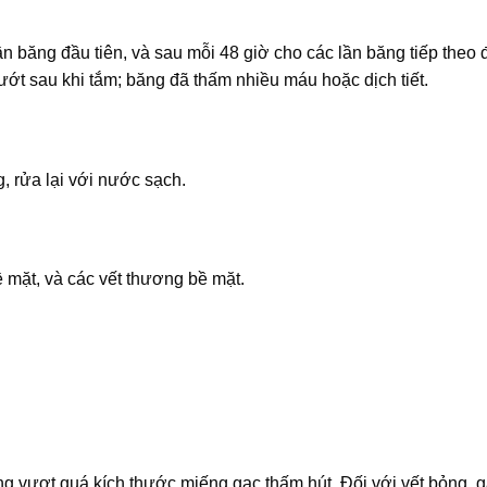
 băng đầu tiên, và sau mỗi 48 giờ cho các lần băng tiếp theo 
ướt sau khi tắm; băng đã thấm nhiều máu hoặc dịch tiết.
, rửa lại với nước sạch.
 mặt, và các vết thương bề mặt.
g vượt quá kích thước miếng gạc thấm hút. Đối với vết bỏng, 