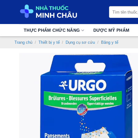
Chuyển
Tìm
đến
kiếm:
nội
dung
THỰC PHẨM CHỨC NĂNG
DƯỢC MỸ PHẨM
Trang chủ
/
Thiết bị y tế
/
Dụng cụ sơ cứu
/
Băng y tế