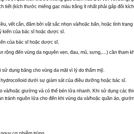
h tiết (kích thước miếng gạc màu trắng ít nhất phải gấp đôi kíc
ều, vết cắn, đâm bởi vật sắc nhọn và/hoặc bẩn, hoặc tình trạng 
 kiến của bác sĩ hoặc dược sĩ.
iến của bác sĩ hoặc dược sĩ.
lan rộng đến vùng da nguyên vẹn, đau, mủ, sưng,…) cần tham k
i sử dụng băng cho vùng da mặt vì lý do thẩm mỹ.
ydrocolloid dưới sự giám sát của điều dưỡng hoặc bác sĩ.
o và/hoặc giường và có thể bén lửa nhanh. Khi sử dụng các thiết
 cần tránh nguồn lửa cho đến khi vùng da và/hoặc quần áo, giườn
 nguy cơ nhiễm trùng.