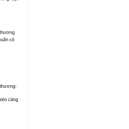
 thương
huẩn có
 thương:
 kéo căng