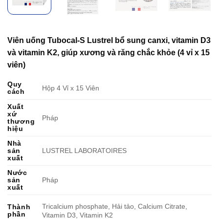
Viên uống Tubocal-S Lustrel bổ sung canxi, vitamin D3
và vitamin K2, giúp xương và răng chắc khỏe (4 vỉ x 15
viên)
Quy
Hộp 4 Vỉ x 15 Viên
cách
Xuất
xứ
Pháp
thương
hiệu
Nhà
sản
LUSTREL LABORATOIRES
xuất
Nước
sản
Pháp
xuất
Tricalcium phosphate, Hải tảo, Calcium Citrate,
Thành
phần
Vitamin D3, Vitamin K2