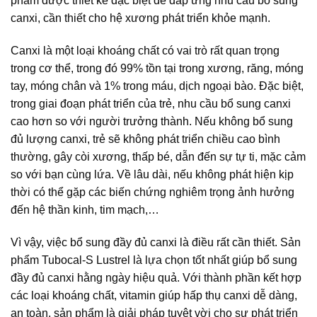
phẩm được thiết kế đặc biệt để đáp ứng nhu cầu bổ sung
canxi, cần thiết cho hệ xương phát triển khỏe mạnh.
Canxi là một loại khoáng chất có vai trò rất quan trọng
trong cơ thể, trong đó 99% tồn tại trong xương, răng, móng
tay, móng chân và 1% trong máu, dịch ngoại bào. Đặc biệt,
trong giai đoạn phát triển của trẻ, nhu cầu bổ sung canxi
cao hơn so với người trưởng thành. Nếu không bổ sung
đủ lượng canxi, trẻ sẽ không phát triển chiều cao bình
thường, gây còi xương, thấp bé, dẫn đến sự tự ti, mặc cảm
so với bạn cùng lứa. Về lâu dài, nếu không phát hiện kịp
thời có thể gặp các biến chứng nghiêm trọng ảnh hưởng
đến hệ thần kinh, tim mạch,…
Vì vậy, việc bổ sung đầy đủ canxi là điều rất cần thiết. Sản
phẩm Tubocal-S Lustrel là lựa chọn tốt nhất giúp bổ sung
đầy đủ canxi hằng ngày hiệu quả. Với thành phần kết hợp
các loại khoáng chất, vitamin giúp hấp thụ canxi dễ dàng,
an toàn, sản phẩm là giải pháp tuyệt vời cho sự phát triển