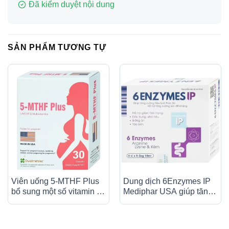
Đã kiểm duyệt nội dung
SẢN PHẨM TƯƠNG TỰ
Viên uống 5-MTHF Plus
Dung dịch 6Enzymes IP
bổ sung một số vitamin và
Mediphar USA giúp tăng
khoáng chất cho cơ thể (3
cường tiêu hoá thức ăn (4
vỉ x 10 viên)
vỉ x 5 ống x 10ml)