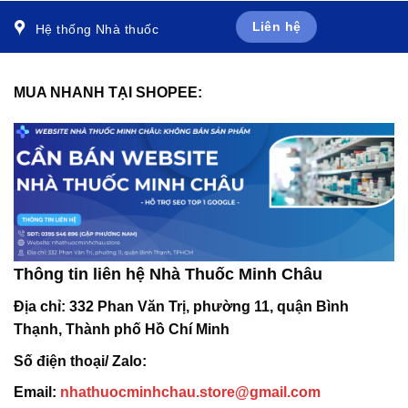
Liên hệ
Hệ thống Nhà thuốc
MUA NHANH TẠI SHOPEE:
Thông tin liên hệ Nhà Thuốc Minh Châu
Địa chỉ:
332 Phan Văn Trị, phường 11, quận Bình
Thạnh, Thành phố Hồ Chí Minh
Số điện thoại/ Zalo:
Email:
nhathuocminhchau.store@gmail.com