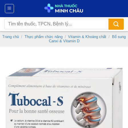
Chuyển
đến
nội
Tìm
dung
kiếm:
Trang chủ
/
Thực phẩm chức năng
/
Vitamin & Khoáng chất
/
Bổ sung
Canxi & Vitamin D