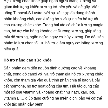
Hệ xương chắc khỏe giúp ngăn ngừa loãng xương và
giảm tình trạng khiến xương trở nên yếu và dễ gãy. Viên
uống Tubocal-S Lustrel với sự kết hợp đa dạng thành
phần khoáng chất, canxi tổng hợp và tự nhiên hỗ trợ tốt
cho xương chắc khỏe. Trong hải tảo có chứa lượng magie
cao, hỗ trợ cân bằng khoáng chất trong xương, giúp tăng
mật độ xương, ngăn ngừa nguy cơ hủy xương. Do đó, sản
phẩm là lựa chọn tối ưu hỗ trợ giảm nguy cơ loãng xương
hiệu quả.
Hỗ trợ nâng cao sức khỏe
Sản phẩm đem đến nguồn dinh dưỡng cao về khoáng
chất, trong đó canxi với vai trò tham gia hỗ trợ xương chắc
khỏe, còn tham gia vào quá trình phân chia tế bào và bài
tiết hormone, hỗ trợ hoạt động của tim. Hải tảo cung cấp
một số loại vitamin và khoáng chất như natri, kali, iod,
vitamin E,… giúp tăng cường hệ miễn dịch, bảo vệ cơ thể
khỏi tác nhân gây bệnh.