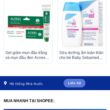
Gel giảm mụn đầu trắng
Sữa dưỡng ẩm toàn thân
và mụn đầu đen Acnes
cho bé Baby Sebamed
Sealing Jell Rohto (18g)
Body Lotion ph 5.5 giúp
da không bị khô ráp,
dưỡng ẩm toàn thân
(200ml)
Liên hệ
Hệ thống Nhà thuốc
MUA NHANH TẠI SHOPEE: