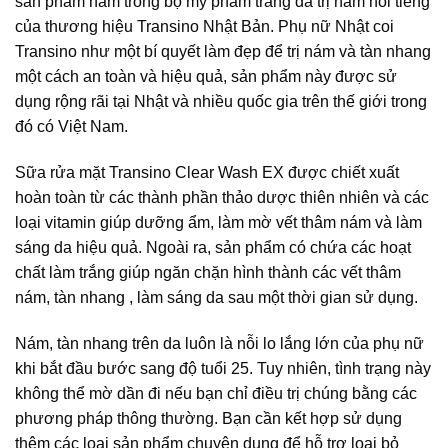
sản phẩm nằm trong bộ mỹ phẩm trắng da trị nám nổi tiếng
của thương hiệu Transino Nhật Bản. Phụ nữ Nhật coi
Transino như một bí quyết làm đẹp để trị nám và tàn nhang
một cách an toàn và hiệu quả, sản phẩm này được sử
dụng rộng rãi tại Nhật và nhiều quốc gia trên thế giới trong
đó có Việt Nam.
Sữa rửa mặt Transino Clear Wash EX được chiết xuất
hoàn toàn từ các thành phần thảo dược thiên nhiên và các
loại vitamin giúp dưỡng ẩm, làm mờ vết thâm nám và làm
sáng da hiệu quả. Ngoài ra, sản phẩm có chứa các hoạt
chất làm trắng giúp ngăn chặn hình thành các vết thâm
nám, tàn nhang , làm sáng da sau một thời gian sử dụng.
Nám, tàn nhang trên da luôn là nỗi lo lắng lớn của phụ nữ
khi bắt đầu bước sang độ tuổi 25. Tuy nhiên, tình trạng này
không thể mờ dần đi nếu bạn chỉ điều trị chúng bằng các
phương pháp thông thường. Bạn cần kết hợp sử dụng
thêm các loại sản phẩm chuyên dụng để hỗ trợ loại bỏ