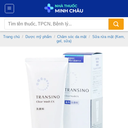
Chuyển
đến
nội
Tìm
dung
kiếm:
Trang chủ
/
Dược mỹ phẩm
/
Chăm sóc da mặt
/
Sữa rửa mặt (Kem,
gel, sữa)