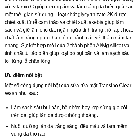
với vitamin C giúp dưỡng ẩm và làm sáng da hiệu quả sau
một thời gian sử dụng. Hoạt chất glycyrrhizate 2K được
chiết xuất từ rễ cam thảo và chiết xuất akebia giúp làm
sạch và giữ ẩm cho da, ngăn ngừa tình trạng thô ráp , hoạt
chất làm trắng ngăn chặn hình thành các vết thâm nám tàn
nhang. Sự kết hợp mới của 2 thành phần Al/Mg silicat và
tinh chất từ tảo biển giúp loại bỏ bụi bẩn và làm sạch sâu
tới từng lỗ chân lông.
Ưu điểm nổi bật
Một số công dụng nổi bật của sữa rửa mặt Transino Clear
Wash như sau:
Làm sạch sâu bụi bẩn, bã nhờn hay lớp sừng già cỗi
trên da, giúp làn da được thông thoáng.
Nuôi dưỡng làn da trắng sáng, đều màu và làm mềm
vùng da thô ráp.