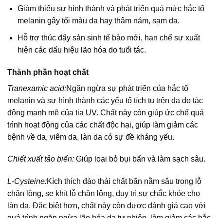
Giảm thiểu sự hình thành và phát triển quá mức hắc tố
melanin gây tối màu da hay thâm nám, sạm da.
Hỗ trợ thúc đẩy sản sinh tế bào mới, hạn chế sự xuất
hiện các dấu hiệu lão hóa do tuổi tác.
Thành phần hoạt chất
Tranexamic acid:
Ngăn ngừa sự phát triển của hắc tố
melanin và sự hình thành các yếu tố tích tụ trên da do tác
động mạnh mẽ của tia UV. Chất này còn giúp ức chế quá
trình hoạt động của các chất độc hại, giúp làm giảm các
bệnh về da, viêm da, làn da có sự đề kháng yếu.
Chiết xuất tảo biển:
Giúp loại bỏ bụi bẩn và làm sạch sâu.
L-Cysteine:
Kích thích đào thải chất bẩn nằm sâu trong lỗ
chân lông, se khít lỗ chân lông, duy trì sự chắc khỏe cho
làn da. Đặc biệt hơn, chất này còn được đánh giá cao với
quá trình ngăn ngừa lão hóa da tự nhiên, làm giảm các hắc