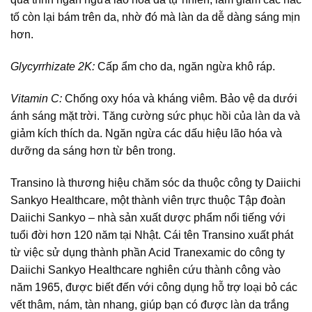
tố còn lại bám trên da, nhờ đó mà làn da dễ dàng sáng mịn
hơn.
Glycyrrhizate 2K:
Cấp ẩm cho da, ngăn ngừa khô ráp.
Vitamin C:
Chống oxy hóa và kháng viêm. Bảo vệ da dưới
ánh sáng mặt trời. Tăng cường sức phục hồi của làn da và
giảm kích thích da. Ngăn ngừa các dấu hiệu lão hóa và
dưỡng da sáng hơn từ bên trong.
Transino là thương hiệu chăm sóc da thuộc công ty Daiichi
Sankyo Healthcare, một thành viên trực thuộc Tập đoàn
Daiichi Sankyo – nhà sản xuất dược phẩm nổi tiếng với
tuổi đời hơn 120 năm tại Nhật. Cái tên Transino xuất phát
từ việc sử dụng thành phần Acid Tranexamic do công ty
Daiichi Sankyo Healthcare nghiên cứu thành công vào
năm 1965, được biết đến với công dụng hỗ trợ loại bỏ các
vết thâm, nám, tàn nhang, giúp bạn có được làn da trắng