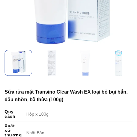
Sữa rửa mặt Transino Clear Wash EX loại bỏ bụi bẩn,
dầu nhờn, bã thừa (100g)
Quy
Hộp x 100g
cách
Xuất
xứ
Nhật Bản
thương