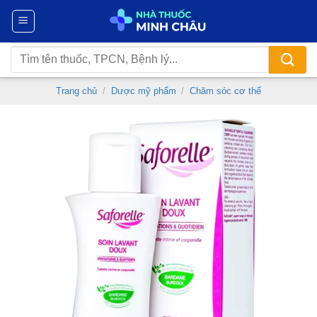
Chuyển
đến
nội
Tìm
dung
kiếm:
Trang chủ
/
Dược mỹ phẩm
/
Chăm sóc cơ thể