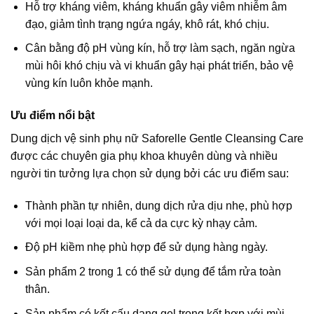
Hỗ trợ kháng viêm, kháng khuẩn gây viêm nhiễm âm
đạo, giảm tình trạng ngứa ngáy, khô rát, khó chịu.
Cân bằng độ pH vùng kín, hỗ trợ làm sạch, ngăn ngừa
mùi hôi khó chịu và vi khuẩn gây hại phát triển, bảo vệ
vùng kín luôn khỏe mạnh.
Ưu điểm nổi bật
Dung dịch vệ sinh phụ nữ Saforelle Gentle Cleansing Care
được các chuyên gia phụ khoa khuyên dùng và nhiều
người tin tưởng lựa chọn sử dụng bởi các ưu điểm sau:
Thành phần tự nhiên, dung dịch rửa dịu nhẹ, phù hợp
với mọi loại loại da, kể cả da cực kỳ nhạy cảm.
Độ pH kiềm nhẹ phù hợp để sử dụng hàng ngày.
Sản phẩm 2 trong 1 có thể sử dụng để tắm rửa toàn
thân.
Sản phẩm có kết cấu dạng gel trong kết hợp với mùi