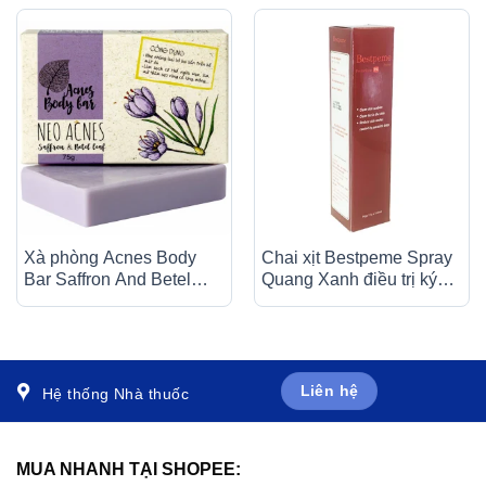
Xà phòng Acnes Body
Chai xịt Bestpeme Spray
Bar Saffron And Betel
Quang Xanh điều trị ký
Leaf làm sạch da, ngừa
sinh trùng, ghẻ (150ml)
mụn, mờ thâm (75g)
Liên hệ
Hệ thống Nhà thuốc
MUA NHANH TẠI SHOPEE: