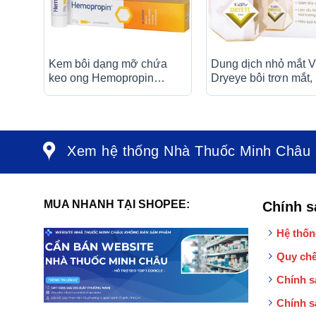
Kem bôi dạng mỡ chứa
Dung dịch nhỏ mắt V
keo ong Hemopropin
Dryeye bôi trơn mắt,
ApiPharma giảm kích ứng
sung nước mắt nhân
niêm mạc trực tràng (20g)
(13ml)
Xem hệ thống Nhà Thuốc Minh Châu
MUA NHANH TẠI SHOPEE:
Chính s
Hệ thốn
Quy chế
Chính s
Chính s