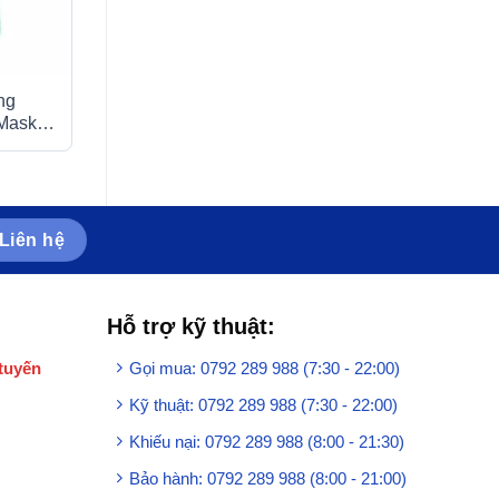
ng
Máy đo đường huyết Accu-
Que thử đường h
 Mask
Chek Active hỗ trợ kiểm tra
AccuChek Instant
lượng đường trong máu
cho các máy đo 
Instant và Accu-
Instant S (25 cái)
Liên hệ
Hỗ trợ kỹ thuật:
tuyến
Gọi mua: 0792 289 988 (7:30 - 22:00)
Kỹ thuật: 0792 289 988 (7:30 - 22:00)
Khiếu nại: 0792 289 988 (8:00 - 21:30)
Bảo hành: 0792 289 988 (8:00 - 21:00)