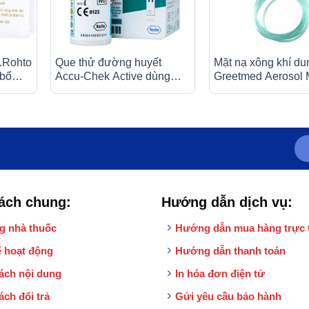
.Rohto
Que thử đường huyết
Mặt nạ xông khí du
 bổ
Accu-Chek Active dùng
Greetmed Aerosol
 tạo
cho máy Accu-Chek Active
size L (1 cái)
(50 cái)
ách chung:
Hướng dẫn dịch vụ:
g nhà thuốc
Hướng dẫn mua hàng trực 
 hoạt động
Hướng dẫn thanh toán
ách nội dung
In hóa đơn điện tử
ách đổi trả
Gửi yêu cầu bảo hành