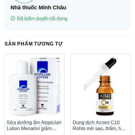
Nhà thuốc Minh Châu
Đã kiểm duyệt nội dung
SẢN PHẨM TƯƠNG TỰ
Sữa dưỡng ẩm Atopiclair
Dung dịch Acnes C10
Lotion Menarini giảm
Rohto mờ sẹo, thâm, hỗ
ngứa, rát, đau do viêm da
trợ giảm nám, tàn nhang