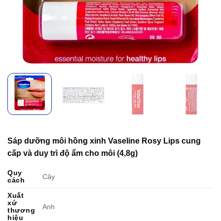
Sáp dưỡng môi hồng xinh Vaseline Rosy Lips cung
cấp và duy trì độ ẩm cho môi (4,8g)
Quy
Cây
cách
Xuất
xứ
Anh
thương
hiệu