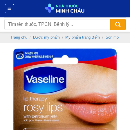
Chuyển
đến
nội
Tìm
dung
kiếm:
Trang chủ
/
Dược mỹ phẩm
/
Mỹ phẩm trang điểm
/
Son môi