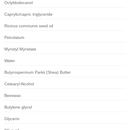
Octyldodecanol
Caprylic/capric triglyceride
Ricinus communis seed oil
Petrolatum
Myristyl Myristate
Water
Butyrospermum Parkii (Shea) Butter
Cetearyl Alcohol
Beeswax
Butylene glycol
Glycerin