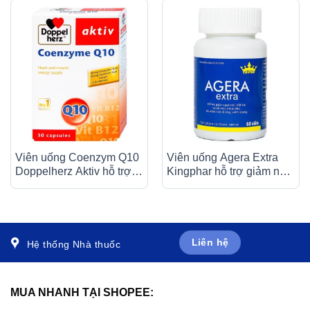
Viên uống Coenzym Q10
Viên uống Agera Extra
Doppelherz Aktiv hỗ trợ
Kingphar hỗ trợ giảm ngạt
sức khỏe tim mạch (30
mũi, hắt hơi (60 viên)
viên)
Liên hệ
Hệ thống Nhà thuốc
MUA NHANH TẠI SHOPEE: