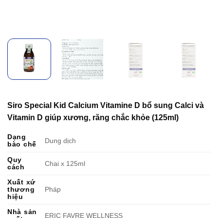
Siro Special Kid Calcium Vitamine D bổ sung Calci và
Vitamin D giúp xương, răng chắc khỏe (125ml)
Dạng
Dung dịch
bào chế
Quy
Chai x 125ml
cách
Xuất xứ
thương
Pháp
hiệu
Nhà sản
ERIC FAVRE WELLNESS