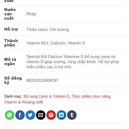
xuất
Nước
sản
Pháp
xuất
Hỗ trợ
Thiếu canxi, Còi xương
Thành
Vitamin B12, Calcium, Vitamin D
phần
Special Kid Calcium Vitamine D bổ sung canxi và
Mô tả
vitamin D giúp xương, răng chắc khỏe. Hỗ trợ phát
ngắn
triển chiều cao ở trẻ nhỏ.
Số đăng
8820/2018/ÐKSP
ký
Danh mục:
Bổ sung Canxi & Vitamin D
,
Thực phẩm chức năng
,
Vitamin & Khoáng chất