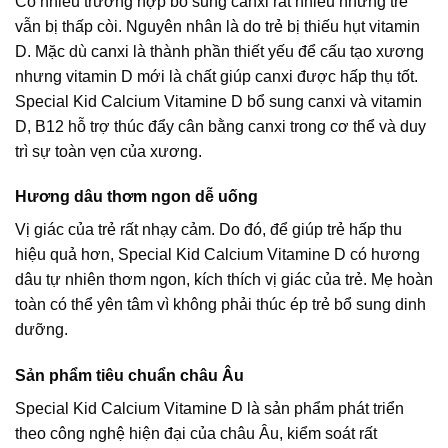
Có nhiều trường hợp bổ sung canxi rất nhiều nhưng trẻ
vẫn bị thấp còi. Nguyên nhân là do trẻ bị thiếu hụt vitamin
D. Mặc dù canxi là thành phần thiết yếu để cấu tạo xương
nhưng vitamin D mới là chất giúp canxi được hấp thụ tốt.
Special Kid Calcium Vitamine D bổ sung canxi và vitamin
D, B12 hỗ trợ thúc đẩy cân bằng canxi trong cơ thể và duy
trì sự toàn vẹn của xương.
Hương dâu thơm ngon dễ uống
Vị giác của trẻ rất nhạy cảm. Do đó, để giúp trẻ hấp thu
hiệu quả hơn, Special Kid Calcium Vitamine D có hương
dâu tự nhiên thơm ngon, kích thích vị giác của trẻ. Mẹ hoàn
toàn có thể yên tâm vì không phải thúc ép trẻ bổ sung dinh
dưỡng.
Sản phẩm tiêu chuẩn châu Âu
Special Kid Calcium Vitamine D là sản phẩm phát triển
theo công nghệ hiện đại của châu Âu, kiểm soát rất