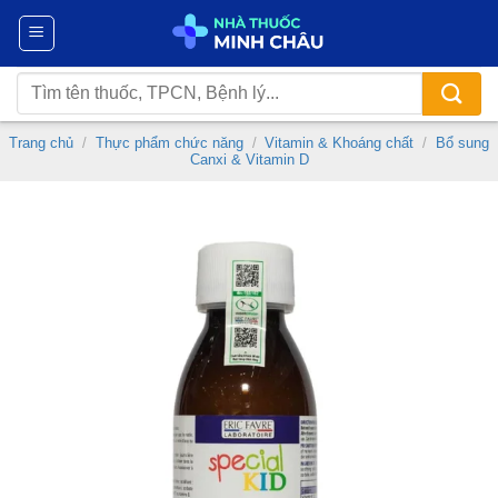
Chuyển
đến
nội
Tìm
dung
kiếm:
Trang chủ
/
Thực phẩm chức năng
/
Vitamin & Khoáng chất
/
Bổ sung
Canxi & Vitamin D