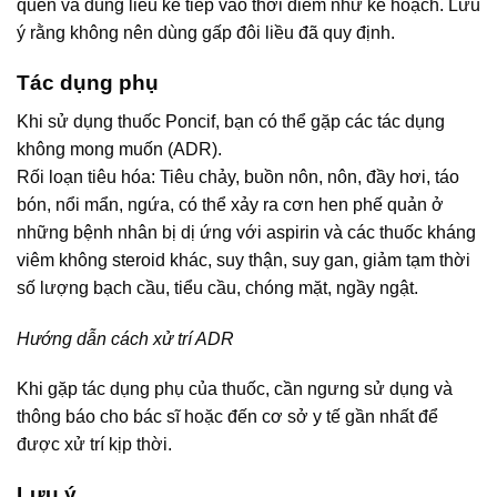
quên và dùng liều kế tiếp vào thời điểm như kế hoạch. Lưu
ý rằng không nên dùng gấp đôi liều đã quy định.
Tác dụng phụ
Khi sử dụng thuốc Poncif, bạn có thể gặp các tác dụng
không mong muốn (ADR).
Rối loạn tiêu hóa: Tiêu chảy, buồn nôn, nôn, đầy hơi, táo
bón, nổi mẩn, ngứa, có thể xảy ra cơn hen phế quản ở
những bệnh nhân bị dị ứng với aspirin và các thuốc kháng
viêm không steroid khác, suy thận, suy gan, giảm tạm thời
số lượng bạch cầu, tiểu cầu, chóng mặt, ngầy ngật.
Hướng dẫn cách xử trí ADR
Khi gặp tác dụng phụ của thuốc, cần ngưng sử dụng và
thông báo cho bác sĩ hoặc đến cơ sở y tế gần nhất để
được xử trí kịp thời.
Lưu ý