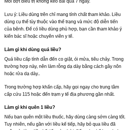
Mỗi đợt điều trị không kéo dài quá 7 ngày.
Lưu ý: Liều dùng trên chỉ mang tính chất tham khảo. Liều
dùng cụ thể tùy thuộc vào thể trạng và mức độ diễn tiến
của bệnh. Để có liều dùng phù hợp, bạn cần tham khảo ý
kiến bác sĩ hoặc chuyên viên y tế.
Làm gì khi dùng quá liều?
Quá liều cấp tính dẫn đến co giật, ói mửa, tiêu chảy. Trong
trường hợp này, nên làm rỗng dạ dày bằng cách gây nôn
hoặc rửa dạ dày..
Trong trường hợp khẩn cấp, hãy gọi ngay cho trung tâm
cấp cứu 115 hoặc đến trạm y tế địa phương gần nhất.
Làm gì khi quên 1 liều?
Nếu bạn quên một liều thuốc, hãy dùng càng sớm càng tốt.
Tuy nhiên, nếu gần với liều kế tiếp, hãy bỏ qua liều đã