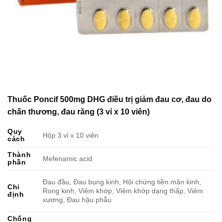
Thuốc Poncif 500mg DHG điều trị giảm đau cơ, đau do
chấn thương, đau răng (3 vỉ x 10 viên)
Quy
Hộp 3 vỉ x 10 viên
cách
Thành
Mefenamic acid
phần
Đau đầu, Đau bụng kinh, Hội chứng tiền mãn kinh,
Chỉ
Rong kinh, Viêm khớp, Viêm khớp dạng thấp, Viêm
định
xương, Đau hậu phẫu
Chống