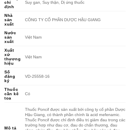
chỉ
Suy gan, Suy thận, Dị ứng thuốc
định
Nhà
sản
CÔNG TY CỔ PHẦN DƯỢC HẬU GIANG
xuất
Nước
sản
Việt Nam
xuất
Xuất
xứ
Việt Nam
thương
hiệu
Số
đăng
VD-25558-16
ký
Thuốc
cần kê
Có
toa
Thuốc Poncif được sản xuất bởi công ty cổ phần Dược
Hậu Giang, có thành phần chính là acid mefenamic.
Thuốc Poncif được chỉ định điều trị giảm đau trong các
trường hợp như đau cơ, đau do chấn thương, đau
Mô tả