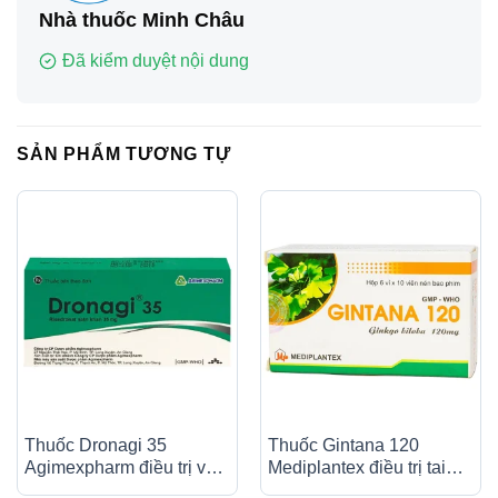
Nhà thuốc Minh Châu
Đã kiểm duyệt nội dung
SẢN PHẨM TƯƠNG TỰ
Thuốc Dronagi 35
Thuốc Gintana 120
Agimexpharm điều trị và
Mediplantex điều trị tai
ngăn ngừa bệnh loãng
biến mạch máu não, thiểu