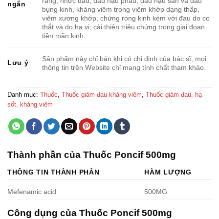
răng, nhức đầu, đau hậu phẫu, đau hậu sản và đau
ngắn
bụng kinh, kháng viêm trong viêm khớp dạng thấp,
viêm xương khớp, chứng rong kinh kèm với đau do co
thắt và do hạ vị; cải thiện triệu chứng trong giai đoạn
tiền mãn kinh.
Sản phẩm này chỉ bán khi có chỉ định của bác sĩ, mọi
Lưu ý
thông tin trên Website chỉ mang tính chất tham khảo.
Danh mục:
Thuốc
,
Thuốc giảm đau kháng viêm
,
Thuốc giảm đau, hạ
sốt, kháng viêm
Thành phần của Thuốc Poncif 500mg
THÔNG TIN THÀNH PHẦN
HÀM LƯỢNG
Mefenamic acid
500MG
Công dụng của Thuốc Poncif 500mg