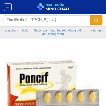
Chuyển
đến
nội
Tìm
dung
kiếm:
Trang chủ
/
Thuốc
/
Thuốc giảm đau, hạ sốt, kháng viêm
/
Thuốc giảm
đau kháng viêm