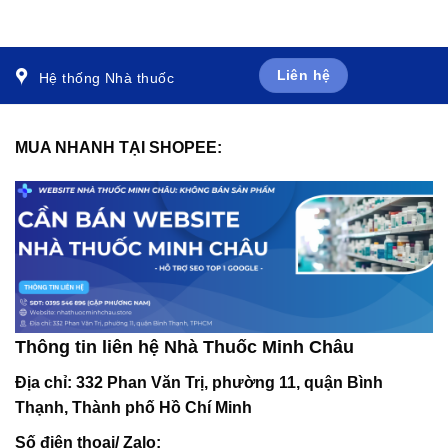
xương (1 vỉ x 4 viên)
năng tuần hoàn não (6 vỉ
x 10 viên)
Liên hệ
Hệ thống Nhà thuốc
MUA NHANH TẠI SHOPEE:
Thông tin liên hệ Nhà Thuốc Minh Châu
Địa chỉ:
332 Phan Văn Trị, phường 11, quận Bình
Thạnh, Thành phố Hồ Chí Minh
Số điện thoại/ Zalo: