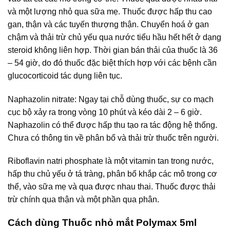
và một lượng nhỏ qua sữa mẹ. Thuốc được hấp thu cao
gan, thận và các tuyến thượng thận. Chuyển hoá ở gan
chậm và thải trừ chủ yếu qua nước tiểu hầu hết hết ở dạng
steroid không liên hợp. Thời gian bán thải của thuốc là 36
– 54 giờ, do đó thuốc đặc biệt thích hợp với các bệnh cần
glucocorticoid tác dụng liên tục.
Naphazolin nitrate: Ngay tại chỗ dùng thuốc, sự co mạch
cục bộ xảy ra trong vòng 10 phút và kéo dài 2 – 6 giờ.
Naphazolin có thể được hấp thu tạo ra tác động hệ thống.
Chưa có thông tin về phân bố và thải trừ thuốc trên người.
Riboflavin natri phosphate là một vitamin tan trong nước,
hấp thu chủ yếu ở tá tràng, phân bố khắp các mô trong cơ
thể, vào sữa mẹ và qua được nhau thai. Thuốc được thải
trừ chính qua thận và một phần qua phân.
Cách dùng Thuốc nhỏ mắt Polymax 5ml