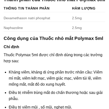
THÔNG TIN THÀNH PHẦN
HÀM LƯỢNG
Dexamethason natri phosphat
2.5mg
Naphazoline
2.5mg
Công dụng của Thuốc nhỏ mắt Polymax 5ml
Chỉ định
Thuốc Polymax 5ml được chỉ định dùng trong các trường
hợp sau:
Kháng viêm, kháng dị ứng phần trước nhãn cầu: Viêm
mí mắt, viêm kết mạc, viêm giác mạc, viêm túi lệ, viêm
mống mắt, mắt đỏ do xung huyết.
Ðiều trị nhiễm trùng mắt do chấn thương hoặc sau giải
phẫu.
Điều trị viêm mũi , sổ mũi, nghẹt mũi.