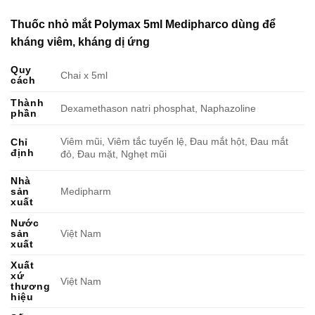
Thuốc nhỏ mắt Polymax 5ml Medipharco dùng để
kháng viêm, kháng dị ứng
Quy
Chai x 5ml
cách
Thành
Dexamethason natri phosphat, Naphazoline
phần
Viêm mũi, Viêm tắc tuyến lệ, Đau mắt hột, Đau mắt
Chỉ
định
đỏ, Đau mặt, Nghẹt mũi
Nhà
sản
Medipharm
xuất
Nước
sản
Việt Nam
xuất
Xuất
xứ
Việt Nam
thương
hiệu