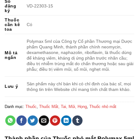
Số
đăng
VD-22303-15
ký
Thuốc
cần kê
Có
toa
Polymax 5ml của Công ty Cổ phần Thương mại Dược
phẩm Quang Minh, thành phần chính neomycin,
dexamethasone, naphazolin, riboflavin, là thuốc dùng
Mô tả
ngắn
để kháng viêm, kháng dị ứng phần trước nhãn cầu;
điều trị nhiễm trùng mắt do chấn thương hoặc sau giải
phẫu; điều trị viêm mũi, sổ mũi, nghẹt mũi.
Sản phẩm này chỉ bán khi có chỉ định của bác sĩ, mọi
Lưu ý
thông tin trên Website chỉ mang tính chất tham khảo.
Danh mục:
Thuốc
,
Thuốc Mắt, Tai, Mũi, Họng
,
Thuốc nhỏ mắt
Thành phần của Thuốc nhỏ mắt Polymax 5ml