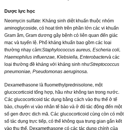
Dược lực học
Neomycin sulfate: Kháng sinh diệt khuẩn thuộc nhóm
aminoglycoside, có hoạt tính trên phần lớn các vi khuẩn
Gram âm, Gram dương gây bệnh có liên quan đến giác
mạc và tuyến lệ. Phổ kháng khuẩn bao gồm các loại
thường nhạy cảm:
Staphylococcus aureus, Escheria coli,
Haemophilus influenzae, Klebsiella, Enterobacter
và các
loại thường đề kháng với kháng sinh như
Streptococcus
pneumoniae, Pseudomonas aeruginosa
.
Dexamethasone là fluomethylprednisolone, một
glucocorticoid tổng hợp, hầu như không tan trong nước.
Các glucocorticoid tác dụng bằng cách vào thụ thể ở tế
bào, chuyển vị vào nhân tế bào và ở đó tác động đến một
số gen được dịch mã. Các glucocorticoid cùng còn có một
số tác dụng trực tiếp, có thể không qua trung gian gắn kết
vào thụ thể. Dexamethasone có các tác dụng chính của