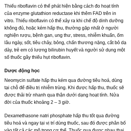
Thiếu riboflavin có thể phát hiện bằng cách đo hoạt tính
của enzyme glutathion reductase khi thêm FAD trên in
vitro. Thiếu riboflavin có thể xảy ra khi chế độ dinh dưỡng
không đủ, hoặc kém hấp thu, thường gặp nhất ở người
nghiện rượu, bệnh gan, ung thư, stress, nhiễm khuẩn, ốm
lâu ngày, sốt, tiêu chảy, bỏng, chấn thương nặng, cắt bỏ dạ
dày, trẻ em có lượng bilirubin huyết và người sử dụng một
số thuốc gây thiếu hụt riboflavin.
Dược động học
Neomycin sulfate hấp thu kém qua đường tiêu hoá, dùng
tại chỗ để điều trị nhiễm trùng. Khi được hấp thu, thuốc sẽ
được thải trừ nhanh qua thận dưới dạng hoạt tính. Nửa
đời của thuốc khoảng 2 – 3 giờ.
Dexamethasone natri phosphate hấp thu tốt qua đường
tiêu hoá và ngay tại vị trí dùng thuốc, sau đó được phân bố
vào tất cả các mô trong cơ thể. Thuốc qua được nhau thai