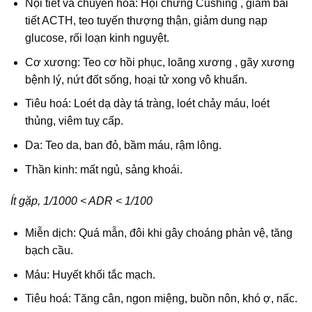
Nội tiết và chuyển hoá: Hội chứng Cushing , giảm bài
tiết ACTH, teo tuyến thượng thận, giảm dung nạp
glucose, rối loạn kinh nguyệt.
Cơ xương: Teo cơ hồi phục, loãng xương , gãy xương
bệnh lý, nứt đốt sống, hoại tử xong vô khuẩn.
Tiêu hoá: Loét dạ dày tá tràng, loét chảy máu, loét
thủng, viêm tuỵ cấp.
Da: Teo da, ban đỏ, bầm máu, rậm lông.
Thần kinh: mất ngủ, sảng khoái.
Ít gặp, 1/1000 < ADR < 1/100
Miễn dịch: Quá mẫn, đôi khi gây choáng phản vệ, tăng
bạch cầu.
Máu: Huyết khối tắc mạch.
Tiêu hoá: Tăng cân, ngon miệng, buồn nôn, khó ợ, nấc.