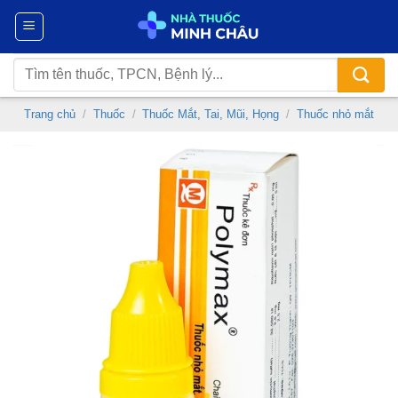
Chuyển
đến
nội
Tìm
dung
kiếm:
Trang chủ
/
Thuốc
/
Thuốc Mắt, Tai, Mũi, Họng
/
Thuốc nhỏ mắt