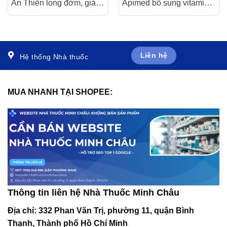
An Thiên long đờm, giảm
Apimed bổ sung vitamin,
ho do hen phế quản, viêm
canxi, điều trị suy nhược
phế quản (30 ống x 5ml)
cơ thể (20 ống x 10ml)
Liên hệ
Hệ thống Nhà thuốc
MUA NHANH TẠI SHOPEE:
Thông tin liên hệ Nhà Thuốc Minh Châu
Địa chỉ:
332 Phan Văn Trị, phường 11, quận Bình
Thạnh, Thành phố Hồ Chí Minh