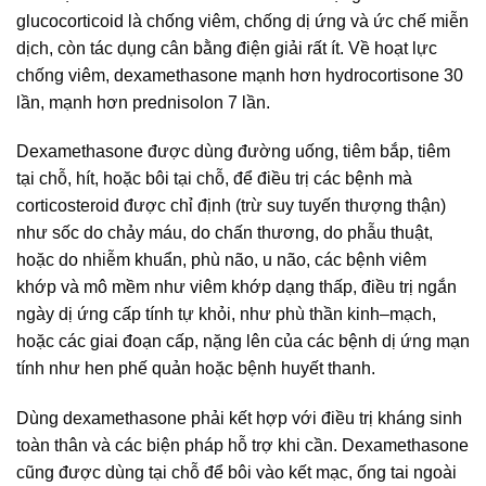
glucocorticoid là chống viêm, chống dị ứng và ức chế miễn
dịch, còn tác dụng cân bằng điện giải rất ít. Về hoạt lực
chống viêm, dexamethasone mạnh hơn hydrocortisone 30
lần, mạnh hơn prednisolon 7 lần.
Dexamethasone được dùng đường uống, tiêm bắp, tiêm
tại chỗ, hít, hoặc bôi tại chỗ, để điều trị các bệnh mà
corticosteroid được chỉ định (trừ suy tuyến thượng thận)
như sốc do chảy máu, do chấn thương, do phẫu thuật,
hoặc do nhiễm khuẩn, phù não, u não, các bệnh viêm
khớp và mô mềm như viêm khớp dạng thấp, điều trị ngắn
ngày dị ứng cấp tính tự khỏi, như phù thần kinh–mạch,
hoặc các giai đoạn cấp, nặng lên của các bệnh dị ứng mạn
tính như hen phế quản hoặc bệnh huyết thanh.
Dùng dexamethasone phải kết hợp với điều trị kháng sinh
toàn thân và các biện pháp hỗ trợ khi cần. Dexamethasone
cũng được dùng tại chỗ để bôi vào kết mạc, ống tai ngoài