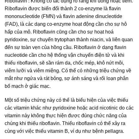
Riboflavin : Không có tác dụng rõ ràng khi uống hoặc tiêm.
Riboflavin được biến đổi thành 2 co-enzyme là flavin
mononucleotide (FMN) và flavin adenine dinucleotide
(FAD), là các dạng co-enzyme hoạt động cần cho sự hô
hấp của mô. Riboflavin cũng cần cho sự hoạt hoá
pyridoxine, sự chuyển trytophan thành niacin, và liên quan
đến sự toàn vẹn của hồng cầu. Riboflavin ở dạng flavin
nucleotide cần cho hệ thống vận chuyển điện tử và khi
thiếu riboflavin, sẽ sần rám da, chốc mép, khô nứt môi,
viêm lưỡi và viêm miệng. Có thể có những triệu chứng về
mắt như ngứa và rát bỏng, sợ ánh sáng và rối loạn phân
bố mạch ở giác mạc.
Một số triệu chứng này có thể là biểu hiện của việc thiếu
các vitamin khác như pyridoxine hoặc acid nicotinic do các
vitamin này không thực hiện được đúng chức năng của
chúng khi thiếu riboflavin. Thiếu riboflavin có thể xảy ra
cùng với việc thiếu vitamin B, ví dụ như bệnh pellagra.