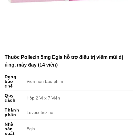
Thuốc Pollezin 5mg Egis hỗ trợ điều trị viêm mũi dị
ứng, mày đay (14 viên)
Dạng
bào
Viên nén bao phim
chế
Quy
Hộp 2 Vỉ x 7 Viên
cách
Thành
Levocetirizine
phần
Nhà
sản
Egis
xuất