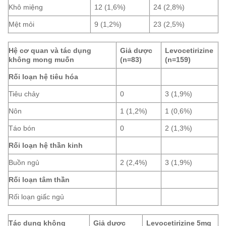
Khô miệng
12 (1,6%)
24 (2,8%)
Mệt mỏi
9 (1,2%)
23 (2,5%)
Hệ cơ quan và tác dụng
Giả dược
Levocetirizine
không mong muốn
(n=83)
(n=159)
Rối loạn hệ tiêu hóa
Tiêu chảy
0
3 (1,9%)
Nôn
1 (1,2%)
1 (0,6%)
Táo bón
0
2 (1,3%)
Rối loạn hệ thần kinh
Buồn ngủ
2 (2,4%)
3 (1,9%)
Rối loạn tâm thần
Rối loạn giấc ngủ
Tác dụng không
Giả dược
Levocetirizine 5mg