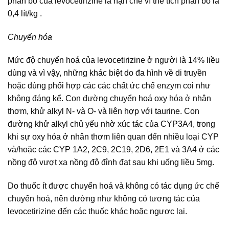
phân bố của levocetirizine là hạn chế vì thể tích phân bố là
0,4 lít/kg .
Chuyển hóa
Mức độ chuyển hoá của levocetirizine ở người là 14% liều
dùng và vì vậy, những khác biệt do đa hình về di truyền
hoặc dùng phối hợp các các chất ức chế enzym coi như
không đáng kể. Con đường chuyển hoá oxy hóa ở nhân
thơm, khử alkyl N- và O- và liên hợp với taurine. Con
đường khử alkyl chủ yếu nhờ xúc tác của CYP3A4, trong
khi sự oxy hóa ở nhân thơm liên quan đến nhiều loại CYP
và/hoặc các CYP 1A2, 2C9, 2C19, 2D6, 2E1 và 3A4 ở các
nồng độ vượt xa nồng độ đỉnh đạt sau khi uống liều 5mg.
Do thuốc ít được chuyển hoá và không có tác dụng ức chế
chuyển hoá, nên dường như không có tương tác của
levocetirizine đến các thuốc khác hoặc ngược lại.