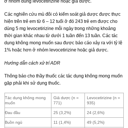
ở nhóm dùng levocetirizine hoặc giả dược.
Các nghiên cứu mù đôi có kiểm soát giả dược được thực
hiện trên trẻ em từ 6 – 12 tuổi ở đó 243 trẻ em được cho
dùng 5 mg levocetirizine mỗi ngày trong những khoảng
thời gian khác nhau từ dưới 1 tuần đến 13 tuần. Các tác
dụng không mong muốn sau được báo cáo xảy ra với tỷ lệ
1% hoặc hơn ở nhóm levocetirizine hoặc giả dược.
Hướng dẫn cách xử trí ADR
Thông báo cho thầy thuốc các tác dụng không mong muốn
gặp phải khi sử dụng thuốc.
Tác dụng không mong
Giả dược (n =
Levocetirizine (n =
muốn
771)
935)
Đau đầu
25 (3,2%)
24 (2,6%)
Buồn ngủ
11 (1,4%)
49 (5,2%)