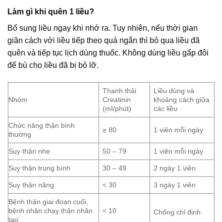
Làm gì khi quên 1 liều?
Bổ sung liều ngay khi nhớ ra. Tuy nhiên, nếu thời gian
giãn cách với liều tiếp theo quá ngắn thì bỏ qua liều đã
quên và tiếp tục lịch dùng thuốc. Không dùng liều gấp đôi
để bù cho liều đã bị bỏ lỡ.
Thanh thải
Liều dùng và
Nhóm
Creatinin
khoảng cách giữa
(mI/phút)
các liều
Chức năng thận bình
≥ 80
1 viên mỗi ngày
thường
Suy thận nhẹ
50 – 79
1 viên mỗi ngày
Suy thận trung bình
30 – 49
2 ngày 1 viên
Suy thận nặng
< 30
3 ngày 1 viên
Bệnh thận giai đoạn cuối,
bệnh nhân chạy thận nhân
< 10
Chống chỉ định
tạo