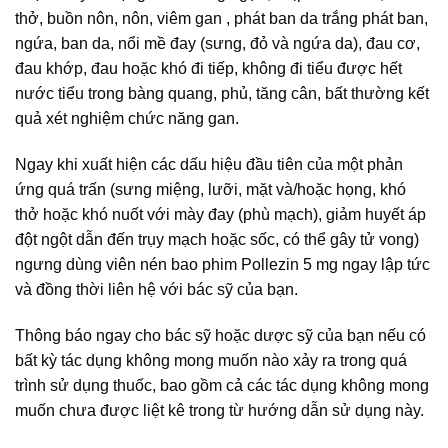
thở, buồn nôn, nôn, viêm gan , phát ban da trắng phát ban,
ngứa, ban da, nổi mề đay (sưng, đỏ và ngứa da), đau cơ,
đau khớp, đau hoặc khó đi tiếp, không đi tiểu được hết
nước tiểu trong bàng quang, phủ, tăng cân, bất thường kết
quả xét nghiệm chức năng gan.
Ngay khi xuất hiện các dấu hiệu đầu tiên của một phản
ứng quá trấn (sưng miệng, lưỡi, mặt và/hoặc họng, khó
thở hoặc khó nuốt với mày đay (phù mạch), giảm huyết áp
đột ngột dẫn đến trụy mạch hoặc sốc, có thể gây tử vong)
ngưng dùng viên nén bao phim Pollezin 5 mg ngay lập tức
và đồng thời liên hệ với bác sỹ của bạn.
Thông báo ngay cho bác sỹ hoặc dược sỹ của bạn nếu có
bất kỳ tác dụng không mong muốn nào xảy ra trong quá
trình sử dụng thuốc, bao gồm cả các tác dụng không mong
muốn chưa được liệt kê trong từ hướng dẫn sử dụng này.