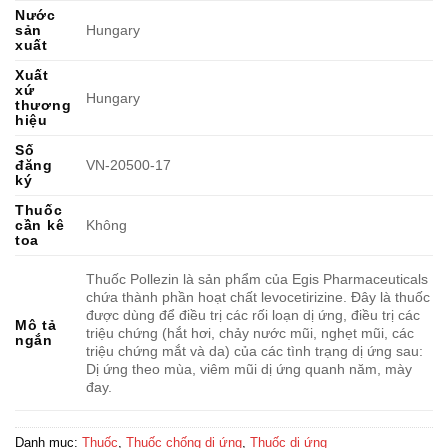
Nước
sản
Hungary
xuất
Xuất
xứ
Hungary
thương
hiệu
Số
đăng
VN-20500-17
ký
Thuốc
cần kê
Không
toa
Thuốc Pollezin là sản phẩm của Egis Pharmaceuticals
chứa thành phần hoạt chất levocetirizine. Đây là thuốc
được dùng để điều trị các rối loạn dị ứng, điều trị các
Mô tả
triệu chứng (hắt hơi, chảy nước mũi, nghẹt mũi, các
ngắn
triệu chứng mắt và da) của các tình trạng dị ứng sau:
Dị ứng theo mùa, viêm mũi dị ứng quanh năm, mày
đay.
Danh mục:
Thuốc
,
Thuốc chống dị ứng
,
Thuốc dị ứng