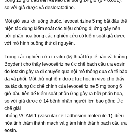
trong 12 giờ đầu tiên và kéo dài trong 24 giờ (p < 0,001),
so với giả dược và desloratadine.
Một giờ sau khi uống thuốc, levocetirizine 5 mg bắt đầu thể
hiện tác dụng kiểm soát các triệu chứng dị ứng gây nên
bởi phấn hoa trong các nghiên cứu có kiểm soát giả dược
với mô hình buồng thử dị nguyên.
Trong các nghiên cứu in vitro (kỹ thuật lớp tế bào và buồng
Boyden) cho thấy levocetirizine ức chế bạch cầu ưa eosin
do lotaxin gây ra di chuyển qua nội mô thông qua cả tế bào
da và phổi. Một thử nghiệm dược lực học in vivo cho thấy
ba tác dụng ức chế chính của levocetirizine 5 mg trong 6
giờ đầu tiên để kiểm soát phản ứng gây ra bởi phấn hoa,
so với giả dược ở 14 bệnh nhân người lớn bao gồm: Ức
chế giải
phóng VCAM-1 (vascular cell adhesion molecule-1), điều
hòa tính thấm thành mạch và giảm hình thành bạch cầu ưa
eosin.