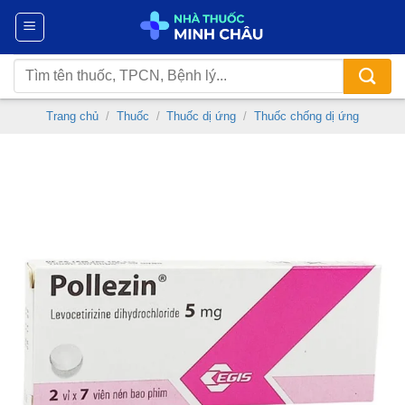
Chuyển
đến
nội
Tìm
dung
kiếm:
Trang chủ
/
Thuốc
/
Thuốc dị ứng
/
Thuốc chống dị ứng