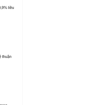
0,9% liều
lệ thuận