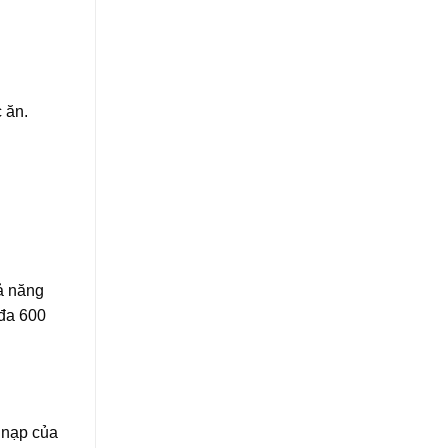
 ăn.
ả năng
 đa 600
 nạp của