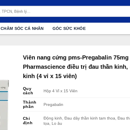
CHĂM SÓC CÁ NHÂN
GÓC SỨC KHỎE
Viên nang cứng pms-Pregabalin 75mg
Pharmascience điều trị đau thần kinh,
kinh (4 vỉ x 15 viên)
Quy
Hộp 4 Vỉ x 15 Viên
cách
Thành
Pregabalin
phần
Động kinh, Đau dây thần kinh tam thoa, Đau th
Chỉ
định
tọa, Lo âu