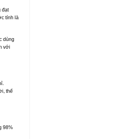
 đạt
c tính là
ợc dùng
n với
ỉ.
i, thể
ng 98%