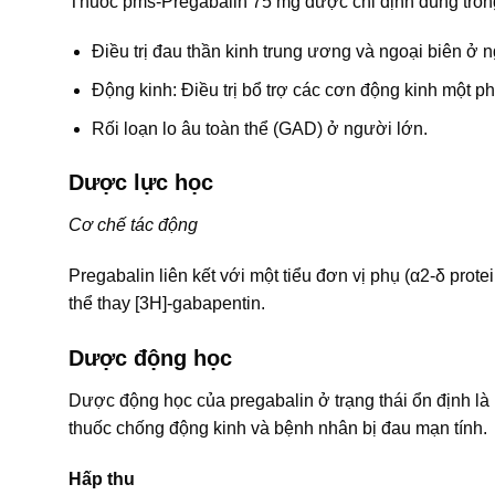
Thuốc pms-Pregabalin 75 mg được chỉ định dùng tron
Ðiều trị đau thần kinh trung ương và ngoại biên ở 
Động kinh: Điều trị bổ trợ các cơn động kinh một p
Rối loạn lo âu toàn thể (GAD) ở người lớn.
Dược lực học
Cơ chế tác động
Pregabalin liên kết với một tiểu đơn vị phụ (α2-δ prot
thể thay [3H]-gabapentin.
Dược động học
Dược động học của pregabalin ở trạng thái ổn định l
thuốc chống động kinh và bệnh nhân bị đau mạn tính.
Hấp thu