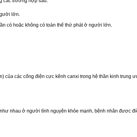
g các trường hợp sau:
người lớn.
hần có hoặc không có toàn thể thứ phát ở người lớn.
ein) của các cổng điện cực kênh canxi trong hệ thần kinh trung 
à như nhau ở người tình nguyện khỏe mạnh, bệnh nhân được điều