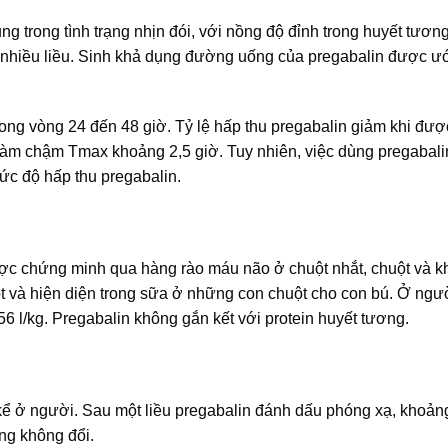
 trong tình trạng nhịn đói, với nồng độ đỉnh trong huyết tương
 nhiều liều. Sinh khả dụng đường uống của pregabalin được ướ
 trong vòng 24 đến 48 giờ. Tỷ lệ hấp thu pregabalin giảm khi đư
àm chậm Tmax khoảng 2,5 giờ. Tuy nhiên, việc dùng pregabali
c độ hấp thu pregabalin.
ợc chứng minh qua hàng rào máu não ở chuột nhắt, chuột và kh
 và hiện diện trong sữa ở những con chuột cho con bú. Ở ngườ
56 l/kg. Pregabalin không gắn kết với protein huyết tương.
 kể ở người. Sau một liều pregabalin đánh dấu phóng xạ, khoả
ạng không đổi.