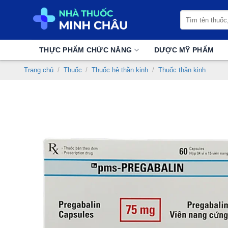
Chuyển
Tìm
đến
kiếm:
nội
dung
THỰC PHẨM CHỨC NĂNG
DƯỢC MỸ PHẨM
Trang chủ
/
Thuốc
/
Thuốc hệ thần kinh
/
Thuốc thần kinh