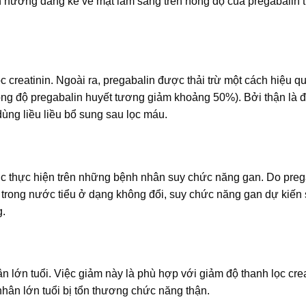
h hưởng đáng kể về mặt lâm sàng trên nồng độ của pregabalin 
c creatinin. Ngoài ra, pregabalin được thải trừ một cách hiệu q
ồng độ pregabalin huyết tương giảm khoảng 50%). Bởi thận là
dùng liều liều bổ sung sau lọc máu.
 thực hiện trên những bệnh nhân suy chức năng gan. Do preg
 trong nước tiểu ở dạng không đổi, suy chức năng gan dự kiến
g.
 lớn tuổi. Việc giảm này là phù hợp với giảm độ thanh lọc crea
nhân lớn tuổi bị tổn thương chức năng thận.