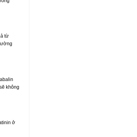
trong
uả từ
 đường
abalin
 sẽ không
tinin ở