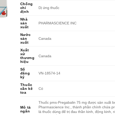
Chống
chỉ
Dị ứng thuốc
định
Nhà
sản
PHARMASCIENCE INC
xuất
Nước
sản
Canada
xuất
Xuất
xứ
Canada
thương
hiệu
Số
đăng
VN-18574-14
ký
Thuốc
cần kê
Có
toa
Thuốc pms-Pregabalin 75 mg được sản xuất bở
Pharmascience Inc., thành phần chính chứa pr
Mô tả
ngắn
là thuốc dùng để trị đau thần kinh, động kinh, rố