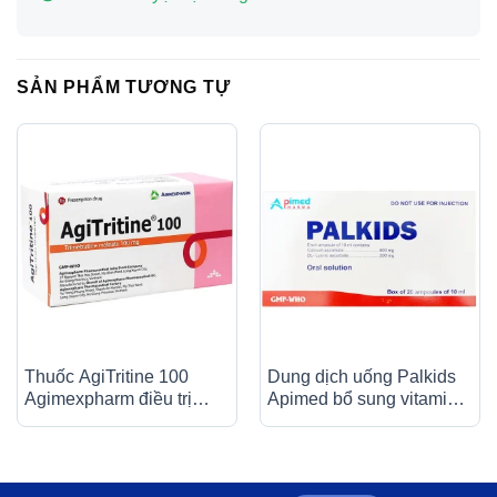
SẢN PHẨM TƯƠNG TỰ
Thuốc AgiTritine 100
Dung dịch uống Palkids
Agimexpharm điều trị
Apimed bổ sung vitamin,
chứng đau do rối loạn
canxi, điều trị suy nhược
chức năng của ống tiêu
cơ thể (20 ống x 10ml)
hóa và đường mật (10 vỉ
x 10 viên)