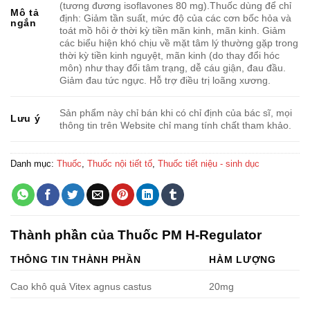
(tương đương isoflavones 80 mg).Thuốc dùng để chỉ
Mô tả
định: Giảm tần suất, mức độ của các cơn bốc hỏa và
ngắn
toát mồ hôi ở thời kỳ tiền mãn kinh, mãn kinh. Giảm
các biểu hiện khó chịu về mặt tâm lý thường gặp trong
thời kỳ tiền kinh nguyệt, mãn kinh (do thay đổi hóc
môn) như thay đổi tâm trạng, dễ cáu giận, đau đầu.
Giảm đau tức ngực. Hỗ trợ điều trị loãng xương.
Sản phẩm này chỉ bán khi có chỉ định của bác sĩ, mọi
Lưu ý
thông tin trên Website chỉ mang tính chất tham khảo.
Danh mục:
Thuốc
,
Thuốc nội tiết tố
,
Thuốc tiết niệu - sinh dục
Thành phần của Thuốc PM H-Regulator
THÔNG TIN THÀNH PHẦN
HÀM LƯỢNG
Cao khô quả Vitex agnus castus
20mg