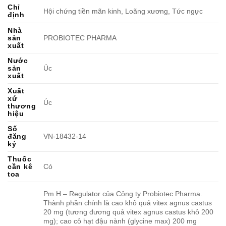
Chỉ
Hội chứng tiền mãn kinh, Loãng xương, Tức ngực
định
Nhà
sản
PROBIOTEC PHARMA
xuất
Nước
sản
Úc
xuất
Xuất
xứ
Úc
thương
hiệu
Số
đăng
VN-18432-14
ký
Thuốc
cần kê
Có
toa
Pm H – Regulator của Công ty Probiotec Pharma.
Thành phần chính là cao khô quả vitex agnus castus
20 mg (tương đương quả vitex agnus castus khô 200
mg); cao cô hạt đậu nành (glycine max) 200 mg