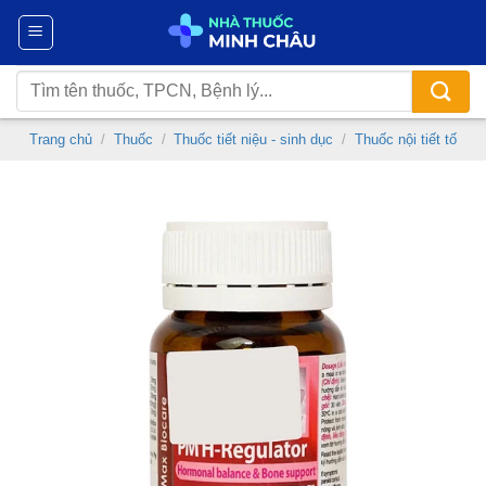
Chuyển
đến
nội
Tìm
dung
kiếm:
Trang chủ
/
Thuốc
/
Thuốc tiết niệu - sinh dục
/
Thuốc nội tiết tố