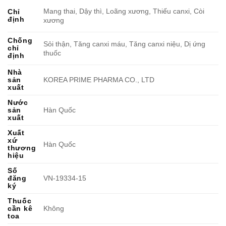
Mang thai, Dậy thì, Loãng xương, Thiếu canxi, Còi
Chỉ
định
xương
Chống
Sỏi thận, Tăng canxi máu, Tăng canxi niệu, Dị ứng
chỉ
thuốc
định
Nhà
sản
KOREA PRIME PHARMA CO., LTD
xuất
Nước
sản
Hàn Quốc
xuất
Xuất
xứ
Hàn Quốc
thương
hiệu
Số
đăng
VN-19334-15
ký
Thuốc
cần kê
Không
toa