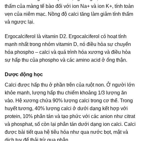
thấm của màng tế bào đối với ion Na+ và ion K+, tính toàn
vẹn của niêm mạc. Nồng độ calci tăng làm giảm tính thấm
và ngược lại.
Ergocalciferol là vitamin D2. Ergocalciferol có hoạt tính
mạnh nhất trong nhóm vitamin D, nó điều hòa sự chuyển
hóa phospho – calci và quá trình hóa xương và điều hòa
sự hấp thu của phospho và các amino acid ở ống thận.
Dược động học
Calci được hấp thu ở phần trên của ruột non. Ở người lớn
khỏe mạnh, lượng hấp thu chiếm khoảng 1/3 lượng ăn
vào. Hệ xương chứa 90% lượng calci trong cơ thể. Trong
huyết tương, 40% lượng calci ở dưới dạng kết hợp với
protein, 10% phân tán và tạo phức với các anion như citrat
và phosphat, số còn lại phân tán dưới dạng ion calci. Calci
được bài tiết qua hệ tiêu hóa như qua nước bọt, mật và
dịch tụy để thải trừ qua phân.