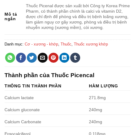
Thuốc Picenal được sản xuất bởi Công ty Korea Prime
Pharm, có thành phần chính là calci và vitamin D2,
Mô tả
được chỉ định để phòng và điều trị bệnh loãng xương,
ngắn
làm giảm nguy cơ gãy xương, phòng và điều trị bệnh
nhuyễn xương (xương mềm), còi xương.
Danh mục:
Cơ - xương - khớp
,
Thuốc
,
Thuốc xương khớp
Thành phần của Thuốc Picencal
THÔNG TIN THÀNH PHẦN
HÀM LƯỢNG
Calcium lactate
271.8mg
Calcium gluconate
240mg
Calcium Carbonate
240mg
Ergocalciferol
0.118mg