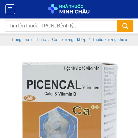
Chuyển
đến
nội
Tìm
dung
kiếm:
Trang chủ
/
Thuốc
/
Cơ - xương - khớp
/
Thuốc xương khớp