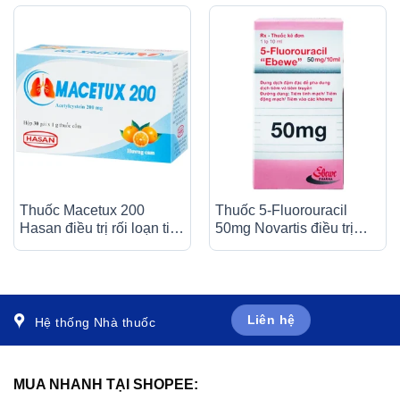
Thuốc Macetux 200
Thuốc 5-Fluorouracil
Hasan điều trị rối loạn tiết
50mg Novartis điều trị
dịch phế quản (30 gói x
giảm nhẹ trong nhiều loại
1g)
ung thư (10ml)
Liên hệ
Hệ thống Nhà thuốc
MUA NHANH TẠI SHOPEE: