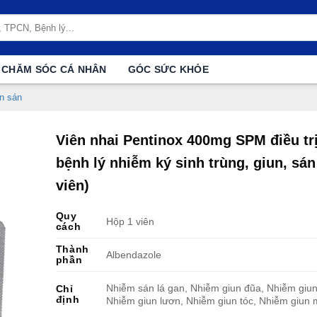
CHĂM SÓC CÁ NHÂN
GÓC SỨC KHỎE
un sán
Viên nhai Pentinox 400mg SPM điều tr
bệnh lý nhiễm ký sinh trùng, giun, sán
viên)
Quy
Hộp 1 viên
cách
Thành
Albendazole
phần
Nhiễm sán lá gan, Nhiễm giun đũa, Nhiễm giun
Chỉ
định
Nhiễm giun lươn, Nhiễm giun tóc, Nhiễm giun