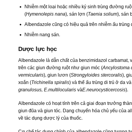
Nhiễm một loại hoặc nhiều ký sinh trùng đường ruột
(
Hymenolepis nana
), sán lợn (
Taenia solium
), sán 
Albendazole cũng có hiệu quả trên nhiễm ấu trùng d
Nhiễm nang sán.
Dược lực học
Albendazole là dẫn chất của benzimidazol carbamat, v
trên các giun đường ruột như giun móc (
Ancylostoma 
vermicularis
), giun lươn (
Strongyloides stercoralis
), gi
xoắn (
Trichinella spiralis
) và thể ấu trùng di trú ở da 
granulosus, E.multilocularis
và
E.neurocysticercosis
).
Albendazole có hoạt tính trên cả giai đoạn trưởng thà
giun đũa và giun tóc. Dạng chuyển hóa chủ yếu của alb
về tác dụng dược lý của thuốc.
Cơ chế tác dụng chính của albendazole cũng tương tự 