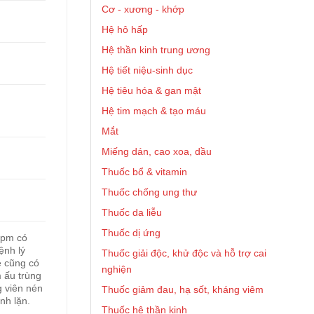
Cơ - xương - khớp
Hệ hô hấp
Hệ thần kinh trung ương
Hệ tiết niệu-sinh dục
Hệ tiêu hóa & gan mật
Hệ tim mạch & tạo máu
Mắt
Miếng dán, cao xoa, dầu
Thuốc bổ & vitamin
Thuốc chống ung thư
Thuốc da liễu
Thuốc dị ứng
Spm có
ệnh lý
Thuốc giải độc, khử độc và hỗ trợ cai
e cũng có
nghiện
m ấu trùng
 viên nén
Thuốc giảm đau, hạ sốt, kháng viêm
nh lặn.
Thuốc hệ thần kinh