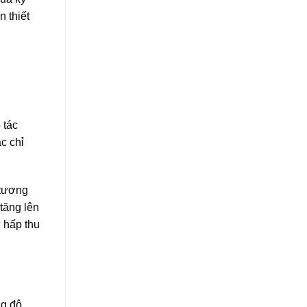
 thiết
 tác
c chỉ
 tương
tăng lên
ự hấp thu
ng độ