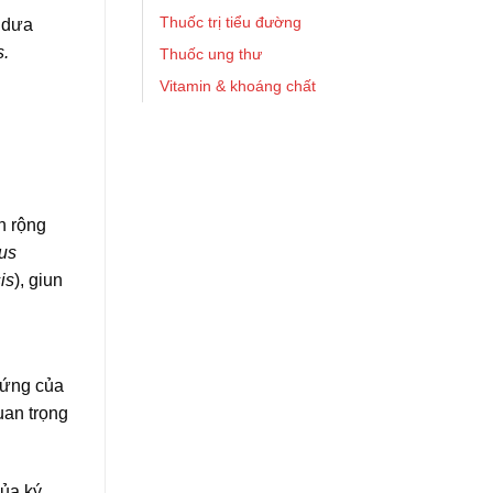
Thuốc trị tiểu đường
t dưa
s.
Thuốc ung thư
Vitamin & khoáng chất
h rộng
us
is
), giun
trứng của
uan trọng
của ký