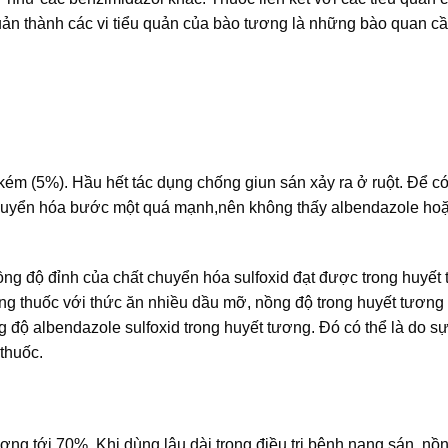
uản thành các vi tiểu quản của bào tương là những bào quan cần
kém (5%). Hầu hết tác dụng chống giun sán xảy ra ở ruột. Để có
 chuyển hóa bước một quá mạnh,nên không thấy albendazole hoặ
ng độ đỉnh của chất chuyển hóa sulfoxid đạt được trong huyết
ng thuốc với thức ăn nhiều dầu mỡ, nồng độ trong huyết tương 
g độ albendazole sulfoxid trong huyết tương. Đó có thể là do s
thuốc.
tương tới 70%. Khi dùng lâu dài trong điều trị bệnh nang sán, nồ