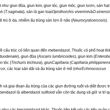
 như giun đũa, giun kim, giun tóc, giun móc, giun lươn, sán hạ
bò (
T.saginata
), sán lá gan loại
Opisthorchis viverrini
và
O.sinensi
i trú ở da, nhiễm ấu trùng sán lợn ở não (
Neurocysticercosis
).
ề cấu trúc có liên quan đến mebendazol. Thuốc có phổ hoạt tín
duodenale
), giun đũa (
Ascaris lumbricoides
), giun kim (
Enterobi
un tóc (
Trichuris trichiura
), giun
Capillaria
(
Capillaria philippinens
và cơ, các loại sán dãi và ấu trùng sán ở mô (như
Echinococcus
nh và giai đoạn ấu trùng của các giun đường ruột và diệt được 
endazol là albendazol sulfoxid vẫn còn tác dụng và giữ vị trí q
như các benzimidazol khác. Thuốc liên kết với các tiểu quản 