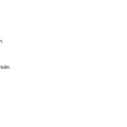
n.
 tuần.