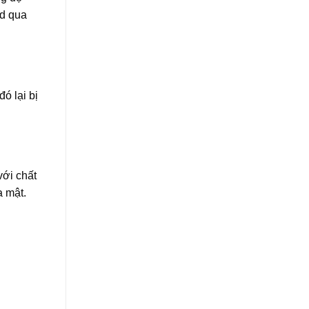
id qua
ó lại bị
với chất
a mật.