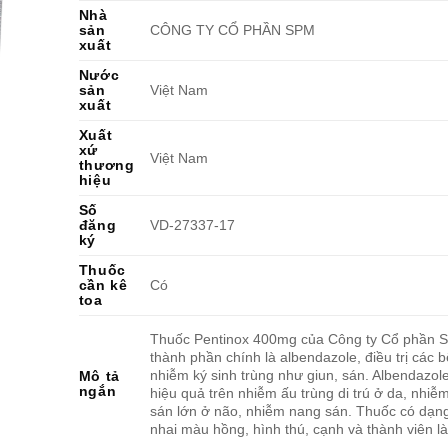
Nhà
sản
CÔNG TY CỔ PHẦN SPM
xuất
Nước
sản
Việt Nam
xuất
Xuất
xứ
Việt Nam
thương
hiệu
Số
đăng
VD-27337-17
ký
Thuốc
cần kê
Có
toa
Thuốc Pentinox 400mg của Công ty Cổ phần 
thành phần chính là albendazole, điều trị các b
nhiễm ký sinh trùng như giun, sán. Albendazol
Mô tả
ngắn
hiệu quả trên nhiễm ấu trùng di trú ở da, nhiễ
sán lớn ở não, nhiễm nang sán. Thuốc có dạng
nhai màu hồng, hình thú, cạnh và thành viên là