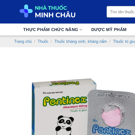
Chuyển
Tìm
đến
kiếm:
nội
dung
THỰC PHẨM CHỨC NĂNG
DƯỢC MỸ PHẨM
Trang chủ
/
Thuốc
/
Thuốc kháng sinh, kháng nấm
/
Thuốc trị gi