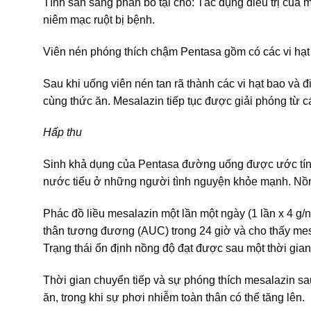
Tính sẵn sàng phân bố tại chỗ: Tác dụng điều trị của m
niêm mạc ruột bị bệnh.
Viên nén phóng thích chậm Pentasa gồm có các vi hạt
Sau khi uống viên nén tan rã thành các vi hạt bao và đ
cùng thức ăn. Mesalazin tiếp tục được giải phóng từ cá
Hấp thu
Sinh khả dụng của Pentasa đường uống được ước tính
nước tiểu ở những người tình nguyện khỏe mạnh. Nồng
Phác đồ liều mesalazin một lần một ngày (1 lần x 4 g/n
thân tương đương (AUC) trong 24 giờ và cho thấy mesal
Trạng thái ổn định nồng độ đạt được sau một thời gian 
Thời gian chuyển tiếp và sự phóng thích mesalazin s
ăn, trong khi sự phơi nhiễm toàn thân có thể tăng lên.