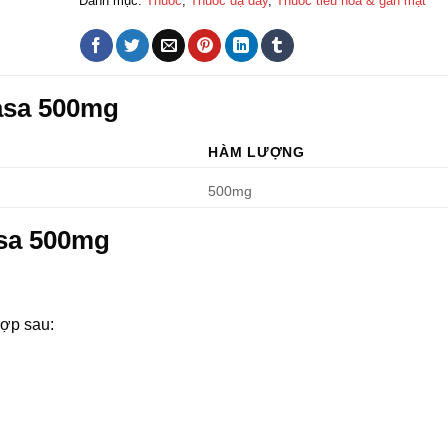
Danh mục:
Thuốc
,
Thuốc dạ dày
,
Thuốc tiêu hoá & gan mật
asa 500mg
HÀM LƯỢNG
500mg
asa 500mg
hợp sau: