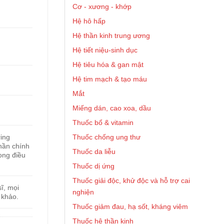
Cơ - xương - khớp
Hệ hô hấp
Hệ thần kinh trung ương
Hệ tiết niệu-sinh dục
Hệ tiêu hóa & gan mật
Hệ tim mạch & tạo máu
Mắt
Miếng dán, cao xoa, dầu
Thuốc bổ & vitamin
Thuốc chống ung thư
ing
phần chính
Thuốc da liễu
ong điều
Thuốc dị ứng
Thuốc giải độc, khử độc và hỗ trợ cai
ĩ, mọi
nghiện
 khảo.
Thuốc giảm đau, hạ sốt, kháng viêm
Thuốc hệ thần kinh