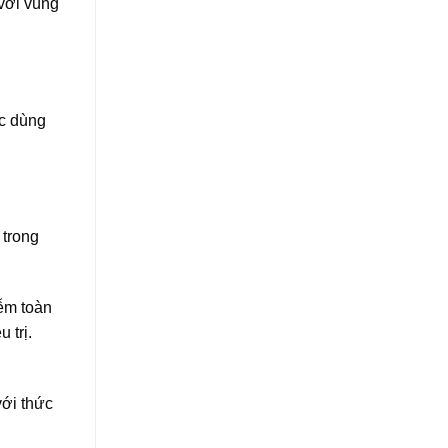
 với vùng
ệc dùng
 trong
iễm toàn
 trị.
với thức