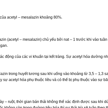
 của acetyl – mesalazin khoảng 80%.
in (acetyl – mesalazin) chủ yếu bởi nat – 1 trước khi vào tuầ
 gan.
ác động của các vi khuẩn tại kết tràng. Sự acetyl hóa dường n
azin trong huyết tương sau khi uống vào khoảng từ 3,5 – 1,3 sa
y sự acetyl hóa phụ thuộc liều và có thể bị phụ thuộc vào sự b
y – ruột, thời gian bán thải không thể xác định được sau khi d
 không còn trong đường tiêu hóa thì sự thải trừ sẽ tuân theo t