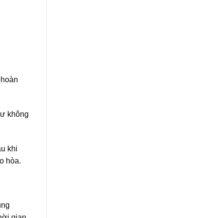
n hoàn
hư không
u khi
ão hòa.
ùng
hời gian