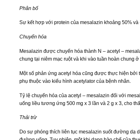
Phân bố
Sự kết hợp với protein của mesalazin khoảng 50% và
Chuyển hóa
Mesalazin được chuyển hóa thành N – acetyl – mesalaz
chung tại niêm mạc ruột và khi vào tuần hoàn chung ở
Một số phản ứng acetyl hóa cũng được thực hiện bởi t
phụ thuộc vào kiểu hình acetylator của bệnh nhân.
Tỷ lệ chuyển hóa của acetyl – mesalazin đối với mesal
uống liều tương ứng 500 mg x 3 lần và 2 g x 3, cho thấ
Thải trừ
Do sự phóng thích liên tục mesalazin suốt đường dạ dà
đường uống. Tuy nhiên, một khi dạng bào chế của thuốc