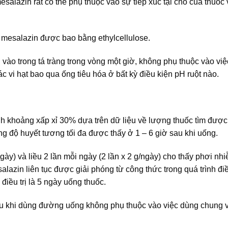
esalazin rất có thể phụ thuộc vào sự tiếp xúc tại chỗ của thuốc
 mesalazin được bao bằng ethylcellulose.
i vào trong tá tràng trong vòng một giờ, không phụ thuộc vào vi
c vi hạt bao qua ống tiêu hóa ở bất kỳ điều kiện pH ruột nào.
 khoảng xấp xỉ 30% dựa trên dữ liệu về lượng thuốc tìm được
 độ huyết tương tối đa được thấy ở 1 – 6 giờ sau khi uống.
gày) và liều 2 lần mỗi ngày (2 lần x 2 g/ngày) cho thấy phơi nh
azin liên tục được giải phóng từ công thức trong quá trình điều
điều trị là 5 ngày uống thuốc.
au khi dùng đường uống không phụ thuộc vào việc dùng chung 