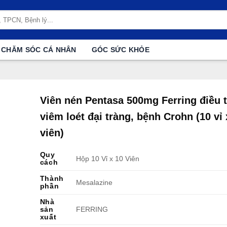
CHĂM SÓC CÁ NHÂN
GÓC SỨC KHỎE
Viên nén Pentasa 500mg Ferring điều t
viêm loét đại tràng, bệnh Crohn (10 vỉ 
viên)
Quy
Hộp 10 Vỉ x 10 Viên
cách
Thành
Mesalazine
phần
Nhà
sản
FERRING
xuất