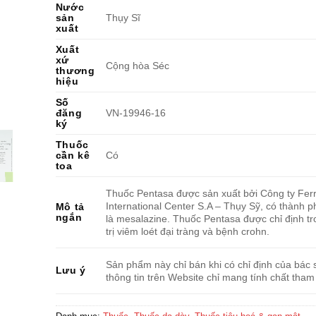
Nước
sản
Thụy Sĩ
xuất
Xuất
xứ
Cộng hòa Séc
thương
hiệu
Số
đăng
VN-19946-16
ký
Thuốc
cần kê
Có
toa
Thuốc Pentasa được sản xuất bởi Công ty Ferr
International Center S.A – Thụy Sỹ, có thành 
Mô tả
ngắn
là mesalazine. Thuốc Pentasa được chỉ định tr
trị viêm loét đại tràng và bệnh crohn.
Sản phẩm này chỉ bán khi có chỉ định của bác s
Lưu ý
thông tin trên Website chỉ mang tính chất tham