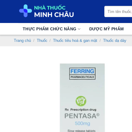
Chuyển
Tìm
đến
kiếm:
nội
dung
THỰC PHẨM CHỨC NĂNG
DƯỢC MỸ PHẨM
Trang chủ
/
Thuốc
/
Thuốc tiêu hoá & gan mật
/
Thuốc dạ dày