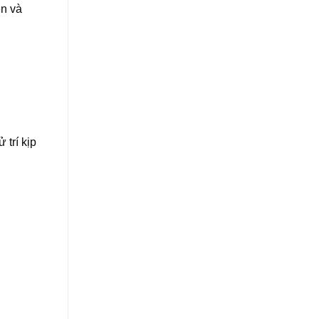
ên và
trí kịp