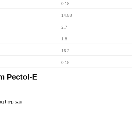
0.18
14.58
2.7
1.8
16.2
0.18
em Pectol-E
ng hợp sau: