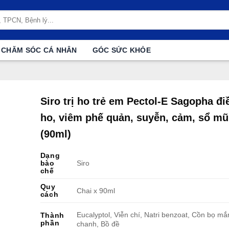
CHĂM SÓC CÁ NHÂN
GÓC SỨC KHỎE
Siro trị ho trẻ em Pectol-E Sagopha điề
ho, viêm phế quản, suyễn, cảm, sổ mũ
(90ml)
Dạng
bào
Siro
chế
Quy
Chai x 90ml
cách
Eucalyptol, Viễn chí, Natri benzoat, Cồn bọ m
Thành
phần
chanh, Bồ đề