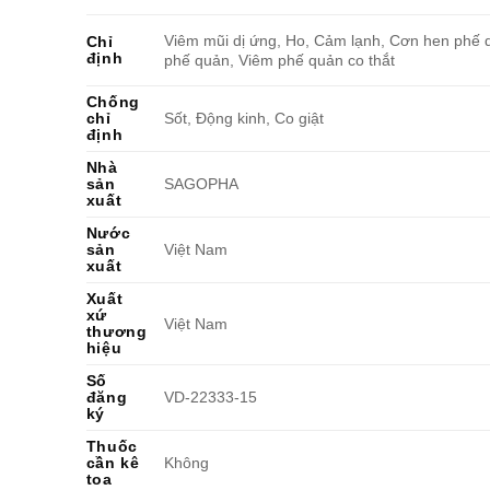
Viêm mũi dị ứng, Ho, Cảm lạnh, Cơn hen phế 
Chỉ
định
phế quản, Viêm phế quản co thắt
Chống
chỉ
Sốt, Động kinh, Co giật
định
Nhà
sản
SAGOPHA
xuất
Nước
sản
Việt Nam
xuất
Xuất
xứ
Việt Nam
thương
hiệu
Số
đăng
VD-22333-15
ký
Thuốc
cần kê
Không
toa