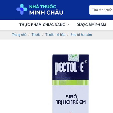
Chuyển
Tìm
đến
kiếm:
nội
dung
THỰC PHẨM CHỨC NĂNG
DƯỢC MỸ PHẨM
Trang chủ
/
Thuốc
/
Thuốc hô hấp
/
Siro trị ho cảm