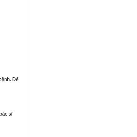
 bệnh. Để
bác sĩ