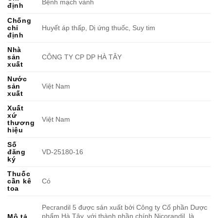
Bệnh mạch vành
định
Chống
chỉ
Huyết áp thấp, Dị ứng thuốc, Suy tim
định
Nhà
sản
CÔNG TY CP DP HÀ TÂY
xuất
Nước
sản
Việt Nam
xuất
Xuất
xứ
Việt Nam
thương
hiệu
Số
đăng
VD-25180-16
ký
Thuốc
cần kê
Có
toa
Pecrandil 5 được sản xuất bởi Công ty Cổ phần Dược
phẩm Hà Tây, với thành phần chính Nicorandil, là
Mô tả