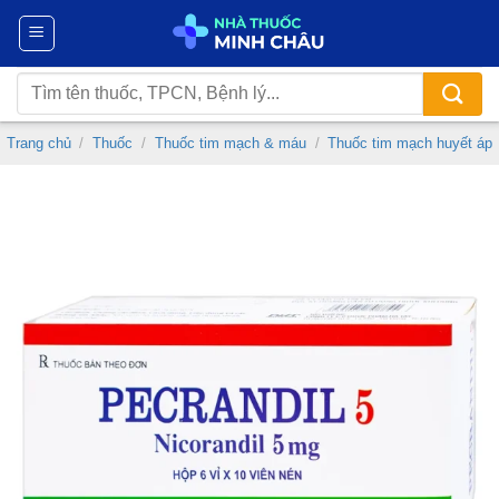
Chuyển
đến
nội
Tìm
dung
kiếm:
Trang chủ
/
Thuốc
/
Thuốc tim mạch & máu
/
Thuốc tim mạch huyết áp