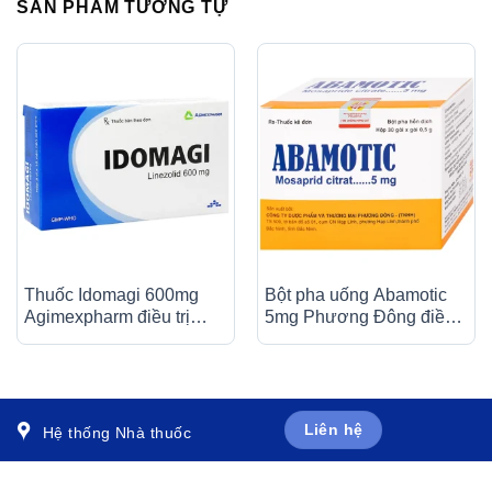
SẢN PHẨM TƯƠNG TỰ
Thuốc Idomagi 600mg
Bột pha uống Abamotic
Agimexpharm điều trị
5mg Phương Đông điều
nhiễm trùng do
trị các triệu chứng tiêu
Enterococcus faecum (3
hóa, viêm dạ dày (30 gói
vỉ x 10 viên)
x 0,5g)
Liên hệ
Hệ thống Nhà thuốc