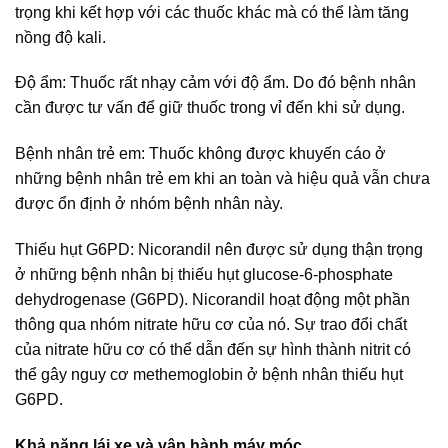
trọng khi kết hợp với các thuốc khác mà có thể làm tăng
nồng độ kali.
Độ ẩm: Thuốc rất nhạy cảm với độ ẩm. Do đó bệnh nhân
cần được tư vấn để giữ thuốc trong vỉ đến khi sử dụng.
Bệnh nhân trẻ em: Thuốc không được khuyến cáo ở
những bệnh nhân trẻ em khi an toàn và hiệu quả vẫn chưa
được ổn định ở nhóm bệnh nhân này.
Thiếu hụt G6PD: Nicorandil nên được sử dụng thận trọng
ở những bệnh nhân bị thiếu hụt glucose-6-phosphate
dehydrogenase (G6PD). Nicorandil hoạt động một phần
thông qua nhóm nitrate hữu cơ của nó. Sự trao đổi chất
của nitrate hữu cơ có thể dẫn đến sự hình thành nitrit có
thể gây nguy cơ methemoglobin ở bệnh nhân thiếu hụt
G6PD.
Khả năng lái xe và vận hành máy móc