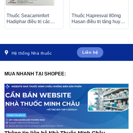
Thuốc Seacaminfort
Thuốc Hapresval 80mg
Hadiphar điều trị các
Hasan điều trị tăng huyết
bệnh lý thần kinh ngoại
áp nguyên phát (10 vỉ x
biên (10 vỉ x 10 viên)
10 viên)
Liên hệ
Hệ thống Nhà thuốc
MUA NHANH TẠI SHOPEE:
Thông tin liên hệ Nhà Thuốc Minh Châu