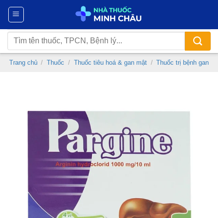
Chuyển
đến
nội
Tìm
dung
kiếm:
Trang chủ
/
Thuốc
/
Thuốc tiêu hoá & gan mật
/
Thuốc trị bệnh gan