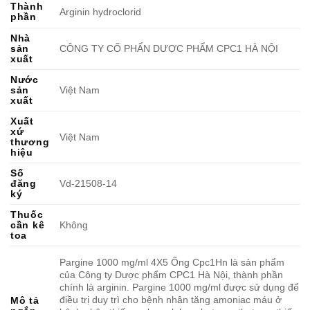
Thành
Arginin hydroclorid
phần
Nhà
sản
CÔNG TY CỐ PHẨN DƯỢC PHẨM CPC1 HÀ NỘI
xuất
Nước
sản
Việt Nam
xuất
Xuất
xứ
Việt Nam
thương
hiệu
Số
đăng
Vd-21508-14
ký
Thuốc
cần kê
Không
toa
Pargine 1000 mg/ml 4X5 Ống Cpc1Hn là sản phẩm
của Công ty Dược phẩm CPC1 Hà Nội, thành phần
chính là arginin. Pargine 1000 mg/ml được sử dụng để
điều trị duy trì cho bệnh nhân tăng amoniac máu ở
Mô tả