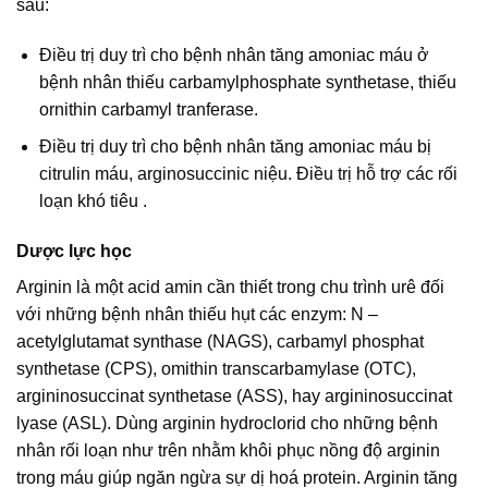
sau:
Điều trị duy trì cho bệnh nhân tăng amoniac máu ở
bệnh nhân thiếu carbamylphosphate synthetase, thiếu
ornithin carbamyl tranferase.
Điều trị duy trì cho bệnh nhân tăng amoniac máu bị
citrulin máu, arginosuccinic niệu. Điều trị hỗ trợ các rối
loạn khó tiêu .
Dược lực học
Arginin là một acid amin cần thiết trong chu trình urê đối
với những bệnh nhân thiếu hụt các enzym: N –
acetylglutamat synthase (NAGS), carbamyl phosphat
synthetase (CPS), omithin transcarbamylase (OTC),
argininosuccinat synthetase (ASS), hay argininosuccinat
lyase (ASL). Dùng arginin hydroclorid cho những bệnh
nhân rối loạn như trên nhằm khôi phục nồng độ arginin
trong máu giúp ngăn ngừa sự dị hoá protein. Arginin tăng