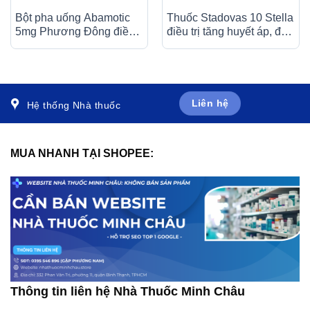
Bột pha uống Abamotic
Thuốc Stadovas 10 Stella
5mg Phương Đông điều
điều trị tăng huyết áp, đau
trị các triệu chứng tiêu
thắt ngực ổn định mạn
hóa, viêm dạ dày (30 gói
tính (3 vỉ x 10 viên)
x 0,5g)
Liên hệ
Hệ thống Nhà thuốc
MUA NHANH TẠI SHOPEE:
Thông tin liên hệ Nhà Thuốc Minh Châu