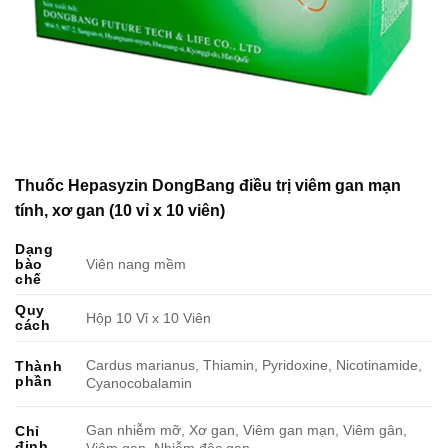
Thuốc Hepasyzin DongBang điều trị viêm gan mạn
tính, xơ gan (10 vỉ x 10 viên)
Dạng
bào
Viên nang mềm
chế
Quy
Hộp 10 Vỉ x 10 Viên
cách
Cardus marianus, Thiamin, Pyridoxine, Nicotinamide,
Thành
phần
Cyanocobalamin
Gan nhiễm mỡ, Xơ gan, Viêm gan mạn, Viêm gân,
Chỉ
định
Viêm gan, Nhiễm độc gan