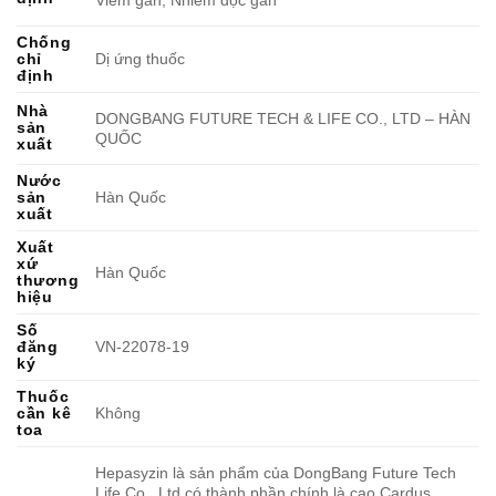
Chống
chỉ
Dị ứng thuốc
định
Nhà
DONGBANG FUTURE TECH & LIFE CO., LTD – HÀN
sản
QUỐC
xuất
Nước
sản
Hàn Quốc
xuất
Xuất
xứ
Hàn Quốc
thương
hiệu
Số
đăng
VN-22078-19
ký
Thuốc
cần kê
Không
toa
Hepasyzin là sản phẩm của DongBang Future Tech
Life Co., Ltd có thành phần chính là cao Cardus