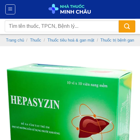
Chuyển
đến
nội
Tìm
dung
kiếm:
Trang chủ
/
Thuốc
/
Thuốc tiêu hoá & gan mật
/
Thuốc trị bệnh gan