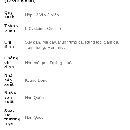
(12 vỉ x 5 viên)
Quy
Hộp 12 Vỉ x 5 Viên
cách
Thành
L-Cysteine, Choline
phần
Suy gan, Mề đay, Mụn trứng cá, Rụng tóc, Sạm da,
Chỉ
định
Tàn nhang, Mụn nhọt
Chống
chỉ
Hôn mê gan, Dị ứng thuốc
định
Nhà
sản
Kyung Dong
xuất
Nước
sản
Hàn Quốc
xuất
Xuất
xứ
Hàn Quốc
thương
hiệu