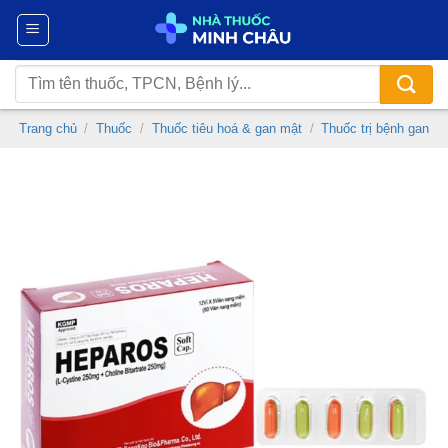
Chuyển
đến
nội
Tìm
dung
kiếm:
Trang chủ
/
Thuốc
/
Thuốc tiêu hoá & gan mật
/
Thuốc trị bệnh gan