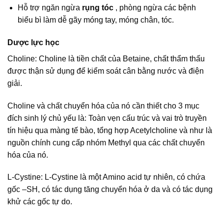
Hỗ trợ ngăn ngừa
rụng tóc
, phòng ngừa các bệnh
biểu bì làm dễ gãy móng tay, móng chân, tóc.
Dược lực học
Choline: Choline là tiền chất của Betaine, chất thẩm thấu
được thận sử dụng để kiểm soát cân bằng nước và điện
giải.
Choline và chất chuyển hóa của nó cần thiết cho 3 mục
đích sinh lý chủ yếu là: Toàn vẹn cấu trúc và vai trò truyền
tín hiệu qua màng tế bào, tổng hợp Acetylcholine và như là
nguồn chính cung cấp nhóm Methyl qua các chất chuyển
hóa của nó.
L-Cystine: L-Cystine là một Amino acid tự nhiên, có chứa
gốc –SH, có tác dụng tăng chuyển hóa ở da và có tác dụng
khử các gốc tự do.