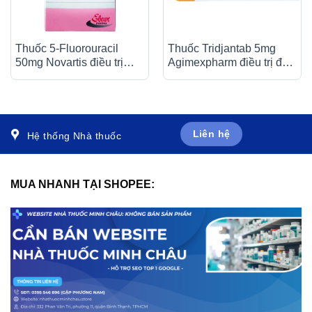
Thuốc 5-Fluorouracil
Thuốc Tridjantab 5mg
50mg Novartis điều trị
Agimexpharm điều trị đái
giảm nhẹ trong nhiều loại
tháo đường típ 2 (3 vỉ x
ung thư (10ml)
10 viên)
Liên hệ
Hệ thống Nhà thuốc
MUA NHANH TẠI SHOPEE: