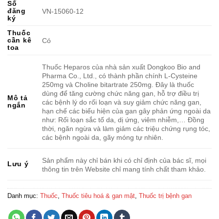
Số
đăng
VN-15060-12
ký
Thuốc
cần kê
Có
toa
Thuốc Heparos của nhà sản xuất Dongkoo Bio and
Pharma Co., Ltd., có thành phần chính L-Cysteine
250mg và Choline bitartrate 250mg. Đây là thuốc
dùng để tăng cường chức năng gan, hỗ trợ điều trị
Mô tả
các bệnh lý do rối loạn và suy giảm chức năng gan,
ngắn
hạn chế các biểu hiện của gan gây phản ứng ngoài da
như: Rối loạn sắc tố da, dị ứng, viêm nhiễm,… Đồng
thời, ngăn ngừa và làm giảm các triệu chứng rụng tóc,
các bệnh ngoài da, gãy móng tự nhiên.
Sản phẩm này chỉ bán khi có chỉ định của bác sĩ, mọi
Lưu ý
thông tin trên Website chỉ mang tính chất tham khảo.
Danh mục:
Thuốc
,
Thuốc tiêu hoá & gan mật
,
Thuốc trị bệnh gan