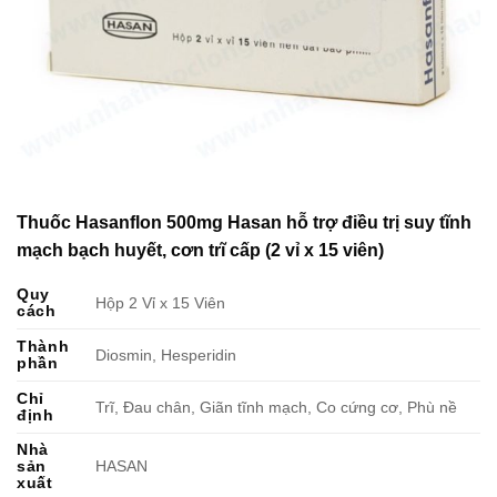
Thuốc Hasanflon 500mg Hasan hỗ trợ điều trị suy tĩnh
mạch bạch huyết, cơn trĩ cấp (2 vỉ x 15 viên)
Quy
Hộp 2 Vỉ x 15 Viên
cách
Thành
Diosmin, Hesperidin
phần
Chỉ
Trĩ, Đau chân, Giãn tĩnh mạch, Co cứng cơ, Phù nề
định
Nhà
sản
HASAN
xuất