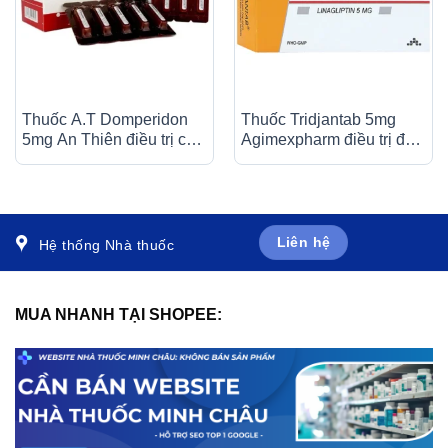
Thuốc A.T Domperidon
Thuốc Tridjantab 5mg
5mg An Thiên điều trị các
Agimexpharm điều trị đái
trường hợp buồn nôn và
tháo đường típ 2 (3 vỉ x
nôn (30 ống)
10 viên)
Liên hệ
Hệ thống Nhà thuốc
MUA NHANH TẠI SHOPEE: