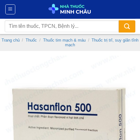
Chuyển
đến
nội
Tìm
dung
kiếm:
Trang chủ
/
Thuốc
/
Thuốc tim mạch & máu
/
Thuốc trị trĩ, suy giãn tĩnh
mạch