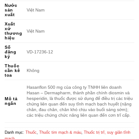
Nước
sản
Việt Nam
xuất
Xuất
xứ
Việt Nam
thương
hiệu
Số
đăng
VD-17236-12
ký
Thuốc
cần kê
Không
toa
Hasanflon 500 mg của công ty TNHH liên doanh
Hasan – Dermapharm, thành phần chính diosmin và
hesperidin, là thuốc được sử dụng để điều trị các triệu
Mô tả
ngắn
chứng liên quan đến suy tĩnh mạch bạch huyết (nặng
chân, đau chân, chân khó chịu vào buổi sáng sớm);
các triệu chứng chức năng liên quan đến cơn trĩ cấp.
Danh mục:
Thuốc
,
Thuốc tim mạch & máu
,
Thuốc trị trĩ, suy giãn tĩnh
mạch