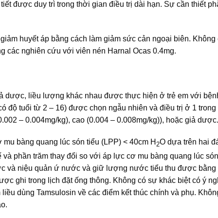
iết được duy trì trong thời gian điều trị dài hạn. Sự cần thiết ph
m giảm huyết áp bằng cách làm giảm sức cản ngoại biên. Không
ong các nghiên cứu với viên nén Harnal Ocas 0.4mg.
iả dược, liều lượng khác nhau được thực hiện ở trẻ em với bệ
ó độ tuổi từ 2 – 16) được chọn ngẫu nhiên và điều trị ở 1 tron
(0.002 – 0.004mg/kg), cao (0.004 – 0.008mg/kg)), hoặc giả dược
cơ mu bàng quang lúc són tiểu (LPP) < 40cm H
O dựa trên hai đ
2
ế và phần trăm thay đổi so với áp lực cơ mu bàng quang lúc són
ước và niệu quản ứ nước và giữ lượng nước tiểu thu được bằng
ược ghi trong lịch đặt ống thông. Không có sự khác biệt có ý ng
liều dùng Tamsulosin về các điểm kết thúc chính và phụ. Khôn
ào.