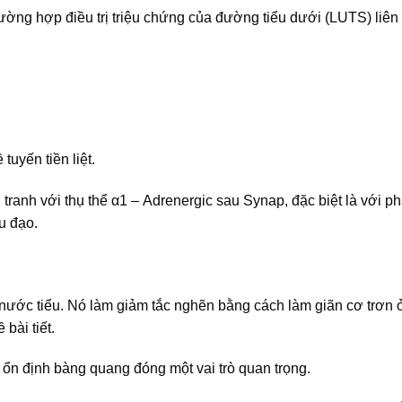
ường hợp điều trị triệu chứng của đường tiểu dưới (LUTS) liên
uyến tiền liệt.
tranh với thụ thể α1 – Adrenergic sau Synap, đặc biệt là với 
u đạo.
 nước tiểu. Nó làm giảm tắc nghẽn bằng cách làm giãn cơ trơn 
 bài tiết.
t ổn định bàng quang đóng một vai trò quan trọng.