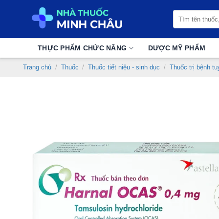
Chuyển
Tìm
đến
kiếm:
nội
dung
THỰC PHẨM CHỨC NĂNG
DƯỢC MỸ PHẨM
Trang chủ
/
Thuốc
/
Thuốc tiết niệu - sinh dục
/
Thuốc trị bệnh tuy