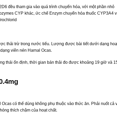
D6 đều tham gia vào quá trình chuyển hóa, với một phần nhỏ
 Isozymes CYP khác, ức chế Enzym chuyển hóa thuốc CYP3A4 
rochlorid
c thải trừ trong nước tiểu. Lượng được bài tiết dưới dạng hoạ
 dạng viên nén Harnal Ocas.
ng thái ổn định, thời gian bán thải đo được khoảng 19 giờ và 1
 0.4mg
cas có thể dùng không phụ thuộc vào thức ăn. Phải nuốt cả v
hóng thích chậm của hoạt chất.