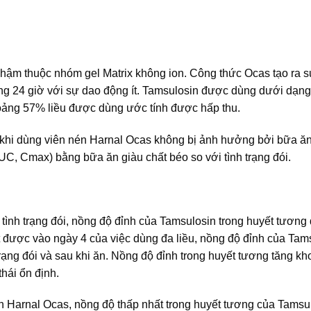
chậm thuộc nhóm gel Matrix không ion. Công thức Ocas tạo ra 
ong 24 giờ với sự dao động ít. Tamsulosin được dùng dưới dạng
khoảng 57% liều được dùng ước tính được hấp thu.
khi dùng viên nén Harnal Ocas không bị ảnh hưởng bởi bữa ăn 
, Cmax) bằng bữa ăn giàu chất béo so với tình trạng đói.
 tình trạng đói, nồng độ đỉnh của Tamsulosin trong huyết tương
đạt được vào ngày 4 của việc dùng đa liều, nồng độ đỉnh của Tam
trạng đói và sau khi ăn. Nồng độ đỉnh trong huyết tương tăng k
thái ổn định.
n Harnal Ocas, nồng độ thấp nhất trong huyết tương của Tamsu