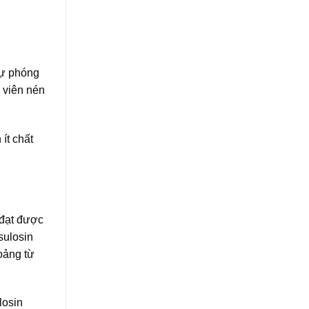
sự phóng
 viên nén
ít chất
 đạt được
sulosin
hoảng từ
losin