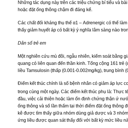
Những tác dụng này trên các triệu chứng bí tiểu và bài t
hoặc đặt ống thông chậm đi đáng kể.
Các chất đối kháng thụ thể α1 – Adrenergic có thể là
thấy giảm huyết áp có bất kỳ ý nghĩa lâm sàng nào tr
Dân số trẻ em
Một nghiên cứu mù đôi, ngẫu nhiên, kiểm soát bằng g
quang có liên quan đến thần kinh. Tổng cộng 161 trẻ (c
liều Tamsulosin (thấp (0.001-0.002mg/kg), trung bình 
Điểm kết thúc chính là số bệnh nhân có giảm áp lực 
trong cùng một ngày. Các điểm kết thúc phụ là: Thực t
đầu, việc cải thiện hoặc làm ổn định chứng thận ứ n
ống thông và số lần thấm tại thời điểm đặt ống thông đ
kê được tìm thấy giữa nhóm dùng giả dược và 3 nhóm 
ứng liều được quan sát thấy đối với bất kỳ mức liều n