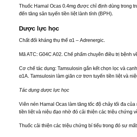
Thuốc Harnal Ocas 0.4mg được chỉ định dùng trong tr
đến tăng sản tuyến tiền liệt lành tính (BPH).
Dược lực học
Chất đối kháng thụ thể α1 – Adrenergic.
Mã ATC: G04C A02. Chế phẩm chuyên điều trị bệnh về t
Cơ chế tác dụng: Tamsulosin gắn kết chọn lọc và cạnh 
α1A. Tamsulosin làm giãn cơ trơn tuyến tiền liệt và niệ
Tác dụng dược lực học
Viên nén Harnal Ocas làm tăng tốc độ chảy tối đa của
tiền liệt và niệu đạo nhờ đó cải thiện các triệu chứng về
Thuốc cải thiện các triệu chứng bí tiểu trong đó sự mấ