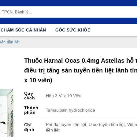
CHĂM SÓC CÁ NHÂN
GÓC SỨC KHỎE
ến tiền liệt
Thuốc Harnal Ocas 0.4mg Astellas hỗ 
điều trị tăng sản tuyến tiền liệt lành tín
x 10 viên)
Quy
Hộp 3 Vỉ x 10 Viên
cách
Thành
Tamsulosin hydrochloride
phần
Phì đại tuyến tiền liệt, U xơ tuyến tiền liệt, Viê
Chỉ
định
tiền liệt