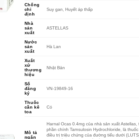
Chống
chỉ
Suy gan, Huyết áp thấp
định
Nhà
sản
ASTELLAS
xuất
Nước
sản
Hà Lan
xuất
Xuất
xứ
Nhật Bản
thương
hiệu
Số
đăng
VN-19849-16
ký
Thuốc
cần kê
Có
toa
Harnal Ocas 0.4mg của nhà sản xuất Astellas,
phần chính Tamsulosin Hydrochloride, là thuố
Mô tả
điều trị triệu chứng của đường tiểu dưới (LUTS)
ngắn