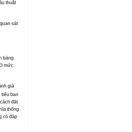
ẫu thuật
 quan sát
nh bàng
g 3 mức
.
ánh giá
 tiểu ban
 cách đặt
hĩa thống
g có đáp