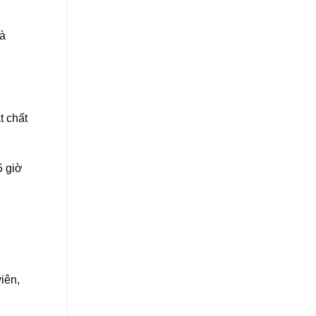
và
t chất
5 giờ
iên,