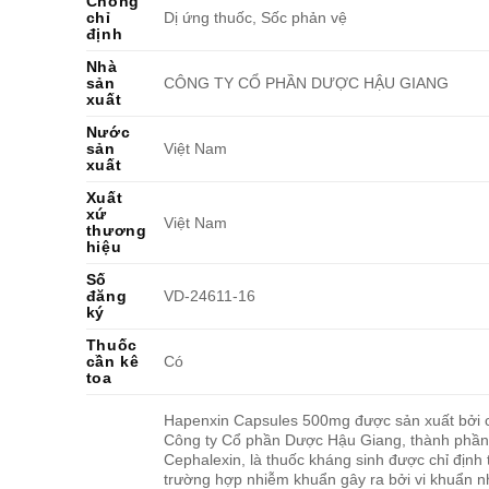
Chống
chỉ
Dị ứng thuốc, Sốc phản vệ
định
Nhà
sản
CÔNG TY CỔ PHẦN DƯỢC HẬU GIANG
xuất
Nước
sản
Việt Nam
xuất
Xuất
xứ
Việt Nam
thương
hiệu
Số
đăng
VD-24611-16
ký
Thuốc
cần kê
Có
toa
Hapenxin Capsules 500mg được sản xuất bởi 
Công ty Cổ phần Dược Hậu Giang, thành phần 
Cephalexin, là thuốc kháng sinh được chỉ định 
trường hợp nhiễm khuẩn gây ra bởi vi khuẩn 