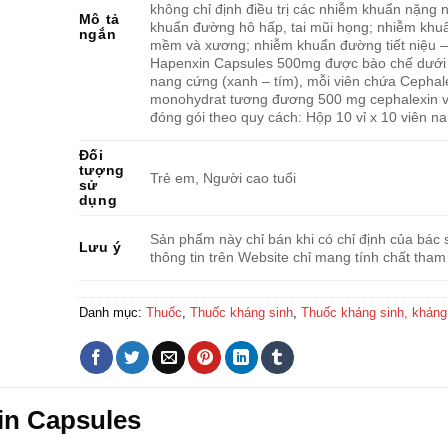
không chỉ định điều trị các nhiễm khuẩn nặng
Mô tả
khuẩn đường hô hấp, tai mũi họng; nhiễm khu
ngắn
mềm và xương; nhiễm khuẩn đường tiết niệu – 
Hapenxin Capsules 500mg được bào chế dưới 
nang cứng (xanh – tím), mỗi viên chứa Cephal
monohydrat tương đương 500 mg cephalexin 
đóng gói theo quy cách: Hộp 10 vỉ x 10 viên n
Đối
tượng
Trẻ em, Người cao tuổi
sử
dụng
Sản phẩm này chỉ bán khi có chỉ định của bác s
Lưu ý
thông tin trên Website chỉ mang tính chất tham
Danh mục:
Thuốc
,
Thuốc kháng sinh
,
Thuốc kháng sinh, khán
in Capsules