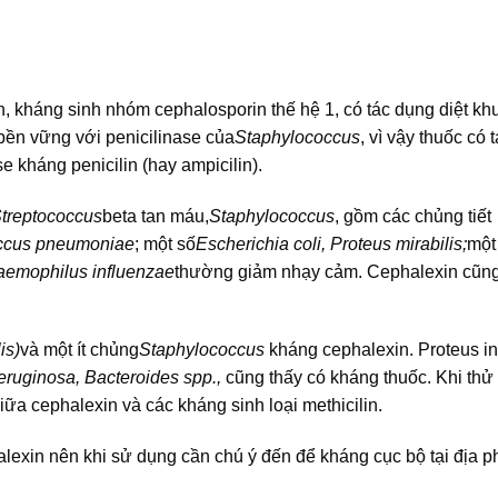
n, kháng sinh nhóm cephalosporin thế hệ 1, có tác dụng diệt k
bền vững với penicilinase của
Staphylococcus
, vì vậy thuốc có 
ase kháng penicilin (hay ampicilin).
treptococcus
beta tan máu,
Staphylococcus
, gồm các chủng tiết
ccus pneumoniae
; một số
Escherichia coli, Proteus mirabilis;
một
Haemophilus influenzae
thường giảm nhạy cảm. Cephalexin cũng
is)
và một ít chủng
Staphylococcus
kháng cephalexin. Proteus in
ruginosa, Bacteroides spp.,
cũng thấy có kháng thuốc. Khi th
ữa cephalexin và các kháng sinh loại methicilin.
lexin nên khi sử dụng cần chú ý đến để kháng cục bộ tại địa 