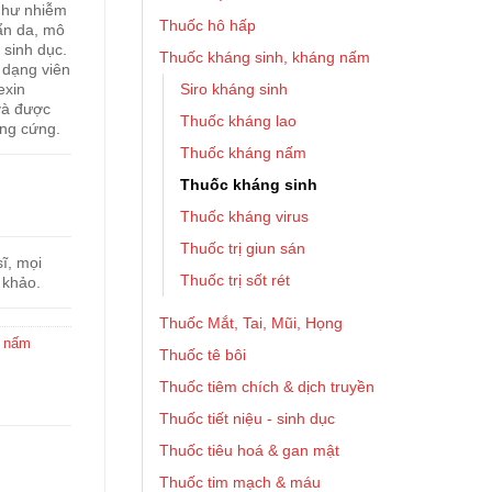
 như nhiễm
Thuốc hô hấp
ẩn da, mô
sinh dục.
Thuốc kháng sinh, kháng nấm
dạng viên
Siro kháng sinh
exin
và được
Thuốc kháng lao
ang cứng.
Thuốc kháng nấm
Thuốc kháng sinh
Thuốc kháng virus
Thuốc trị giun sán
ĩ, mọi
Thuốc trị sốt rét
 khảo.
Thuốc Mắt, Tai, Mũi, Họng
g nấm
Thuốc tê bôi
Thuốc tiêm chích & dịch truyền
Thuốc tiết niệu - sinh dục
Thuốc tiêu hoá & gan mật
Thuốc tim mạch & máu