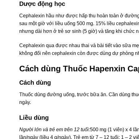
Dược động học
Cephalexin hầu như được hấp thu hoàn toàn ở đường 
sau một giờ với liều uống 500 mg. 15% liều cephalexin 
nhưng dài hơn ở trẻ sơ sinh (5 giờ) và tăng khi chức 
Cephalexin qua được nhau thai và bài tiết vào sữa mẹ
không đổi nên cephalexin còn được dùng dự phòng nh
Cách dùng Thuốc Hapenxin Ca
Cách dùng
Thuốc dùng đường uống, trước bữa ăn. Cần dùng thuốc t
ngày.
Liều dùng
Người lớn và trẻ em trên 12 tuổi:
500 mg (1 viên) x 4 lầ
lần/ngày (liều 4 g/ngày). Trẻ em từ 7 – 12 tuổi: 1 – 2 vi