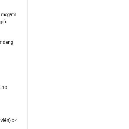
8 mcg/ml
 giờ
 ở dạng
7-10
viên) x 4