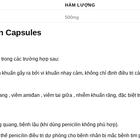
HÀM LƯỢNG
500mg
n Capsules
trong các trường hợp sau:
khuẩn gây ra bởi vi khuẩn nhạy cảm, không chỉ định điều trị c
g , viêm amiđan , viêm tai giữa , nhiễm khuẩn răng, đặc biệt t
 quang, bệnh lậu (khi dùng penicilin không phù hợp).
hế penicilin điều trị dự phòng cho bệnh nhân bị mắc bệnh tim 