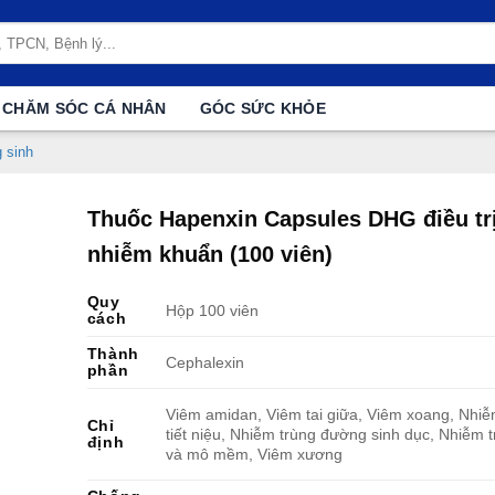
CHĂM SÓC CÁ NHÂN
GÓC SỨC KHỎE
 sinh
Thuốc Hapenxin Capsules DHG điều tr
nhiễm khuẩn (100 viên)
Quy
Hộp 100 viên
cách
Thành
Cephalexin
phần
Viêm amidan, Viêm tai giữa, Viêm xoang, Nhiễ
Chỉ
tiết niệu, Nhiễm trùng đường sinh dục, Nhiễm 
định
và mô mềm, Viêm xương