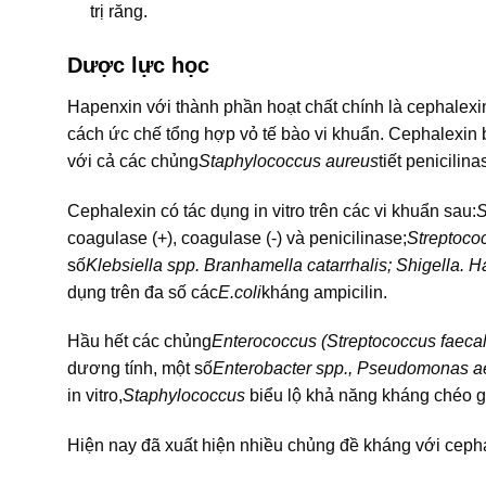
trị răng.
Dược lực học
Hapenxin với thành phần hoạt chất chính là cephalexi
cách ức chế tổng hợp vỏ tế bào vi khuẩn. Cephalexin 
với cả các chủng
Staphylococcus aureus
tiết penicilin
Cephalexin có tác dụng in vitro trên các vi khuẩn sau:
S
coagulase (+), coagulase (-) và penicilinase;
Streptoco
số
Klebsiella spp. Branhamella catarrhalis; Shigella. 
dụng trên đa số các
E.coli
kháng ampicilin.
Hầu hết các chủng
Enterococcus (Streptococcus faecal
dương tính, một số
Enterobacter spp., Pseudomonas ae
in vitro,
Staphylococcus
biểu lộ khả năng kháng chéo gi
Hiện nay đã xuất hiện nhiều chủng đề kháng với cepha