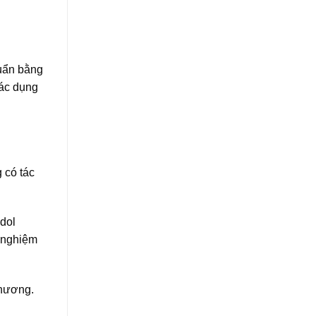
huẩn bằng
tác dụng
 có tác
dol
ử nghiệm
phương.