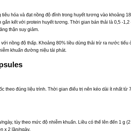
tiêu hóa và đạt nồng độ đỉnh trong huyết tương vào khoảng 1
gắn kết với protein huyết tương. Thời gian bán thải là 0,5 -1,2
năng thận suy giảm.
 với nồng độ thấp. Khoảng 80% liều dùng thải trừ ra nước tiểu
iễm khuẩn đường niệu tái phát.
psules
heo đúng liệu trình. Thời gian điểu trị nên kéo dài ít nhất từ 
n/ngày, tùy theo mức độ nhiễm khuẩn. Liều có thể lên đến 1 g (2 
ên x 2 lần/ngày.