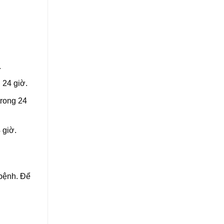
.
g 24 giờ.
trong 24
 giờ.
 bệnh. Để