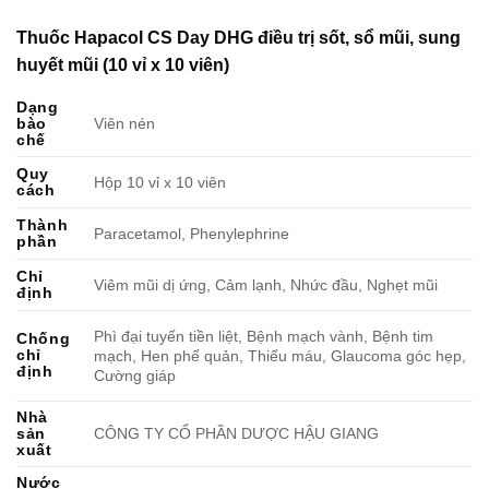
Thuốc Hapacol CS Day DHG điều trị sốt, sổ mũi, sung
huyết mũi (10 vỉ x 10 viên)
Dạng
bào
Viên nén
chế
Quy
Hộp 10 vỉ x 10 viên
cách
Thành
Paracetamol, Phenylephrine
phần
Chỉ
Viêm mũi dị ứng, Cảm lạnh, Nhức đầu, Nghẹt mũi
định
Phì đại tuyến tiền liệt, Bệnh mạch vành, Bệnh tim
Chống
chỉ
mạch, Hen phế quản, Thiếu máu, Glaucoma góc hẹp,
định
Cường giáp
Nhà
sản
CÔNG TY CỔ PHẦN DƯỢC HẬU GIANG
xuất
Nước