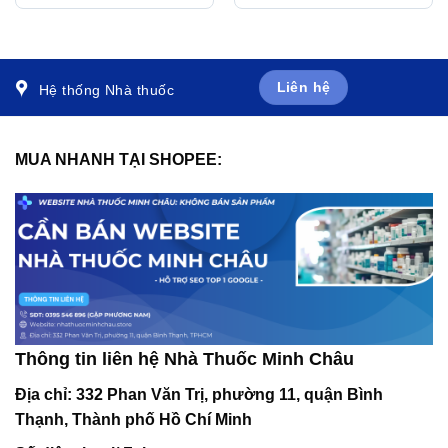
thắt ngực ổn định mạn
tăng cholesterol máu (3 vỉ
tính (3 vỉ x 10 viên)
x 10 viên)
Liên hệ
Hệ thống Nhà thuốc
MUA NHANH TẠI SHOPEE:
Thông tin liên hệ Nhà Thuốc Minh Châu
Địa chỉ:
332 Phan Văn Trị, phường 11, quận Bình
Thạnh, Thành phố Hồ Chí Minh