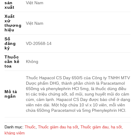
sản
Việt Nam
xuất
Xuất
xứ
Việt Nam
thương
hiệu
Số
đăng
VD-20568-14
ký
Thuốc
cần kê
Không
toa
Thuốc Hapacol CS Day 650/5 của Công ty TNHH MTV
Dược phẩm DHG, thành phần chính là Paracetamol
650mg và phenylephrin HCl 5mg, là thuốc dùng điều
Mô tả
trị các triệu chứng sốt, sổ mũi, sung huyết mũi do cảm
ngắn
cúm, cảm lạnh. Hapacol CS Day được bào chế ở dạng
viên nén dài. Một hộp chứa 10 vỉ x 10 viên, mỗi viên
chứa 650mg Paracetamol và 5mg Phenylephrin HCl.
Danh mục:
Thuốc
,
Thuốc giảm đau hạ sốt
,
Thuốc giảm đau, hạ sốt,
kháng viêm