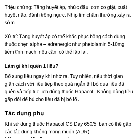
Triệu chứng: Tăng huyết áp, nhức đầu, cơn co giật, xuất
huyết não, đánh trống ngực. Nhịp tim chậm thường xảy ra
sớm.
Xử trí: Tăng huyết áp có thể khắc phục bằng cách dùng
thuốc chẹn alpha – adrenergic như phetolamin 5-10mg
tiêm tĩnh mạch, nếu cần, có thể lặp lại.
Làm gì khi quên 1 liều?
Bổ sung liều ngay khi nhớ ra. Tuy nhiên, nếu thời gian
giãn cách với liều tiếp theo quá ngắn thì bỏ qua liều đã
quên và tiếp tục lịch dùng thuốc Hapacol . Không dùng liều
gấp đôi để bù cho liều đã bị bỏ lỡ.
Tác dụng phụ
Khi sử dụng thuốc Hapacol CS Day 650/5, bạn có thể gặp
các tác dụng không mong muốn (ADR).