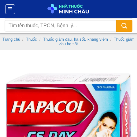
Chuyển
đến
nội
Tìm
dung
kiếm:
Trang chủ
/
Thuốc
/
Thuốc giảm đau, hạ sốt, kháng viêm
/
Thuốc giảm
đau hạ sốt