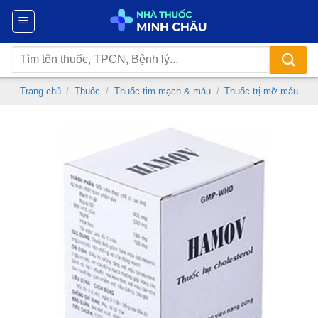
Chuyển
đến
nội
Tìm
dung
kiếm:
Trang chủ
/
Thuốc
/
Thuốc tim mạch & máu
/
Thuốc trị mỡ máu