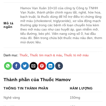
Hamov Vạn Xuân 10×10 của công ty Công ty TNHH
Vạn Xuân, thành phần chính ngưu tất, nghệ, hòe hoa,
bạch truật, là thuốc dùng để hỗ trợ điều trị chứng tăng
mỡ máu (cholesterol, triglyceride), xơ vữa động mạch
Mô tả
thường gặp trong các bệnh rối loạn chuyển hóa kèm
ngắn
theo mỡ máu cao như cao huyết áp, gan nhiễm mỡ,
tiểu đường, béo phì. Viên nang cứng số 0, hai đầu
màu đỏ. Bên trong chứa bột thuốc màu nâu đen, thơm
mùi dược liệu.
Danh mục:
Thuốc
,
Thuốc tim mạch & máu
,
Thuốc trị mỡ máu
Thành phần của Thuốc Hamov
THÔNG TIN THÀNH PHẦN
HÀM LƯỢNG
Nghệ vàng
150mg