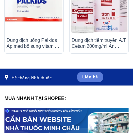
Dung dịch uống Palkids
Dung dịch tiêm truyền A.T
Apimed bổ sung vitamin,
Cetam 200mg/ml An
canxi, điều trị suy nhược
Thiên điều trị triệu chứng
cơ thể (20 ống x 10ml)
của hội chứng tâm thần
(60ml)
Liên hệ
Hệ thống Nhà thuốc
MUA NHANH TẠI SHOPEE: