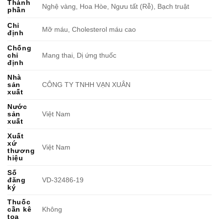
Thành
Nghệ vàng, Hoa Hòe, Ngưu tất (Rễ), Bạch truật
phần
Chỉ
Mỡ máu, Cholesterol máu cao
định
Chống
chỉ
Mang thai, Dị ứng thuốc
định
Nhà
sản
CÔNG TY TNHH VẠN XUÂN
xuất
Nước
sản
Việt Nam
xuất
Xuất
xứ
Việt Nam
thương
hiệu
Số
đăng
VD-32486-19
ký
Thuốc
cần kê
Không
toa