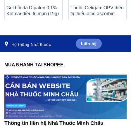
Gel bôi da Dipalen 0,1%
Thuốc Cetigam OPV điều
Kolmar điều trị mụn (15g)
trị thiếu acid ascorbic
(bệnh Scorbut), tăng
cường sức đề kháng cho
cơ thể (20 ống x 10ml)
Liên hệ
Hệ thống Nhà thuốc
MUA NHANH TẠI SHOPEE:
Thông tin liên hệ Nhà Thuốc Minh Châu