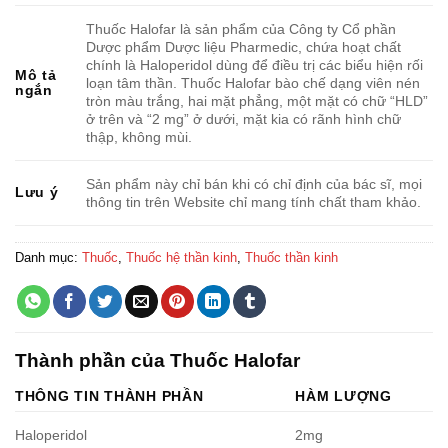
Thuốc Halofar là sản phẩm của Công ty Cổ phần
Dược phẩm Dược liệu Pharmedic, chứa hoạt chất
chính là Haloperidol dùng để điều trị các biểu hiện rối
Mô tả
loạn tâm thần. Thuốc Halofar bào chế dạng viên nén
ngắn
tròn màu trắng, hai mặt phẳng, một mặt có chữ “HLD”
ở trên và “2 mg” ở dưới, mặt kia có rãnh hình chữ
thập, không mùi.
Sản phẩm này chỉ bán khi có chỉ định của bác sĩ, mọi
Lưu ý
thông tin trên Website chỉ mang tính chất tham khảo.
Danh mục:
Thuốc
,
Thuốc hệ thần kinh
,
Thuốc thần kinh
Thành phần của Thuốc Halofar
THÔNG TIN THÀNH PHẦN
HÀM LƯỢNG
Haloperidol
2mg