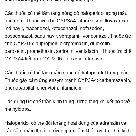
Các thuốc có thể làm tăng nồng độ haloperidol trong máu
bao gồm: Thuốc ức chế CYP3A4: alprazolam, fluvoxamin ,
indinavir, itraconazol, ketoconazol, nefazodon,
posaconazol, saquinavir, verapamil, voriconazol. Thuốc ức
chế CYP2D6: bupropion, clorpromazin, duloxetin,
paroxetin, promethazin, sertralin, venlafaxin . Thuốc ức chế
CYP3A4 kết hợp CYP2D6: fluoxetin, ritonavir.
Các thuốc có thể làm giảm nồng độ haloperidol trong máu:
Thuốc gây cảm ứng enzym mạnh CYP3A4: carbamazepin,
phenobarbital, phenytoin, rifampicin.
Tác dụng ức chế thần kinh trung ương tăng khi kết hợp với
methyldopa.
Haloperidol có thể đối kháng hoạt động của adrenalin và
các sản phẩm thuốc cường giao cảm khác (ví dụ: chất kích