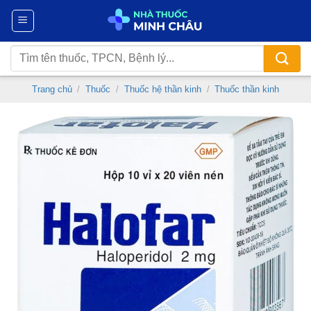
Chuyển
đến
nội
Tìm
dung
kiếm:
Trang chủ
/
Thuốc
/
Thuốc hệ thần kinh
/
Thuốc thần kinh