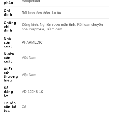
Haloperidol
phần
Chỉ
Rối loạn tâm thần, Lo âu
định
Chống
Động kinh, Nghiện rượu mãn tính, Rối loạn chuyển
chỉ
hóa Porphyria, Trầm cảm
định
Nhà
sản
PHARMEDIC
xuất
Nước
sản
Việt Nam
xuất
Xuất
xứ
Việt Nam
thương
hiệu
Số
đăng
VD-12248-10
ký
Thuốc
cần kê
Có
toa