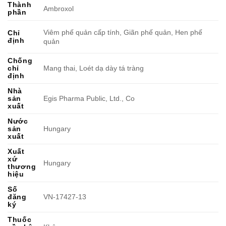
Thành
Ambroxol
phần
Viêm phế quản cấp tính, Giãn phế quản, Hen phế
Chỉ
định
quản
Chống
chỉ
Mang thai, Loét dạ dày tá tràng
định
Nhà
sản
Egis Pharma Public, Ltd., Co
xuất
Nước
sản
Hungary
xuất
Xuất
xứ
Hungary
thương
hiệu
Số
đăng
VN-17427-13
ký
Thuốc