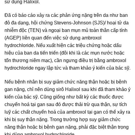
sử dụng Halixol.
Đã có báo cáo xảy ra các phản ứng nặng trên da như ban
đỏ đa dạng, hội chứng Stevens-Johnson (SJS)/ hoại tử da
nhiễm độc (TEN) và ngoại ban mụn mủ toàn thân cấp tính
(AGEP) liên quan đến việc sử dụng ambroxol
hydrochloride. Nếu xuất hiện các triệu chứng hoặc dấu
hiệu của ban da tiến triển (đôi khi là các mụn nước hoặc
tổn thương niêm mạc), cần ngưng điều trị bằng ambroxol
hydrochloride ngay lập tức và tham khảo ý kiến của bác sỹ.
Nếu bệnh nhân bị suy giảm chức năng thận hoặc bị bệnh
gan nặng, chỉ nên dùng sirô Halixol sau khi đã tham khảo ý
kiến của bác sỹ. Cũng giống như bất kỳ các thuốc được
chuyển hoá tại gan sau đó được thải trừ qua thận, sự tích
luỹ các chất chuyển hoá của ambroxol tại gan có thể xảy ra
khi bị suy thận nặng. Trong trường hợp suy giảm chức
năng thận hoặc bị bệnh gan nặng, phải đặc biệt thận trọng
khi dùng ambroxol hydrochloride.