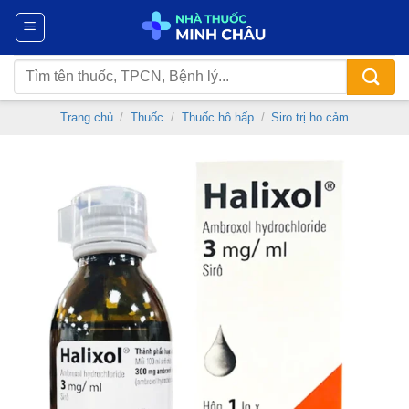
Chuyển
đến
nội
Tìm
dung
kiếm:
Trang chủ
/
Thuốc
/
Thuốc hô hấp
/
Siro trị ho cảm