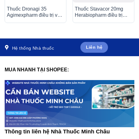
Thuốc Dronagi 35
Thuốc Stavacor 20mg
Agimexpharm điều trị và
Herabiopharm điều trị
ngăn ngừa bệnh loãng
tăng cholesterol máu (3 vỉ
xương (1 vỉ x 4 viên)
x 10 viên)
Liên hệ
Hệ thống Nhà thuốc
MUA NHANH TẠI SHOPEE:
Thông tin liên hệ Nhà Thuốc Minh Châu