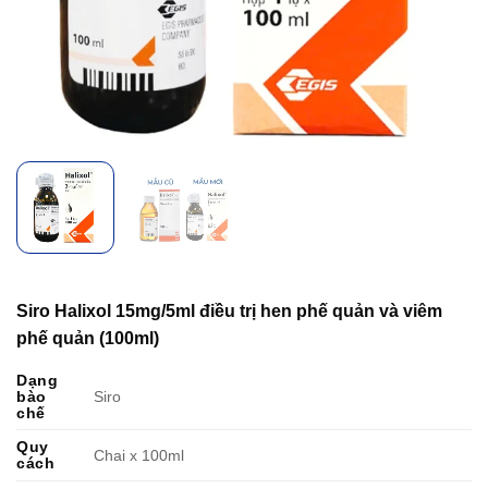
Siro Halixol 15mg/5ml điều trị hen phế quản và viêm
phế quản (100ml)
Dạng
bào
Siro
chế
Quy
Chai x 100ml
cách