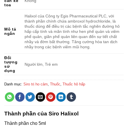
cần kê
Không
toa
Halixol của Công ty Egis Pharmaceutical PLC, với
thành phần chính chứa ambroxol hydrochloride, là
thuốc dùng để điều trị các bệnh tắc nghẽn đường hô
Mô tả
hấp cấp tính và mãn tính như hen phế quản và viêm
ngắn
phế quản, giãn phế quản liên quan đến sự tiết chất
nhầy và đờm bất thường. Tăng cường hòa tan dịch
nhầy trong các bệnh viêm mũi họng.
Đối
tượng
Người lớn, Trẻ em
sử
dụng
Danh mục:
Siro trị ho cảm
,
Thuốc
,
Thuốc hô hấp
Thành phần của Siro Halixol
Thành phần cho 5ml