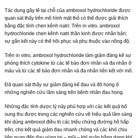
Tác dụng gây tê tại chỗ của ambroxol hydrochloride được
quan sát thấy trên mô hình mặt thỏ có thể được giải thích
bằng đặc tính chẹn kênh natri: Trên in vitro, ambroxol
hydrochloride chẹn kênh natri thần kinh được nhân bản;
sự gắn kết này có thể hồi phục và phụ thuộc vào nồng độ.
Trên in vitro, ambroxol hydrochloride làm giảm đáng kể sự
phóng thích cytokine từ các tế bào đơn nhân và đa nhân ở
máu và từ các tế bào đơn nhân và đa nhân liên kết với mô.
Đã quan sát thấy sự giảm đáng kể đau và đỏ họng ở
những nghiên cứu lâm sàng trên bệnh nhân đau họng.
Những đặc tính dược lý này phù hợp với các kết quả bổ
sung thu được trong các nghiên cứu về hiệu quả lâm sàng
khi dùng ambroxol điều trị các triệu chứng đường hô hấp
trên, cho kết quả giảm đau nhanh chóng và các khó chịu
liên quan đến đau vùng tai – mũi – khí quản bằng dạng khí