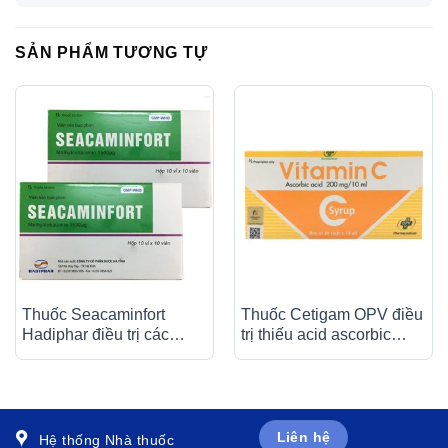
SẢN PHẨM TƯƠNG TỰ
Thuốc Seacaminfort
Thuốc Cetigam OPV điều
Hadiphar điều trị các
trị thiếu acid ascorbic
bệnh lý thần kinh ngoại
(bệnh Scorbut), tăng
biên (10 vỉ x 10 viên)
cường sức đề kháng cho
cơ thể (20 ống x 10ml)
Liên hệ
Hệ thống Nhà thuốc