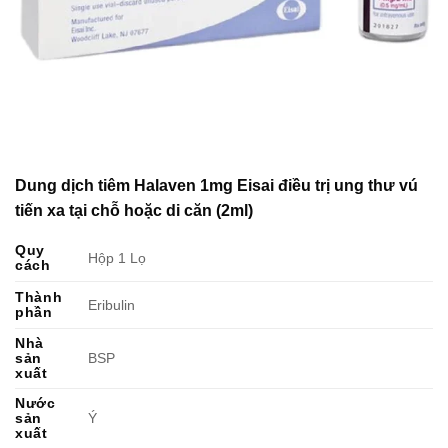
Dung dịch tiêm Halaven 1mg Eisai điều trị ung thư vú
tiến xa tại chỗ hoặc di căn (2ml)
Quy
Hộp 1 Lọ
cách
Thành
Eribulin
phần
Nhà
sản
BSP
xuất
Nước
sản
Ý
xuất