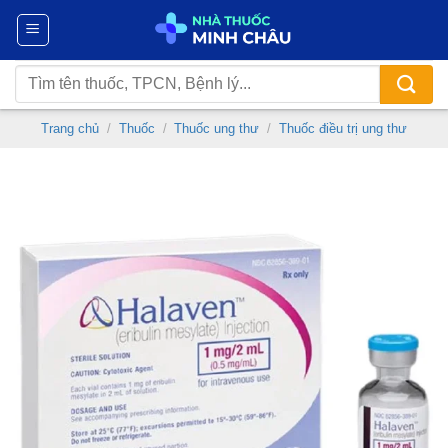
Chuyển
đến
nội
Tìm
dung
kiếm:
Trang chủ
/
Thuốc
/
Thuốc ung thư
/
Thuốc điều trị ung thư