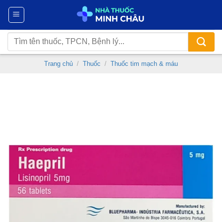
Chuyển
đến
nội
Tìm
dung
kiếm:
Trang chủ
/
Thuốc
/
Thuốc tim mạch & máu