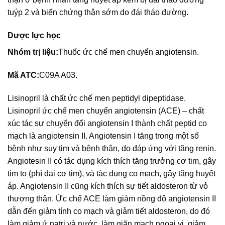
tuýp 2 và biến chứng thận sớm do đái tháo đường.
Dược lực học
Nhóm trị liệu:
Thuốc ức chế men chuyển angiotensin.
Mã ATC:
C09A A03.
Lisinopril là chất ức chế men peptidyl dipeptidase.
Lisinopril ức chế men chuyển angiotensin (ACE) – chất
xúc tác sự chuyển đổi angiotensin I thành chất peptid co
mạch là angiotensin II. Angiotensin I tăng trong một số
bệnh như suy tim và bệnh thận, do đáp ứng với tăng renin.
Angiotesin II có tác dụng kích thích tăng trưởng cơ tim, gây
tim to (phì đại cơ tim), và tác dụng co mạch, gây tăng huyết
áp. Angiotensin II cũng kích thích sự tiết aldosteron từ vỏ
thượng thận. Ức chế ACE làm giảm nồng độ angiotensin II
dẫn đến giảm tính co mạch và giảm tiết aldosteron, do đó
làm giảm ứ natri và nước, làm giãn mạch ngoại vi, giảm