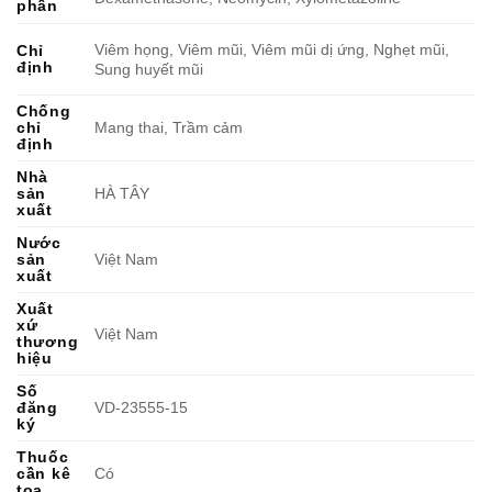
phần
Viêm họng, Viêm mũi, Viêm mũi dị ứng, Nghẹt mũi,
Chỉ
định
Sung huyết mũi
Chống
chỉ
Mang thai, Trầm cảm
định
Nhà
sản
HÀ TÂY
xuất
Nước
sản
Việt Nam
xuất
Xuất
xứ
Việt Nam
thương
hiệu
Số
đăng
VD-23555-15
ký
Thuốc
cần kê
Có
toa