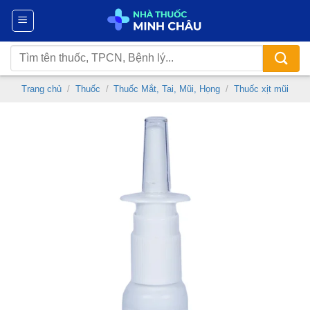
Chuyển
đến
nội
Tìm
dung
kiếm:
Trang chủ
/
Thuốc
/
Thuốc Mắt, Tai, Mũi, Họng
/
Thuốc xịt mũi