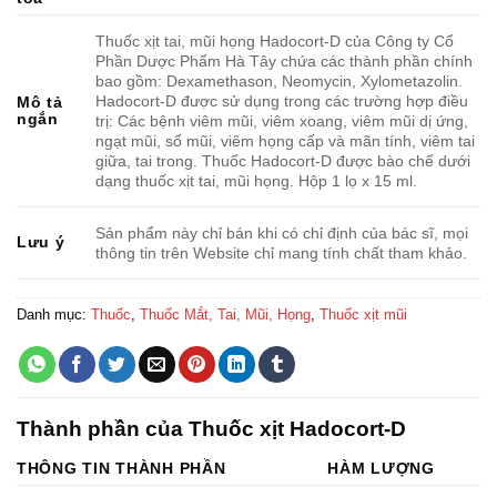
Thuốc xịt tai, mũi họng Hadocort-D của Công ty Cổ
Phần Dược Phẩm Hà Tây chứa các thành phần chính
bao gồm: Dexamethason, Neomycin, Xylometazolin.
Hadocort-D được sử dụng trong các trường hợp điều
Mô tả
ngắn
trị: Các bệnh viêm mũi, viêm xoang, viêm mũi dị ứng,
ngạt mũi, sổ mũi, viêm họng cấp và mãn tính, viêm tai
giữa, tai trong. Thuốc Hadocort-D được bào chế dưới
dạng thuốc xịt tai, mũi họng. Hộp 1 lọ x 15 ml.
Sản phẩm này chỉ bán khi có chỉ định của bác sĩ, mọi
Lưu ý
thông tin trên Website chỉ mang tính chất tham khảo.
Danh mục:
Thuốc
,
Thuốc Mắt, Tai, Mũi, Họng
,
Thuốc xịt mũi
Thành phần của Thuốc xịt Hadocort-D
THÔNG TIN THÀNH PHẦN
HÀM LƯỢNG