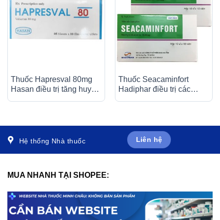
Thuốc Hapresval 80mg
Thuốc Seacaminfort
Hasan điều trị tăng huyết
Hadiphar điều trị các
áp nguyên phát (10 vỉ x
bệnh lý thần kinh ngoại
10 viên)
biên (10 vỉ x 10 viên)
Liên hệ
Hệ thống Nhà thuốc
MUA NHANH TẠI SHOPEE: