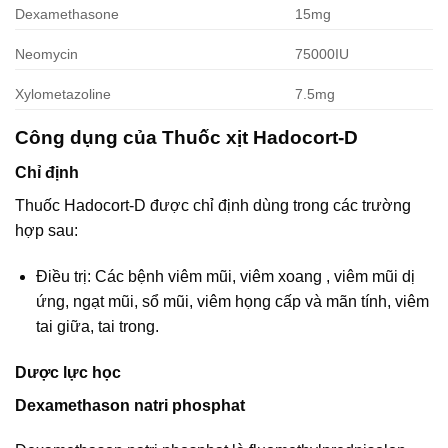
Dexamethasone
15mg
Neomycin
75000IU
Xylometazoline
7.5mg
Công dụng của Thuốc xịt Hadocort-D
Chỉ định
Thuốc Hadocort-D được chỉ định dùng trong các trường
hợp sau:
Ðiều trị: Các bệnh viêm mũi, viêm xoang , viêm mũi dị
ứng, ngạt mũi, sổ mũi, viêm họng cấp và mãn tính, viêm
tai giữa, tai trong.
Dược lực học
Dexamethason natri phosphat